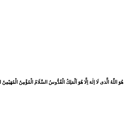
هُوَ اللّٰهُ الَّذى لَا اِلٰهَ اِلَّا هُوَ اَلْمَلِكُ الْقُدُّوسُ السَّلَامُ الْمُؤْمِنُ الْمُهَيْمِ