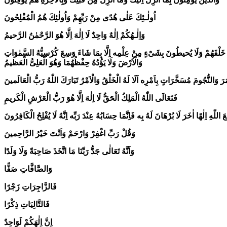
اُولٰـئِكَ عَلٰى هُدًى مِنْ رَبِّهِمْ وَاُولٰئِكَ هُمُ الْمُفْلِحُونَ
وَاِلٰـهُكُمْ اِلٰهٌ وَاحِدٌ لَا اِلٰهَ اِلَّا هُوَ الرَّحْمٰنُ الرَّحيمُ
مْ وَمَا خَلْفَهُمْ وَلَا يُحيطُونَ بِشَیْءٍ مِنْ عِلْمِه اِلَّا بِمَا شَاءَ وَسِعَ كُرْسِيُّهُ السَّمٰوَاتِ
وَالْاَرْضَ وَلَا يَؤُدُهُ حِفْظُهُمَا وَهُوَ الْعَلِىُّ الْعَظيمُ
وَالنُّجُومَ مُسَخَّرَاتٍ بِاَمْرِه اَلَا لَهُ الْخَلْقُ وَالْاَمْرُ تَبَارَكَ اللّٰهُ رَبُّ الْعَالَمينَ
فَتَعَالَى اللّٰهُ الْمَلِكُ الْحَقُّ لَا اِلٰهَ اِلَّا هُوَ رَبُّ الْعَرْشِ الْكَريمِ
 اللّٰهِ اِلٰهًا اٰخَرَ لَا بُرْهَانَ لَهُ بِه فَاِنَّمَا حِسَابُهُ عِنْدَ رَبِّه اِنَّهُ لَا يُفْلِحُ الْكَافِرُونَ
وَقُلْ رَبِّ اغْفِرْ وَارْحَمْ وَاَنْتَ خَيْرُ الرَّاحِمينَ
وَاَنَّهُ تَعَالٰى جَدُّ رَبِّنَا مَا اتَّخَذَ صَاحِبَةً وَلَا وَلَدًا
وَالصَّافَّاتِ صَفًّا
فَالزَّاجِرَاتِ زَجْرًا
فَالتَّالِيَاتِ ذِكْرًا
اِنَّ اِلٰهَكُمْ لَوَاحِدٌ