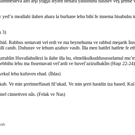
n summesteva alel arşi yuğşil leylen nehara yatlubuhu hasisev veş şems
mey yed’u meallahi ilahen ahara la burhane lehu bihi fe innema hisabuhu 
n 3)
le vahid. Rabbus semavati vel erdi ve ma beynehuma ve rabbul meşarik İ
i canib. Duhurav ve lehum azabuv vasib. İlla men hatifel hatfete fe et
anurrahîm Huvallahullezi la ilahe illa hu, elmelikulkuddususselamul mu
sebbihu lehu ma fissemavati vel’ardi ve huvel’azizulhakîm (Haşr 22-24)
ekul lehu kufuven ehad. (İhlas)
kab. Ve min şerrinneffasati fil’ukad. Ve min şerri hasidin iza hased. Ku
inel cinnetiven nâs. (Felak ve Nas)
alı.