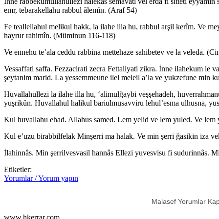
İnne rabbekumullahullezi halekas semavati vel erda fi sitteti eyyami
emr, tebarakellahu rabbul âlemîn. (Araf 54)
Fe teallellahul melikul hakk, la ilahe illa hu, rabbul arşil kerîm. Ve 
hayrur rahimîn. (Müminun 116-118)
Ve ennehu te’ala ceddu rabbina mettehaze sahibetev ve la veleda. (Ci
Vessaffati saffa. Fezzacirati zecra Fettaliyati zikra. İnne ilahekum 
şeytanim marid. La yessemmeune ilel meleil a’la ve yukzefune min kull
Huvallahullezi la ilahe illa hu, ‘alimulğaybi veşşehadeh, huverrahm
yuşrikûn. Huvallahul halikul bariulmusavviru lehul’esma ulhusna, yu
Kul huvallahu ehad. Allahus samed. Lem yelid ve lem yuled. Ve lem y
Kul e’uzu birabbilfelak Minşerri ma halak. Ve min şerri ğasikin iza ve
İlahinnâs. Min şerrilvesvasil hannâs Ellezi yuvesvisu fi sudurinnâs. M
Etiketler:
Yorumlar / Yorum yapın
Malasef Yorumlar Kap
www.hkerrar.com