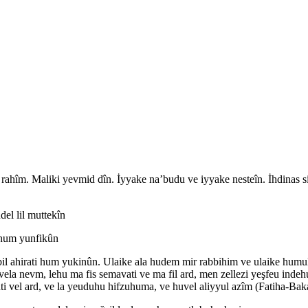
r rahîm. Maliki yevmid dîn. İyyake na’budu ve iyyake nesteîn. İhdinas s
del lil muttekîn
ahum yunfikûn
bil ahirati hum yukinûn. Ulaike ala hudem mir rabbihim ve ulaike humul
 vela nevm, lehu ma fis semavati ve ma fil ard, men zellezi yeşfeu inde
ati vel ard, ve la yeuduhu hifzuhuma, ve huvel aliyyul azîm (Fatiha-Baka