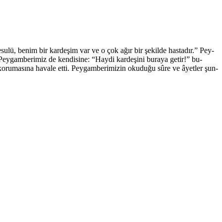
ulü, benim bir kardeşim var ve o çok ağır bir şekilde hastadır.” Pey­
. Peygamberimiz de kendisine: “Haydi kardeşini buraya getir!” bu­
ko­rumasına havale etti. Peygamberimizin okuduğu sûre ve âyetler şun­