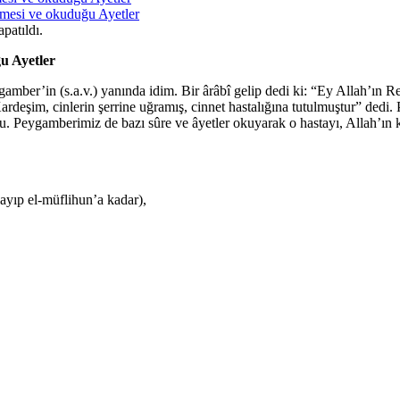
irmesi ve okuduğu Ayetler
patıldı.
ğu Ayetler
ber’in (s.a.v.) yanında idim. Bir ârâbî gelip dedi ki: “Ey Allah’ın Res
rdeşim, cinlerin şerrine uğramış, cinnet hastalığına tutulmuştur” dedi
tu. Peygamberimiz de bazı sûre ve âyetler okuyarak o hastayı, Allah’ın 
layıp el-müflihun’a kadar),