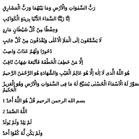
رَبُّ السَّمٰوَاتِ وَالْاَرْضِ وَمَا بَيْنَهُمَا وَرَبُّ الْمَشَارِقِ
اِنَّا زَيَّنَّا السَّمَاءَ الدُّنْيَا بِزينَةٍ الْكَوَاكِبِ
وَحِفْظًا مِنْ كُلِّ شَيْطَانٍ مَارِدٍ
لَا يَسَّمَّعُونَ اِلَى الْمَلَاِ الْاَعْلٰى وَيُقْذَفُونَ مِنْ كُلِّ جَانِبٍ
دُحُورًا وَلَهُمْ عَذَابٌ وَاصِبٌ
اِلَّا مَنْ خَطِفَ الْخَطْفَةَ فَاَتْبَعَهُ شِهَابٌ ثَاقِبٌ
هُوَ اللّٰهُ الَّذى لَا اِلٰهَ اِلَّا هُوَ عَالِمُ الْغَيْبِ وَالشَّهَادَةِ هُوَ الرَّحْمٰنُ الرَّحيمُ
ُ الْمُصَوِّرُ لَهُ الْاَسْمَاءُ الْحُسْنٰى يُسَبِّحُ لَهُ مَا فِى السَّمٰوَاتِ وَالْاَرْضِ وَهُوَ الْعَزيزُ
الْحَكيمُ
بسم الله الرحمن الرحيم
قُلْ هُوَ اللَّهُ أَحَدٌ 1
اللَّهُ الصَّمَدُ 2
لَمْ يَلِدْ
وَلَمْ يُولَدْ
وَلَمْ يَكُن لَّهُ كُفُوًا أَحَدٌ