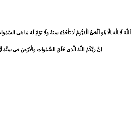
اَللّٰهُ لَا اِلٰهَ اِلَّا هُوَ اَلْحَیُّ الْقَيُّومُ لَا تَاْخُذُهُ سِنَةٌ وَلَا نَوْمٌ لَهُ مَا فِى ال
اِنَّ رَبَّكُمُ اللّٰهُ الَّذى خَلَقَ السَّمٰوَاتِ وَالْاَرْضَ فى سِتَّةِ اَيّ