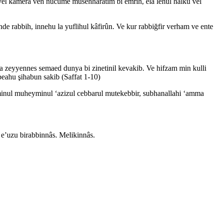
e vel kamera ven nucume musehharatim bi emrih, ela lehul halku vel
inde rabbih, innehu la yuflihul kâfirûn. Ve kur rabbiğfir verham ve ente
nna zeyyennes semaed dunya bi zinetinil kevakib. Ve hifzam min kulli
beahu şihabun sakib (Saffat 1-10)
’minul muheyminul ‘azizul cebbarul mutekebbir, subhanallahi ‘amma
l e’uzu birabbinnâs. Melikinnâs.