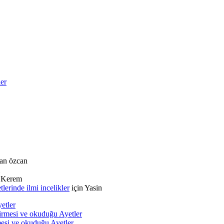
ler
an özcan
n
Kerem
rinde ilmi incelikler
için
Yasin
etler
tirmesi ve okuduğu Ayetler
rmesi ve okuduğu Ayetler