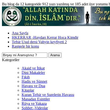
Bu blog da 12 kategoride 912 yazı yazılmış ve 185 adet üye yorumu 
Ana Sayfa
HKERRAR -Haydarı Kerrar Hoca Kimdir
Tefsir Usul dersi Vahyin keyfiyeti 2
Rastgele bir konu
Kategoriler
Akaid ve İtikat
Dini Makaleler
Fıkıh
Hadis ve Sünnet
Havass ve Dua
Kitaplar
Kuran Tefsir ve Surelerin Havassı
Manadan Esintiler
Rüya ve Yakaza
Sohbet -Videolar