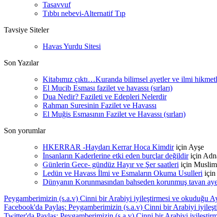
Tasavvuf
Tıbbı nebevi-Alternatif Tıp
Tavsiye Siteler
Havas Yurdu Sitesi
Son Yazılar
Kitabımız çıktı…Kuranda bilimsel ayetler ve ilmi hikmet
El Mucib Esması fazilet ve havassı (sırları)
Dua Nedir? Fazileti ve Edepleri Nelerdir
Rahman Suresinin Fazilet ve Havassı
El Muğis Esmasının Fazilet ve Havassı (sırları)
Son yorumlar
HKERRAR -Haydarı Kerrar Hoca Kimdir
için
Ayşe
İnsanların Kaderlerine etki eden burçlar değildir
için
Adn
Günlerin Gece- gündüz Hayır ve Şer saatleri
için
Muslim
Ledün ve Havass İlmi ve Esmaların Okuma Usulleri
içi
Dünyanın Korunmasından bahseden korunmuş tavan ayetle
Peygamberimizin (s.a.v) Cinni bir Arabiyi iyileştirmesi ve okuduğu Ay
Facebook'da Paylaş: Peygamberimizin (s.a.v) Cinni bir Arabiyi iyileş
Twitter'da Paylaş: Peygamberimizin (s.a.v) Cinni bir Arabiyi iyileşti