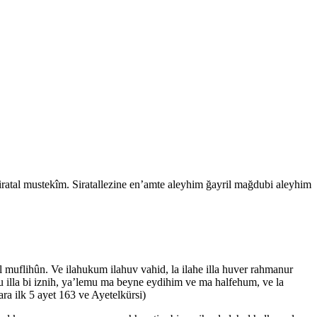
iratal mustekîm. Siratallezine en’amte aleyhim ğayril mağdubi aleyhim
 muflihûn. Ve ilahukum ilahuv vahid, la ilahe illa huver rahmanur
hu illa bi iznih, ya’lemu ma beyne eydihim ve ma halfehum, ve la
ra ilk 5 ayet 163 ve Ayetelkürsi)