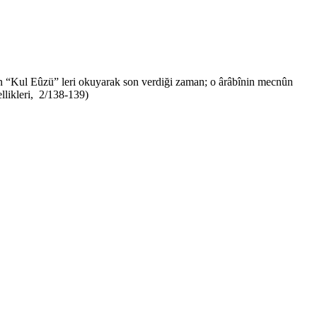
olan “Kul Eûzü” leri okuyarak son verdiği zaman; o ârâbînin mecnûn
llikleri, 2/138-139)