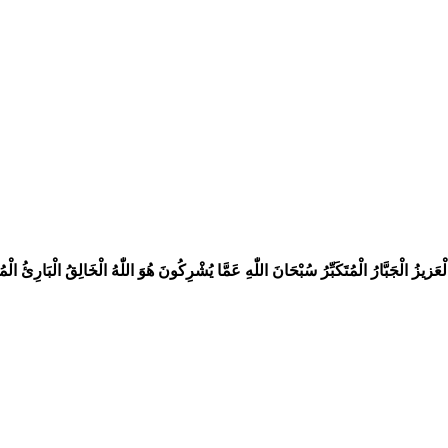
نُ الْعَزيزُ الْجَبَّارُ الْمُتَكَبِّرُ سُبْحَانَ اللّٰهِ عَمَّا يُشْرِكُونَ هُوَ اللّٰهُ الْخَالِقُ الْبَارِئ