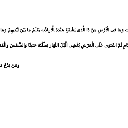
سَّمٰوَاتِ وَمَا فِى الْاَرْضِ مَنْ ذَا الَّذى يَشْفَعُ عِنْدَهُ اِلَّا بِاِذْنِه يَعْلَمُ مَا بَيْنَ اَيْديهِ
َامٍ ثُمَّ اسْتَوٰى عَلَى الْعَرْشِ يُغْشِى الَّيْلَ النَّهَارَ يَطْلُبُهُ حَثيثًا وَالشَّمْسَ وَالْقَمَرَ 
وَمَنْ يَدْعُ مَعَ