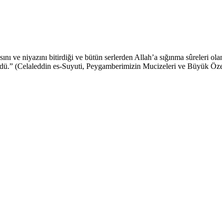
ını ve niyazını bitirdiği ve bütün serlerden Allah’a sığınma sûreleri 
n­dü.” (Celaleddin es-Suyuti, Peygamberimizin Mucizeleri ve Büyük Öze