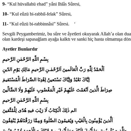
9-
“Kul hüvallahü ehad” yâni Ihlâs Sûresi,
10-
“Kul eûzü bi-rabbil-felak” Sûresi,
11-
“Kul eûzü bi-rabbinnâsi” Sûresi. ‘
Sevgili Peygamberimiz, bu sûre ve âyetleri okuyarak Allah’a olan duas
olan kardeşi sapasağlam ayağa kalktı ve sanki hiç hasta olmamışa dö
Ayetler Bunlardır
بِسْمِ اللّٰهِ الرَّحْمٰنِ الرَّحيمِ
اَلْحَمْدُ لِلّٰهِ رَبِّ الْعَالَمينَ اَلرَّحْمٰـنِ الرَّحيمِ مَالِكِ يَوْمِ الدّينِ
اِيَّاكَ نَعْبُدُ وَاِيَّاكَ نَسْتَعينُ اِھْدِنَا الصِّرَاطَ الْمُسْتَقيمَ
صِرَاطَ الَّذينَ اَنْعَمْتَ عَلَيْهِمْ غَيْرِ الْمَغْضُوبِ عَلَيْهِمْ وَلَا الضَّالّينَ
بِسْمِ اللّٰهِ الرَّحْمٰنِ الرَّحيمِ
الم ذٰلِكَ الْكِتَابُ لَا رَيْبَ فيهِ هُدًى لِلْمُتَّقينَ
اَلَّذينَ يُؤْمِنُونَ بِالْغَيْبِ وَيُقيمُونَ الصَّلٰوةَ وَمِمَّا رَزَقْنَاهُمْ يُنْفِقُونَ
وَالَّذينَ يُؤْمِنُونَ بِمَا اُنْزِلَ اِلَيْكَ وَمَا اُنْزِلَ مِنْ قَبْلِكَ وَبِالْاٰخِرَةِ هُمْ يُوقِنُونَ