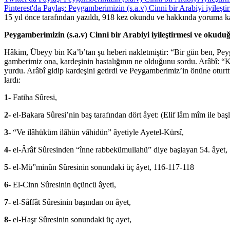
Pinterest'da Paylaş: Peygamberimizin (s.a.v) Cinni bir Arabiyi iyileşt
15 yıl önce tarafından yazıldı, 918 kez okundu ve hakkında
yoruma ka
Peygamberimizin (s.a.v) Cinni bir Arabiyi iyileştirmesi ve okudu
Hâkim, Übeyy bin Ka’b’tan şu heberi nakletmiştir: “Bir gün ben, Peygam
gamberimiz ona, kardeşinin hastalığının ne olduğunu sordu. Arâbî: “Ka
yurdu. Arâbî gidip kardeşini getirdi ve Peygamberimiz’in önüne oturt
lardı:
1-
Fatiha Sûresi,
2-
el-Bakara Sûresi’nin baş tarafından dört âyet: (Elif lâm mîm ile baş
3-
“Ve ilâhüküm ilâhün vâhidün” âyetiyle Ayetel-Kürsî,
4-
el-Ârâf Sûresinden “înne rabbekümullahü” diye başlayan 54. âyet,
5-
el-Mü”minûn Sûresinin sonundaki üç âyet, 116-117-118
6-
El-Cinn Sûresinin üçüncü âyeti,
7-
el-Sâffât Sûresinin başından on âyet,
8-
el-Haşr Sûresinin sonundaki üç ayet,