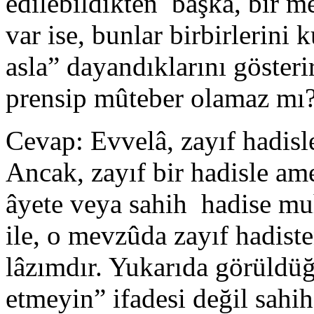
edilebildikten başka, bir m
var ise, bunlar birbirlerini 
asla” dayandıklarını gösteri
prensip mûteber olamaz mı
Cevap:
Evvelâ, zayıf hadisl
Ancak, zayıf bir hadisle ame
âyete veya sahih hadise muh
ile, o mevzûda zayıf hadist
lâzımdır. Yukarıda görüldüğ
etmeyin” ifadesi değil sahih