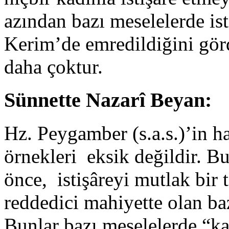
azından bazı meselelerde ist
Kerim’de emredildiğini görd
daha çoktur.
Sünnette Nazarî Beyan:
Hz. Peygamber (s.a.s.)’in ha
örnekleri eksik değildir. 
önce, istişâreyi mutlak bir 
reddedici mahiyette olan ba
Bunlar bazı meselelerde “kad