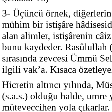
3- Üçüncü örnek, diğerler
mühim bir istişâre hâdisesid
alan alimler, istişârenin câ
bunu kaydeder. Rasûlullah (
sırasında zevcesi Ümmü Sel
ilgili vak’a. Kısaca özetleye
Hicretin altıncı yılında, Mü
(s.a.s.) olduğu halde, umr
müteveccihen yola çıkarlar