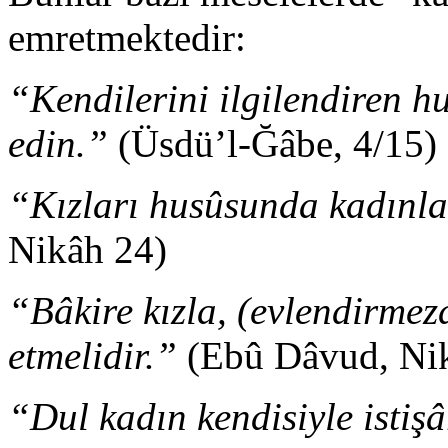
emretmektedir:
“Kendilerini ilgilendiren hu
edin.”
(Üsdü’l-Ğâbe, 4/15)
“Kızları husûsunda kadınlar
Nikâh 24)
“Bâkire kızla, (evlendirme
etmelidir.”
(Ebû Dâvud, Nik
“Dul kadın kendisiyle istiş