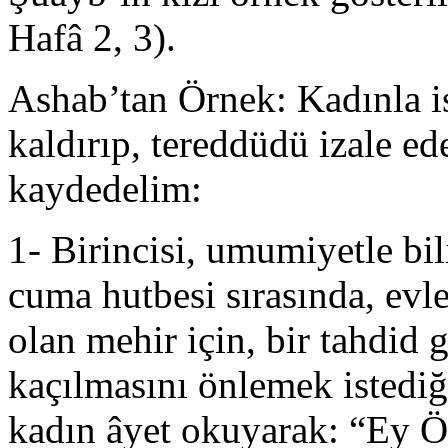
Hafâ 2, 3).
Ashab’tan Örnek: Kadınla is
kaldırıp, tereddüdü izale e
kaydedelim:
1- Birincisi, umumiyetle bil
cuma hutbesi sırasında, evl
olan mehir için, bir tahdid
kaçılmasını önlemek istediğ
kadın âyet okuyarak: “Ey Ö