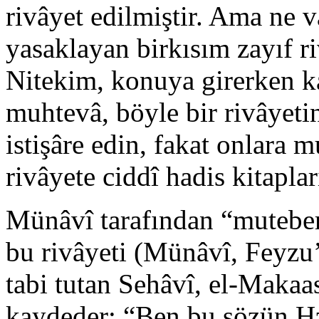
rivâyet edilmiştir. Ama ne va
yasaklayan birkısım zayıf ri
Nitekim, konuya girerken k
muhtevâ, böyle bir rivâyeti
istişâre edin, fakat onlara 
rivâyete ciddî hadis kitapla
Münâvî tarafından “muteber 
bu rivâyeti (Münâvî, Feyzu’
tabi tutan Sehâvî, el-Makaas
kaydeder: “Ben bu sözün Hz