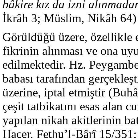
bâkire kız da izni alınmad
İkrâh 3; Müslim, Nikâh 64)
Görüldüğü üzere, özellikle 
fikrinin alınması ve ona uyul
edilmektedir. Hz. Peygamber 
babası tarafından gerçekleşt
üzerine, iptal etmiştir (Buhâ
çeşit tatbikatını esas alan c
yapılan nikah akitlerinin ba
Hacer, Fethu’l-Bârî 15/35