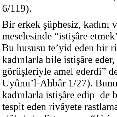
6/119).
Bir erkek şüphesiz, kadını 
meselesinde “istişâre etmek”
Bu hususu te’yid eden bir r
kadınlarla bile istişâre eder,
görüşleriyle amel ederdi” 
Uyûnu’l-Ahbâr 1/27). Bunun
kadınlarla istişâre edip de 
tespit eden rivâyete rastlam