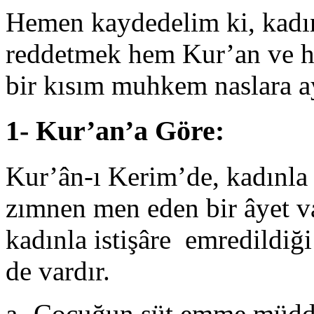
Hemen kaydedelim ki, kadınl
reddetmek hem Kur’an ve h
bir kısım muhkem naslara ay
1- Kur’an’a Göre:
Kur’ân-ı Kerim’de, kadınla i
zımnen men eden bir âyet va
kadınla istişâre emredildiği
de vardır.
a- Çocuğun süt emme müddet