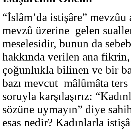
“İslâm’da istişâre” mevzûu a
mevzû üzerine gelen sualler
meselesidir, bunun da sebe
hakkında verilen ana fikrin
çoğunlukla bilinen ve bir b
bazı mevcut mâlûmâta ters
soruyla karşılaşırız: “Kadınl
sözüne uymayın” diye sahih
esas nedir? Kadınlarla isti