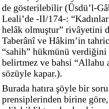
de gösterilebilir (Üsdü’l-Gâ
Leali’de -II/174-: “Kadınlar
helâk olmuştur” rivâyetini d
Taberânî ve Hâkim’in tahric
“sahih” hükmünü verdiğini b
belirtmez ve bahsi “Allahu 
sözüyle kapar.).
Burada hatıra şöyle bir sor
prensiplerinden birine göre