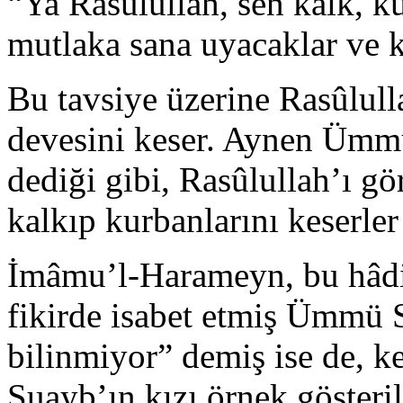
“Ya Rasûlullah, sen kalk, ku
mutlaka sana uyacaklar ve k
Bu tavsiye üzerine Rasûlulla
devesini keser. Aynen Ümmü
dediği gibi, Rasûlullah’ı g
kalkıp kurbanlarını keserler
İmâmu’l-Harameyn, bu hâdi
fikirde isabet etmiş Ümmü 
bilinmiyor” demiş ise de, k
Şuayb’ın kızı örnek gösteril