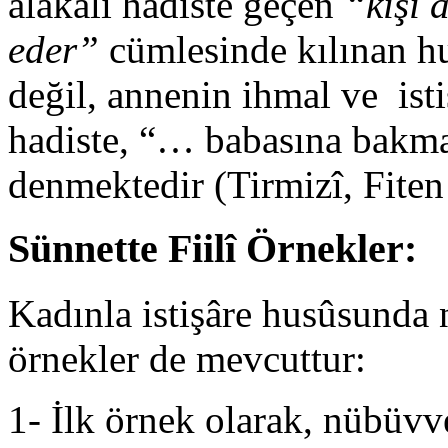
alâkalı hadiste geçen
“kişi 
eder”
cümlesinde kılınan hus
değil, annenin ihmal ve isti
hadiste, “… babasına bakmaz
denmektedir (Tirmizî, Fiten
Sünnette Fiilî Örnekler:
Kadınla istişâre husûsunda n
örnekler de mevcuttur:
1- İlk örnek olarak, nübüvve