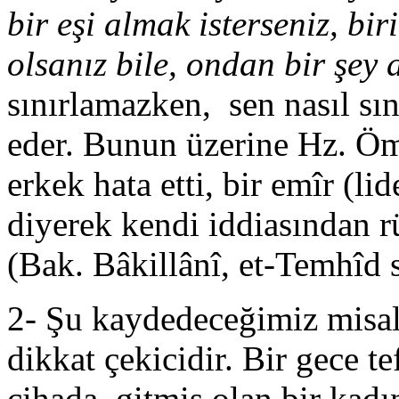
bir eşi almak isterseniz, bir
olsanız bile, ondan bir şe
sınırlamazken, sen nasıl sı
eder. Bunun üzerine Hz. Ömer
erkek hata etti, bir emîr (lid
diyerek kendi iddiasından 
(Bak. Bâkillânî, et-Temhîd s
2- Şu kaydedeceğimiz misa
dikkat çekicidir. Bir gece te
cihada gitmiş olan bir kadı