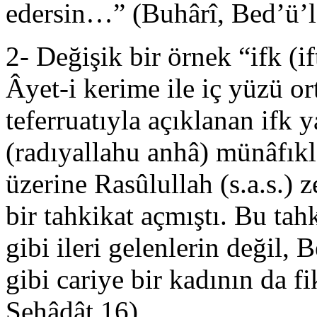
edersin…” (Buhârî, Bed’ü’
2- Değişik bir örnek “ifk (if
Âyet-i kerime ile iç yüzü o
teferruatıyla açıklanan ifk 
(radıyallahu anhâ) münâfıkla
üzerine Rasûlullah (s.a.s.) 
bir tahkikat açmıştı. Bu tah
gibi ileri gelenlerin değil, 
gibi cariye bir kadının da f
Şehâdât 16)