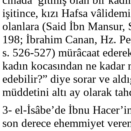
işitince, kızı Hafsa vâlidem
olanlara (Said İbn Mansur, S
198; İbrahim Canan, Hz. Pe
s. 526-527) mürâcaat ederek
kadın kocasından ne kadar
edebilir?” diye sorar ve ald
müddetini altı ay olarak tahd
3- el-İsâbe’de İbnu Hacer’in
son derece ehemmiyet veren