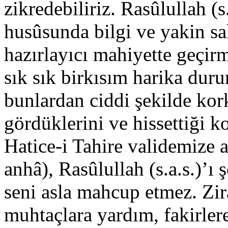
zikredebiliriz. Rasûlullah (
husûsunda bilgi ve yakin sa
hazırlayıcı mahiyette geçirm
sık sık birkısım harika dur
bunlardan ciddi şekilde kor
gördüklerini ve hissettiği 
Hatice-i Tahire validemize a
anhâ), Rasûlullah (s.a.s.)’ı 
seni asla mahcup etmez. Zir
muhtaçlara yardım, fakirlere