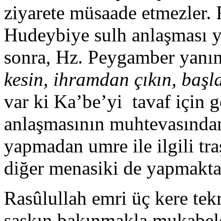
ziyarete müsaade etmezler.
Hudeybiye sulh anlaşması y
sonra, Hz. Peygamber yanın
kesin, ihramdan çıkın, başla
var ki Ka’be’yi tavaf için 
anlaşmasının muhtevasında
yapmadan umre ile ilgili tr
diğer menasiki de yapmaktan
Rasûlullah emri üç kere tekr
şaşkın bakınmakla mukabele