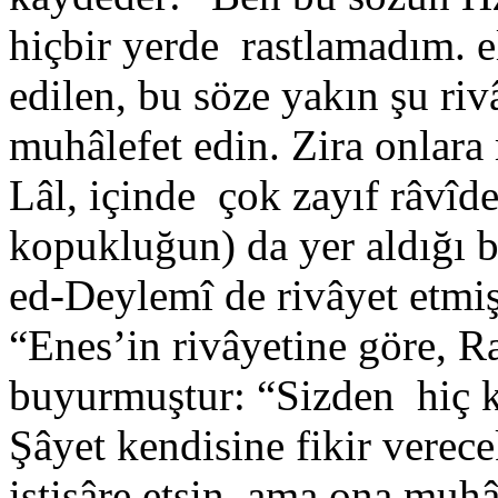
hiçbir yerde rastlamadım. e
edilen, bu söze yakın şu ri
muhâlefet edin. Zira onlara 
Lâl, içinde çok zayıf râvîd
kopukluğun) da yer aldığı bi
ed-Deylemî de rivâyet etmişt
“Enes’in rivâyetine göre, Ra
buyurmuştur: “Sizden hiç ki
Şâyet kendisine fikir verece
istişâre etsin, ama ona muhâ