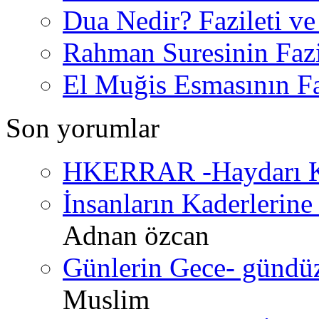
Dua Nedir? Fazileti ve
Rahman Suresinin Fazi
El Muğis Esmasının Faz
Son yorumlar
HKERRAR -Haydarı Ke
İnsanların Kaderlerine 
Adnan özcan
Günlerin Gece- gündüz 
Muslim