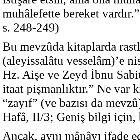
muhâlefette bereket vardır.
s. 248-249)
Bu mevzûda kitaplarda ras
(aleyissalâtu vesselâm)’e ni
Hz. Aişe ve Zeyd İbnu Sabit
itaat pişmanlıktır.” Ne var 
“zayıf” (ve bazısı da mevzû)
Hafâ, II/3; Geniş bilgi için
Ancak, aynı mânâyı ifade ed