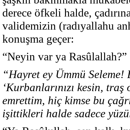
derece öfkeli halde, çadırı
validemizin (radıyallahu anh
konuşma geçer:
“Neyin var ya Rasûlallah?”
“Hayret ey Ümmü Seleme! B
‘Kurbanlarınızı kesin, traş 
emrettim, hiç kimse bu çağ
işittikleri halde sadece yüz