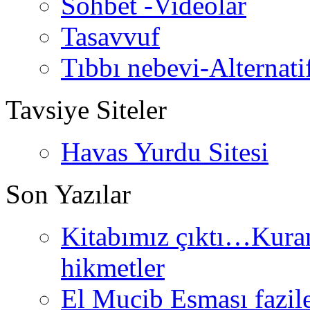
Sohbet -Videolar
Tasavvuf
Tıbbı nebevi-Alternati
Tavsiye Siteler
Havas Yurdu Sitesi
Son Yazılar
Kitabımız çıktı…Kurand
hikmetler
El Mucib Esması fazilet