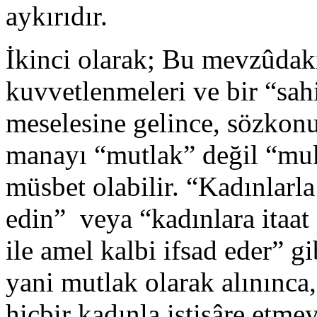
aykırıdır.
İkinci olarak; Bu mevzûdaki
kuvvetlenmeleri ve bir “sahi
meselesine gelince, sözkonus
manayı “mutlak” değil “muk
müsbet olabilir. “Kadınlarla
edin” veya “kadınlara itaat 
ile amel kalbi ifsad eder” gi
yani mutlak olarak alınınca,
hiçbir kadınla istişâre etme