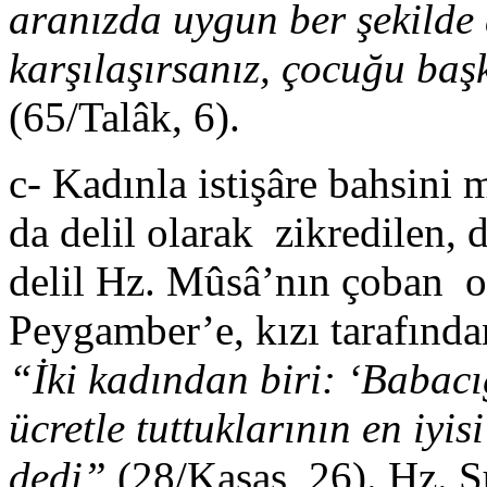
aranızda uygun ber şekilde 
karşılaşırsanız, çocuğu baş
(65/Talâk, 6).
c- Kadınla istişâre bahsini
da delil olarak zikredilen, 
delil Hz. Mûsâ’nın çoban o
Peygamber’e, kızı tarafından
“İki kadından biri: ‘Babacı
ücretle tuttuklarının en iyi
dedi”
(28/Kasas, 26). Hz. Ş