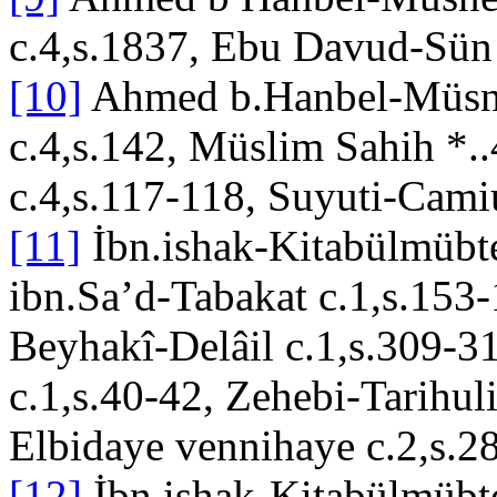
c.4,s.1837, Ebu Davud-Sün 
[10]
Ahmed b.Hanbel-Müsned
c.4,s.142, Müslim Sahih *.
c.4,s.117-118, Suyuti-Camiu
[11]
İbn.ishak-Kitabülmübte
ibn.Sa’d-Tabakat c.1,s.153-
Beyhakî-Delâil c.1,s.309-3
c.1,s.40-42, Zehebi-Tarihul
Elbidaye vennihaye c.2,s.2
[12]
İbn.ishak-Kitabülmübte