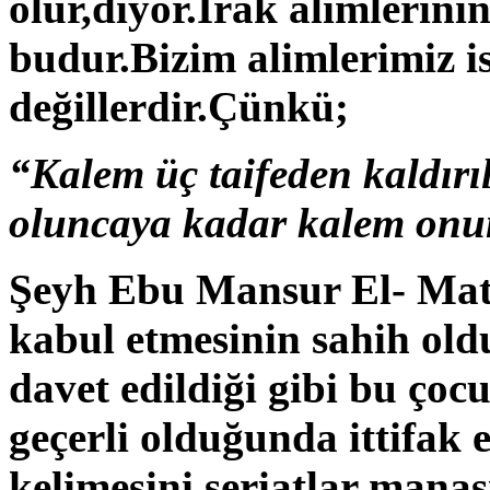
olur,diyor.Irak alimlerin
budur.Bizim alimlerimiz i
değillerdir.Çünkü;
“Kalem üç taifeden kaldırıl
oluncaya kadar kalem onun
Şeyh Ebu Mansur El- Matu
kabul etmesinin sahih oldu
davet edildiği gibi bu ço
geçerli olduğunda ittifak
kelimesini şeriatlar manas