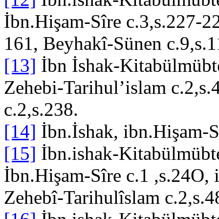
İbn.Hişam-Sîre c.3,s.227-22
161, Beyhakî-Sünen c.9,s.
[13]
İbn İshak-Kitabülmübte
Zehebi-Tarihul’islam c.2,s.
c.2,s.238.
[14]
İbn.İshak, ibn.Hişam-S
[15]
İbn.ishak-Kitabülmübte
İbn.Hişam-Sîre c.1 ,s.24O, 
Zehebî-Tarihulîslam c.2,s.4