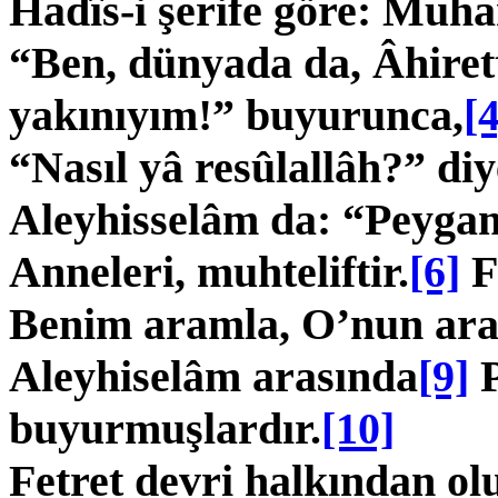
Hadîs-i şerife göre: Mu­
“Ben, dünyada da, Âhiret
yakınıyım!” buyurunca,
[4
“Nasıl yâ resûlallâh?” diy
Aleyhisselâm da: “Peygamb
Anneleri, muhteliftir.
[6]
Fa
Benim aramla, O’nun ara
Aleyhiselâm arasında
[9]
P
buyurmuşlardır.
[10]
Fetret devri halkından ol