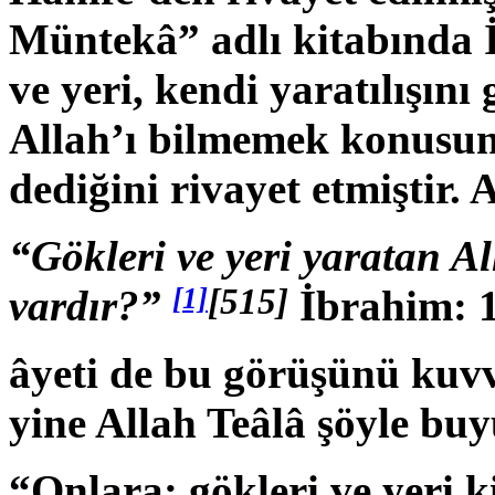
Müntekâ” adlı kitabında
ve yeri, kendi yaratılışın
Allah’ı bilmemek konusun
dediğini rivayet etmiştir. 
“Gökleri ve yeri yaratan A
[1]
[515]
vardır?”
İbrahim: 1
âyeti de bu görüşünü kuv
yine Allah Teâlâ şöyle bu
“Onlara: gökleri ve yeri k