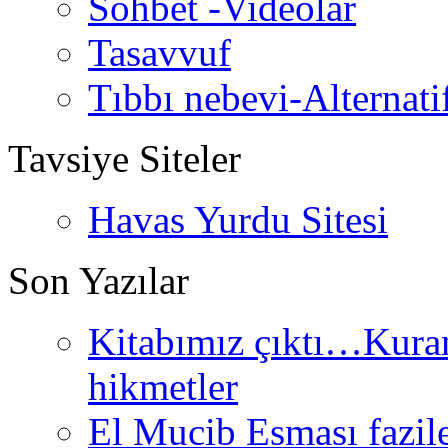
Sohbet -Videolar
Tasavvuf
Tıbbı nebevi-Alternati
Tavsiye Siteler
Havas Yurdu Sitesi
Son Yazılar
Kitabımız çıktı…Kurand
hikmetler
El Mucib Esması fazilet