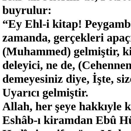
buyrulur:
“Ey Ehl-i kitap! Peygamber
zamanda, gerçekleri apaç
(Muhammed) gelmiştir, ki,
deleyici, ne de, (Cehenne
demeyesiniz diye, İşte, si
Uyarıcı gelmiştir.
Allah, her şeye hakkıyle k
Eshâb-ı kiramdan Ebû Hüre