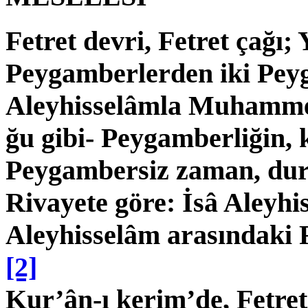
Fetret devri, Fetret çağı;
Peygamberlerden iki Pey­
Aleyhisselâmla Muhammed
ğu gibi- Peygamberliğin, k
Peygambersiz zaman, dur
Rivayete göre: İsâ Aley
Aleyhisselâm arasındaki Fe
[2]
Kur’ân-ı kerim’de, Fetret d