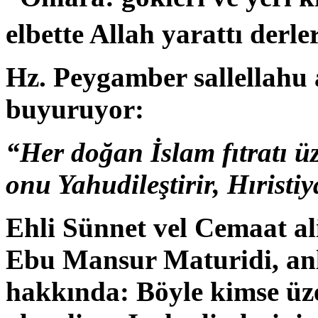
elbette Al­lah yarattı derle
Hz. Peygamber sallellahu a
buyuruyor:
“Her doğan İslam fıtratı ü
onu Yahudileştirir, Hıristiy
Ehli Sünnet vel Cemaat al
Ebu Mansur Maturidi, an
hakkında: Böyle kimse üze