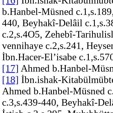
[16]
İbn.ishak-Kitabülmübt
b.Hanbel-Müsned c.1,s.189
440, Beyhakî-Delâil c.1,s.
c.2,s.4O5, Zehebî-Tarihulis
vennihaye c.2,s.241, Heys
İbn.Hacer-El’isabe c.1,s.57
[17]
Ahmed b.Hanbel-Müsne
[18]
İbn.ishak-Kitabülmübte
Ahmed b.Hanbel-Müsned c.
c.3,s.439-440, Beyhakî-Delâ