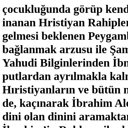
çocukluğunda görüp kendi
inanan Hristiyan Rahiple
gel­mesi beklenen Peyga
bağlanmak arzusu ile Şam
Yahudi Bilginlerinden İb
putlar­dan ayrılmakla kal
Hıristiyanların ve bütün m
de, kaçınarak İbrahim Al
dini olan di­nini aramakt