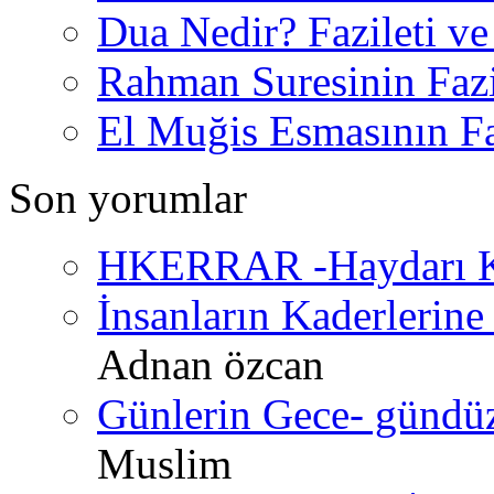
Dua Nedir? Fazileti ve
Rahman Suresinin Fazi
El Muğis Esmasının Faz
Son yorumlar
HKERRAR -Haydarı Ke
İnsanların Kaderlerine 
Adnan özcan
Günlerin Gece- gündüz 
Muslim