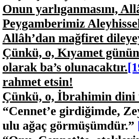
Onun yarlıganmasını, All
Peygamberimiz Aleyhisse
Allâh’dan mağfiret diley
Çünkü, o, Kıyamet günün
olarak ba’s olunacaktır.
[1
rahmet etsin!
Çünkü, o, İbrahimin dini
“Cennet’e girdiğimde, Zey
ulu ağaç görmüşümdür.”