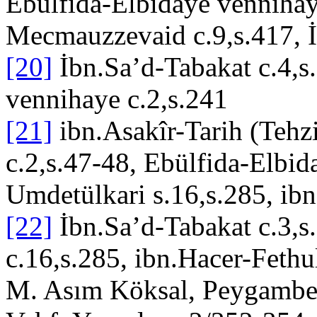
Ebülfida-Elbidaye vennihay
Mecmauzzevaid c.9,s.417, İ
[20]
İbn.Sa’d-Tabakat c.4,s
vennihaye c.2,s.241
[21]
ibn.Asakîr-Tarih (Tehzi
c.2,s.47-48, Ebülfida-Elbid
Umdetülkari s.16,s.285, ibn
[22]
İbn.Sa’d-Tabakat c.3,s
c.16,s.285, ibn.Hacer-Fethu
M. Asım Köksal, Peygamberl