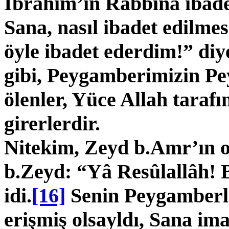
İbrahim’in Rabbına ibade
Sana, nasıl ibadet edilmes
öyle ibadet ederdim!” diy
gibi, Peygamberimizin P
ölenler, Yüce Allah taraf
girerlerdir.
Nitekim, Zeyd b.Amr’ın 
b.Zeyd: “Yâ Resûlallâh! B
idi.
[16]
Senin Peygamberli
erişmiş olsayldı, Sana ima