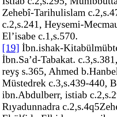
İstiab c.2,s.295, Muhıbbütt
Zehebî-Tarihulislam c.2,s.
c.2,s.241, Heysemi-Mecmauz
El’isabe c.1,s.570.
[19]
İbn.ishak-Kitabülmübt
İbn.Sa’d-Tabakat. c.3,s.38
reyş s.365, Ahmed b.Hanbe
Müstedrek c.3,s.439-440, Be
ibn.Abdulberr, istiab c.2,s
Rıyadunnadra c.2,s.4q5Zehe