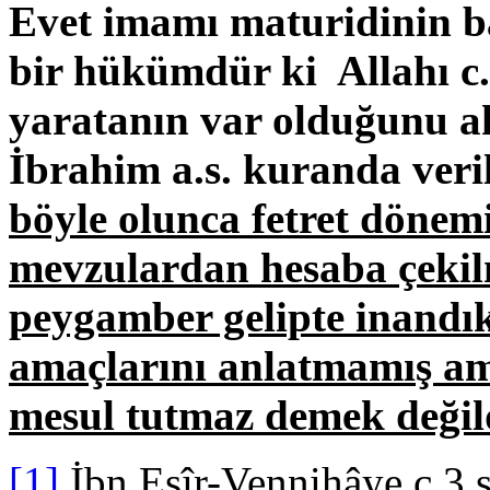
Evet imamı maturidinin 
bir hükümdür ki Allahı c.c
yaratanın var olduğunu ak
İbrahim a.s. kuranda veril
böyle olunca fetret dönem
mevzulardan hesaba çekil
peygamber gelipte inandık
amaçlarını anlatmamış a
mesul tutmaz demek değild
[1]
İbn.Esîr-Vennihâye c.3,