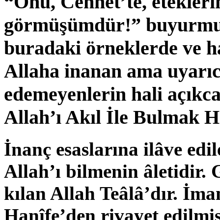
“Onu, Cennet’te, etekleri
görmüşümdür!” buyurmu
buradaki örneklerde ve h
Allaha inanan ama uyarıc
edemeyenlerin hali açıkca 
Allah’ı Akıl İle Bulmak H
İnanç esaslarına ilâve edi
Allah’ı bilmenin âletidir. 
kılan Allah Teâlâ’dır. İma
Hanîfe’den rivayet edilmiş