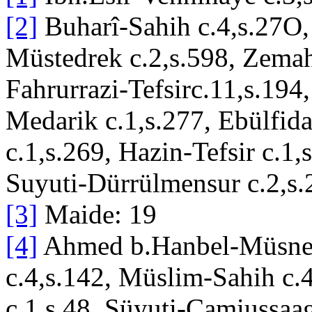
[2]
Buharî-Sahih c.4,s.27O, 
Müstedrek c.2,s.598, Zemah
Fahrurrazi-Tefsirc.11,s.194,
Medarik c.1,s.277, Ebülfida-
c.1,s.269, Hazin-Tefsir c.1,
Suyuti-Dürrülmensur c.2,s.
[3]
Maide: 19
[4]
Ahmed b.Hanbel-Müsned 
c.4,s.142, Müslim-Sahih c.
c.1,s.48, Süyuti-Camiussaag