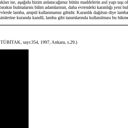
kları ise, aşağıda bizim anlatacağımız bütün maddelerin asıl yapı taşı o
akın bulmalarını bilim adamlarının, daha evrendeki karanlığı yeni bulmu
 evlerde lamba, ampül kullanmamız gibidir. Karanlık dağılsın diye lamb
simlerine kuranda kandil, lamba gibi tanımlarında kullanılması bu hikme
, TÜBİTAK, sayı:354, 1997, Ankara, s.29.)