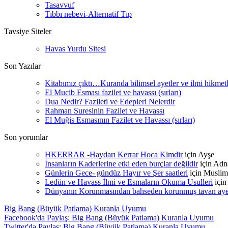
Tasavvuf
Tıbbı nebevi-Alternatif Tıp
Tavsiye Siteler
Havas Yurdu Sitesi
Son Yazılar
Kitabımız çıktı…Kuranda bilimsel ayetler ve ilmi hikmet
El Mucib Esması fazilet ve havassı (sırları)
Dua Nedir? Fazileti ve Edepleri Nelerdir
Rahman Suresinin Fazilet ve Havassı
El Muğis Esmasının Fazilet ve Havassı (sırları)
Son yorumlar
HKERRAR -Haydarı Kerrar Hoca Kimdir
için
Ayşe
İnsanların Kaderlerine etki eden burçlar değildir
için
Adn
Günlerin Gece- gündüz Hayır ve Şer saatleri
için
Muslim
Ledün ve Havass İlmi ve Esmaların Okuma Usulleri
içi
Dünyanın Korunmasından bahseden korunmuş tavan ayetle
Big Bang (Büyük Patlama) Kuranla Uyumu
Facebook'da Paylaş: Big Bang (Büyük Patlama) Kuranla Uyumu
Twitter'da Paylaş: Big Bang (Büyük Patlama) Kuranla Uyumu