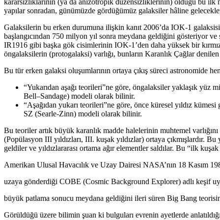
kararsızlıklarının (ya da anizotropik düzensizliklerinin) olduğu bu i
yapılar sonradan, günümüzde gördüğümüz galaksiler hâline gelecekle
Galaksilerin bu erken durumuna ilişkin kanıt 2006’da IOK-1 galaksisin
başlangıcından 750 milyon yıl sonra meydana geldiğini gösteriyor ve 
IR1916 gibi başka gök cisimlerinin IOK-1’den daha yüksek bir kırmızı
öngalaksilerin (protogalaksi) varlığı, bunların Karanlık Çağlar denile
Bu tür erken galaksi oluşumlarının ortaya çıkış süreci astronomide henü
“Yukarıdan aşağı teorileri”ne göre, öngalaksiler yaklaşık yüz 
Bell–Sandage) modeli olarak bilinir.
“Aşağıdan yukarı teorileri”ne göre, önce küresel yıldız kümesi g
SZ (Searle-Zinn) modeli olarak bilinir.
Bu teoriler artık büyük karanlık madde halelerinin muhtemel varlığın
(Popülasyon III yıldızları, III. kuşak yıldızlar) ortaya çıkmışlardır. B
geldiler ve yıldızlararası ortama ağır elementler saldılar. Bu “ilk kuş
Amerikan Ulusal Havacılık ve Uzay Dairesi NASA’nın 18 Kasım 198
uzaya gönderdiği COBE (Cosmic Background Explorer) adlı keşif uy
büyük patlama sonucu meydana geldiğini ileri süren Big Bang teorisini 
Görüldüğü üzere bilimin şuan ki bulguları evrenin ayetlerde anlatıldığı