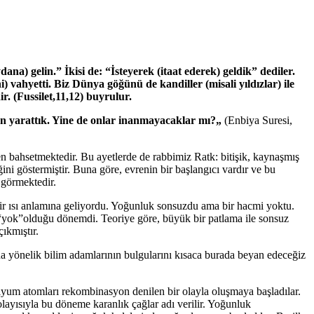
na) gelin.” İkisi de: “İsteyerek (itaat ederek) geldik” dediler.
i) vahyetti. Biz Dünya göğünü de kandiller (misali yıldızlar) ile
ir. (Fussilet,11,12) buyrulur.
udan yarattık. Yine de onlar inanmayacaklar mı?„
(Enbiya Suresi,
den bahsetmektedir. Bu ayetlerde de rabbimiz Ratk: bitişik, kaynaşmış
ini göstermiştir. Buna göre, evrenin bir başlangıcı vardır ve bu
 görmektedir.
bir ısı anlamına geliyordu. Yoğunluk sonsuzdu ama bir hacmi yoktu.
yok”olduğu dönemdi. Teoriye göre, büyük bir patlama ile sonsuz
ıkmıştır.
na yönelik bilim adamlarının bulgularını kısaca burada beyan edeceğiz
lyum atomları rekombinasyon denilen bir olayla oluşmaya başladılar.
ayısıyla bu döneme karanlık çağlar adı verilir. Yoğunluk