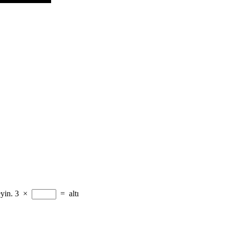
yin.
3
×
=
altı