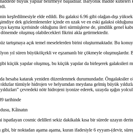
lk maddede büyük yapılar belirmeye başladılar. Baryonik madde kütleler
rdi.
in keşfedilmesiyle elde edildi. Bu galaksi 6.96 gibi olağan-dışı yükse
şimdiye dek gözlemlenenler içinde en uzak ve en eski galaksi olduğunu
ya kayma içerisinde olduğunu ileri sürmüşlerse de, şimdilik genel kab
n dönemde oluşmuş olabilecekleri fikrini akla getirmektedir.
z tartışmaya açık temel meselelerden birini oluşturmaktadır. Bu konuya il
milyon yıl süren büyükölçekli ve eşzamanlı bir çökmeyle oluşmuşlardır. 
ibi küçük yapılar oluşmuş, bu küçük yapılar da birleşerek galaksileri mey
ı da hesaba katarak yeniden düzenlenmek durumundadır. Öngalaksiler ol
u yıldızlar tümüyle hidrojen ve helyumdan meydana gelmiş büyük yıldızlard
ak yıldızları” çevredeki nötr hidrojeni iyonize ederek, uzayda ışığın yo
9 tarihinde
dusu, Kâinatın
ispatlayan cosmic delilleri sekiz dakikalık kısa bir sürede uzayın deri
 gibi, bir noktadan aşama aşama, kuran ifadesiyle 6 eyyam-(devir, süreç)