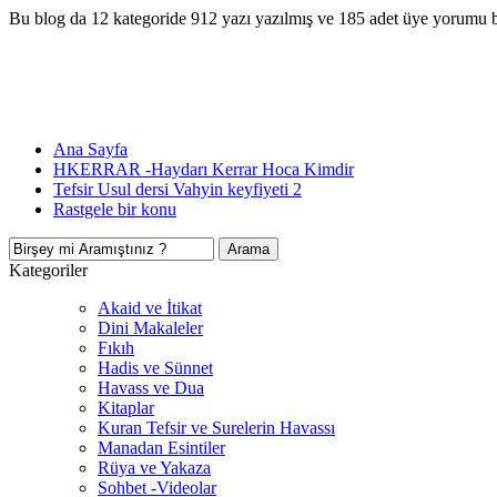
Bu blog da 12 kategoride 912 yazı yazılmış ve 185 adet üye yorumu 
Ana Sayfa
HKERRAR -Haydarı Kerrar Hoca Kimdir
Tefsir Usul dersi Vahyin keyfiyeti 2
Rastgele bir konu
Kategoriler
Akaid ve İtikat
Dini Makaleler
Fıkıh
Hadis ve Sünnet
Havass ve Dua
Kitaplar
Kuran Tefsir ve Surelerin Havassı
Manadan Esintiler
Rüya ve Yakaza
Sohbet -Videolar