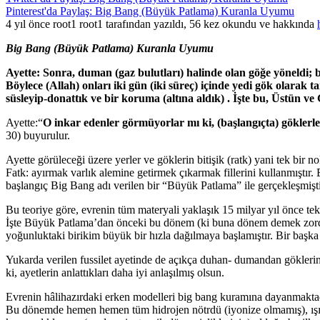
Pinterest'da Paylaş: Big Bang (Büyük Patlama) Kuranla Uyumu
4 yıl önce root1 root1 tarafından yazıldı, 56 kez okundu ve hakkında
Big Bang (Büyük Patlama) Kuranla Uyumu
Ayette: Sonra, duman (gaz bulutları) halinde olan göğe yöneldi; b
Böylece (Allah) onları iki gün (iki süreç) içinde yedi gök olarak t
süsleyip-donattık ve bir koruma (altına aldık) . İşte bu, Üstün ve G
Ayette:“
O inkar edenler görmüyorlar mı ki, (başlangıçta) göklerle 
30) buyurulur.
Ayette görüleceği üzere yerler ve göklerin bitişik (ratk) yani tek bir
Fatk: ayırmak varlık alemine getirmek çıkarmak fillerini kullanmıştır. 
başlangıç Big Bang adı verilen bir “Büyük Patlama” ile gerçekleşmiş
Bu teoriye göre, evrenin tüm materyali yaklaşık 15 milyar yıl önce t
İşte Büyük Patlama’dan önceki bu dönem (ki buna dönem demek zordur
yoğunluktaki birikim büyük bir hızla dağılmaya başlamıştır. Bir başka
Yukarda verilen fussilet ayetinde de açıkça duhan- dumandan göklerin 
ki, ayetlerin anlattıkları daha iyi anlaşılmış olsun.
Evrenin hâlihazırdaki erken modelleri big bang kuramına dayanmaktad
Bu dönemde hemen hemen tüm hidrojen nötrdü (iyonize olmamış), ışığı 