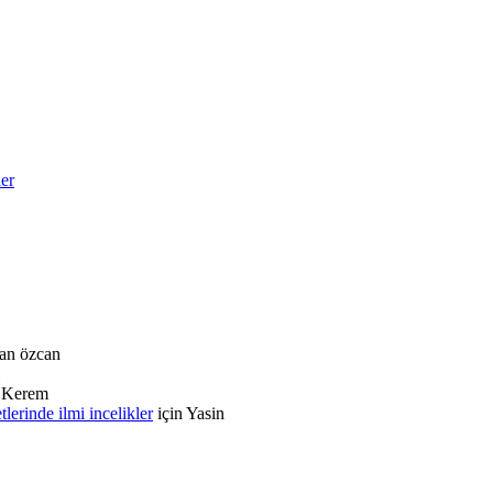
ler
an özcan
n
Kerem
rinde ilmi incelikler
için
Yasin