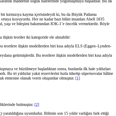
i karanlık maddenin soğuk halelerinde yoğunlaşmaya başladılar. Bu ilk
k bir kırmızıya kayma içerisindeydi ki, bu da Büyük Patlama
 ortaya koyuyordu. Her ne kadar bazı bilim insanları Abell 1835
ul, yaşı ve bileşimi bakımından IOK-1’e öncelik vermektedir. Böyle
işkin teoriler iki kategoride ele alınabilir:
Bu teorilere ilişkin modellerden biri kısa adıyla ELS (Eggen–Lynden-
dana getirmişlerdir. Bu teorilere ilişkin modellerden biri kısa adıyla
uşmaya ve büzülmeye başladıktan sonra, bunlarda ilk hale yıldızları
ı. Bu iri yıldızlar yakıt rezervlerini hızla tüketip süpernovalar hâline
lculuk etmesine olanak veren oluşumlar olmuştur.
[1]
nliklerinde bulmuştur.
[2]
 yaratıldığına uyumludur. Bilimin son 15 yıldır varlığını fark ettiği