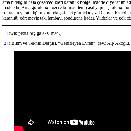
ama niteliğini hala çözemedikleri karanlık bölge, madde diye tanımladı
maddedir. Ama görüldüğü üzere bu maddenin asıl yapı taşı olduğunu bır
sonradan yaratıldığını kuranda çok net görmekteyiz. Bu aynı bizlerin
karanlığı göremeyiz taki lambayı söndürene kadar. Yıldızlar ve gök ci
[1]
(wikipedia.org galaksi mad.)
[2]
( Bilim ve Teknik Dergisi, “Genişleyen Evren”, çev.: Alp Akoğlu