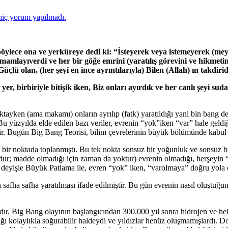
hiç yorum yapılmadı.
öylece ona ve yerküreye dedi ki: “İsteyerek veya istemeyerek (meyda
amamlayıverdi ve her bir göğe emrini (yaratılış görevini ve hikmetin
üçlü olan, (her şeyi en ince ayrıntılarıyla) Bilen (Allah) ın takdirid
yer, birbiriyle bitişik iken, Biz onları ayırdık ve her canlı şeyi s
 noktayken (ama makamı) onların ayrılıp (fatk) yaratıldığı yani bin bang 
Bu yüzyılda elde edilen bazı veriler, evrenin “yok”iken “var” hale geldiğ
tir. Bugün Big Bang Teorisi, bilim çevrelerinin büyük bölümünde kabul
ek bir noktada toplanmıştı. Bu tek nokta sonsuz bir yoğunluk ve sonsuz 
; madde olmadığı için zaman da yoktur) evrenin olmadığı, herşeyin “
 deyişle Büyük Patlama ile, evren “yok” iken, “varolmaya” doğru yola ç
safha safha yaratılması ifade edilmiştir. Bu gün evrenin nasıl oluştuğu
ır. Big Bang olayının başlangıcından 300.000 yıl sonra hidrojen ve he
kolaylıkla soğurabilir haldeydi ve yıldızlar henüz oluşmamışlardı. Dol