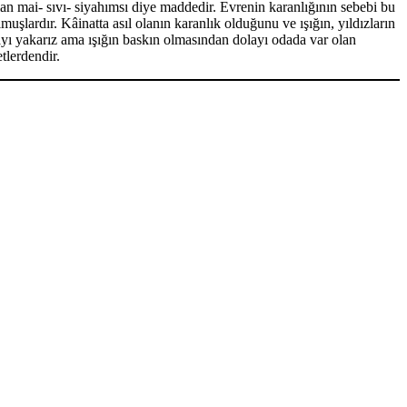
lan mai- sıvı- siyahımsı diye maddedir. Evrenin karanlığının sebebi bu
şlardır. Kâinatta asıl olanın karanlık olduğunu ve ışığın, yıldızların
ayı yakarız ama ışığın baskın olmasından dolayı odada var olan
tlerdendir.