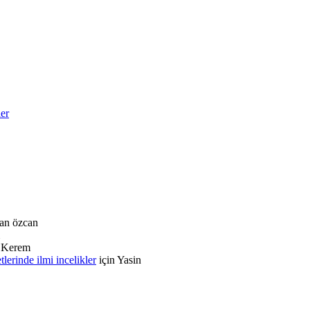
ler
an özcan
n
Kerem
rinde ilmi incelikler
için
Yasin