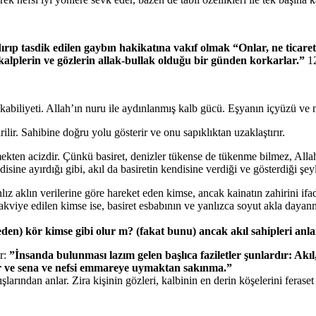
ıp tasdik edilen gaybın hakikatına vakıf olmak “Onlar, ne ticaret 
alplerin ve gözlerin allak-bullak olduğu bir günden korkarlar.”
1
abiliyeti. Allah’ın nuru ile aydınlanmış kalb gücü. Eşyanın içyüzü ve ma
ilir. Sahibine doğru yolu gösterir ve onu sapıklıktan uzaklaştırır.
etmekten acizdir. Çünkü basiret, denizler tükense de tükenme bilmez, Alla
isine ayırdığı gibi, akıl da basiretin kendisine verdiği ve gösterdiği şey
z aklın verilerine göre hareket eden kimse, ancak kainatın zahirini ifad
tletakviye edilen kimse ise, basiret esbabının ve yanlızca soyut akla day
den) kör kimse gibi olur m? (fakat bunu) ancak akıl sahipleri anla
er:
”İnsanda bulunması lazım gelen başlıca faziletler şunlardır: Akıl, d
kür ve sena ve nefsi emmareye uymaktan sakınma.”
ından anlar. Zira kişinin gözleri, kalbinin en derin köşelerini feraset v