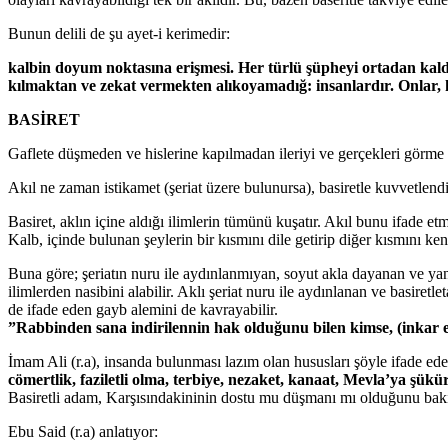
Bunun delili de şu ayet-i kerimedir:
kalbin doyum noktasına erişmesi. Her türlü şüpheyi ortadan kaldır
kılmaktan ve zekat vermekten alıkoyamadığ: insanlardır. Onlar, k
BASİRET
Gaflete düşmeden ve hislerine kapılmadan ileriyi ve gerçekleri görme k
Akıl ne zaman istikamet (şeriat üzere bulunursa), basiretle kuvvetlendir
Basiret, aklın içine aldığı ilimlerin tümünü kuşatır. Akıl bunu ifade 
Kalb, içinde bulunan şeylerin bir kısmını dile getirip diğer kısmını kend
Buna göre; şeriatın nuru ile aydınlanmıyan, soyut akla dayanan ve yanlı
ilimlerden nasibini alabilir. Aklı şeriat nuru ile aydınlanan ve basire
de ifade eden gayb alemini de kavrayabilir.
”Rabbinden sana indirilennin hak olduğunu bilen kimse, (inkar e
İmam Ali (r.a), insanda bulunması lazım olan hususları şöyle ifade ed
cömertlik, faziletli olma, terbiye, nezaket, kanaat, Mevla’ya şü
Basiretli adam, Karşısındakininin dostu mu düşmanı mı olduğunu bakışlar
Ebu Said (r.a) anlatıyor: