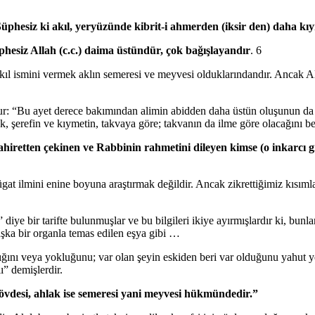
üphesiz ki akıl, yeryüzünde kibrit-i ahmerden (iksir den) daha kıy
phesiz Allah (c.c.) daima üstündür, çok bağışlayandır
. 6
 akıl ismini vermek aklın semeresi ve meyvesi olduklarındandır. Ancak A
urur: “Bu ayet derece bakımından alimin abidden daha üstün oluşunun da
k, şerefin ve kıymetin, takvaya göre; takvanın da ilme göre olacağını be
iretten çekinen ve Rabbinin rahmetini dileyen kimse (o inkarcı gib
ügat ilmini enine boyuna araştırmak değildir. Ancak zikrettiğimiz kısım
” diye bir tarifte bulunmuşlar ve bu bilgileri ikiye ayırmışlardır ki, bunl
başka bir organla temas edilen eşya gibi …
rlığını veya yokluğunu; var olan şeyin eskiden beri var olduğunu yahut
ı” demişlerdir.
gövdesi, ahlak ise semeresi yani meyvesi hükmündedir.”