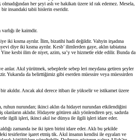
k olmadığından her şeyi aslı ve hakikatı üzere id rak edemez. Mesela,
ir insandaki tabii hislerin eseridir.
varlığı ile kaimdir.
e iki kısma ayrılır. İlim, bizatihi hadi değildir. Vahyin irşadına
yevi diye iki kısma ayrılır. Kesb’ ilimIerden gaye, aklın tabiatına
 Yine kesbi ilim de niyet, azim, sa’y ve hizmetle elde edilir. Bunda da
e anlar. Akıl yürütmek, sebeplerle sebep leri meydana getiren şeyler
ktir. Yukarıda da belirttiğimiz gibi eserden müessire veya müessirden
ir akıldır. Ancak akıl derece itibarı ile yükselir ve istikamet üzere
aklın, ruhun nurundan; ikinci aklın da hidayet nurundan etkilendiğini
miş olanların aklıdır. Hidayete götüren aklı yönlendiren şey, sadırda
ilgili işleri, ikinci akıl ise dünya ile ilgili işleri idare eder.
aldığı zamanda ise iki işten birini idare eder. Aklı bu şekilde
tesirlerine işaret etmiş tik. Akıl insanın kendisi ile eşyaları ve
 kalarak kötülüklere yöneltebilir. Doğruyu gösteren yalnız Allah’tır.