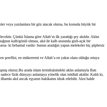
enler veya yazılanlara bir göz atacak olursa, bu konuda büyük bir
cektir. Çünkü İslama göre Allah’ın ilk yarattığı şey akıldır. Aklın
ağının kalb/gönül olması, akıl ile kalb arasında gizli-açık bir
arsa- ki behamal vardır- bunun araılığın yapan melekeler hiç şüphesiz
en şereflisi, en mükerremi ve Allah’a en yakın olanı olduğu ortaya
şmış oluruz.Bu arada islam termilojisindeki aklın anlamıyla Batı
 sadece fizik dünyayı anlamaya yönelik olan istidlali akıldır. Kaldı ki,
hamla akıl ancak eşyanın hakikatını idrak edebilir. Aksi halde