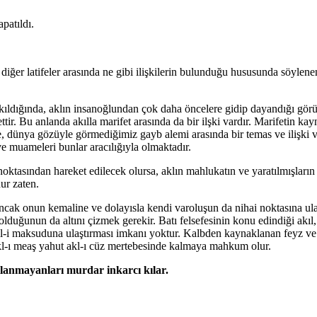
patıldı.
 diğer latifeler arasında ne gibi ilişkilerin bulunduğu hususunda söylen
kıldığında, aklın insanoğlundan çok daha öncelere gidip dayandığı görüle
ir. Bu anlanda akılla marifet arasında da bir ilşki vardır. Marifetin kayn
e, dünya gözüyle görmediğimiz gayb alemi arasında bir temas ve ilişki v
 ve muameleri bunlar aracılığıyla olmaktadır.
ktasından hareket edilecek olursa, aklın mahlukatın ve yaratılmışların 
ur zaten.
ncak onun kemaline ve dolayısla kendi varoluşun da nihai noktasına ula
 olduğunun da altını çizmek gerekir. Batı felsefesinin konu edindiği akıl,
l-i maksuduna ulaştırması imkanı yoktur. Kalbden kaynaklanan feyz ve il
l-ı meaş yahut akl-ı cüz mertebesinde kalmaya mahkum olur.
llanmayanları murdar inkarcı kılar.