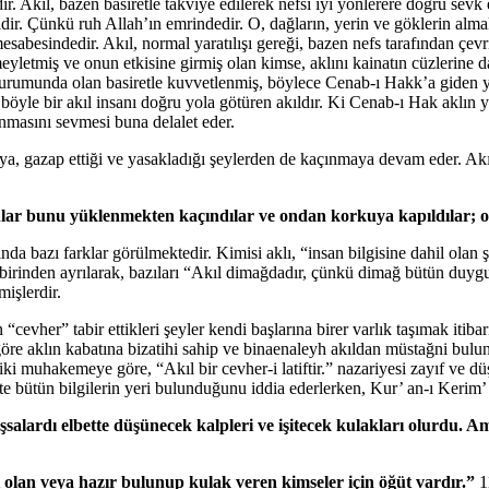
ir. Akıl, bazen basiretle takviye edilerek nefsi iyi yönlerere doğru sevk e
lidir. Çünkü ruh Allah’ın emrindedir. O, dağların, yerin ve göklerin alma
sı mesabesindedir. Akıl, normal yaratılışı gereği, bazen nefs tarafından çe
meyletmiş ve onun etkisine girmiş olan kimse, aklını kainatın cüzlerine 
urumunda olan basiretle kuvvetlenmiş, böylece Cenab-ı Hakk’a giden yolu 
 böyle bir akıl insanı doğru yola götüren akıldır. Ki Cenab-ı Hak aklın 
nmasını sevmesi buna delalet eder.
aya, gazap ettiği ve yasakladığı şeylerden de kaçınmaya devam eder. Akıl
nlar bunu yüklenmekten kaçındılar ve ondan korkuya kapıldılar; on
nda bazı farklar görülmektedir. Kimisi aklı, “insan bilgisine dahil olan şey
inden ayrılarak, bazıları “Akıl dimağdadır, çünkü dimağ bütün duygular
işlerdir.
cevher” tabir ettikleri şeyler kendi başlarına birer varlık taşımak itibari
öre aklın kabatına bizatihi sahip ve binaenaleyh akıldan müstağni bulun
ki muhakemeye göre, “Akıl bir cevher-i latiftir.” nazariyesi zayıf ve dü
 bütün bilgilerin yeri bulunduğunu iddia ederlerken, Kur’ an-ı Kerim’ de
alardı elbette düşünecek kalpleri ve işitecek kulakları olurdu. Am
 olan veya hazır bulunup kulak veren kimseler için öğüt vardır.”
1