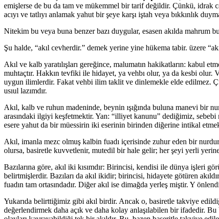
emişlerse de bu da tam ve mükemmel bir tarif değildir. Çünkü, idrak ca
acıyı ve tatlıyı anlamak yahut bir şeye karşı iştah veya bıkkınlık duyma
Nitekim bu veya buna benzer bazı duygular, esasen akılda mahrum bu
Şu halde, “akıl cevherdir.” demek yerine yine hükema tabir. üzere “ak
Akıl ve kalb yaratılışları gereğince, malumatın hakikatların: kabul etme
muhtaçtır. Hakkın tevfiki ile hidayet, ya vehbı olur, ya da kesbi olur. 
uygun ilimlerdir. Fakat vehbi ilim taklit ve dinlemekle elde edilmez. Ç
usıul lazımdır.
Akıl, kalb ve ruhun madeninde, beynin ışığında buluna manevi bir nurd
arasındaki ilgiyi keşfetmektir. Yan: “illiyet kanunu” dediğimiz, sebebi
esere yahut da bir müessirin iki eserinin birinden diğerine intikal etmek
Akıl, imanla mezc olmuş kalbin fuadı içerisinde zuhur eden bir nurdur. “
olursa, basiretle kuvvetlenir, mutedil bir hale gelir; her şeyi yerli yeri
Bazılarına göre, akıl iki kısımdır: Birincisi, kendisi ile dünya işleri gö
belirtmişlerdir. Bazıları da akıl ikidir; birincisi, hidayete götüren akı
fuadın tam ortasındadır. Diğer akıl ise dimağda yerleş miştir. Y önlendirici
Yukarıda belirttiğimiz gibi akıl birdir. Ancak o, basiretle takviye edil
değerlendirmek daha açık ve daha kolay anlaşılabilen bir ifadedir. Bu b
olayları kavrayabildiği tek bir akıldır. Bu, bazen baseritle takviye edil