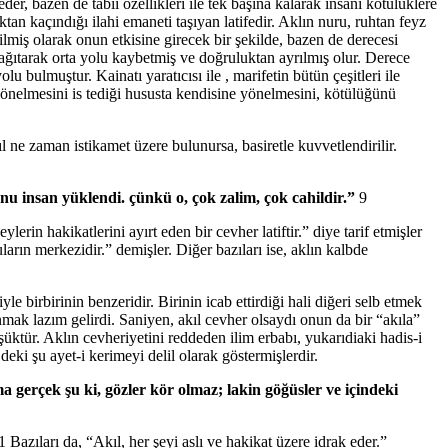
der, bazen de tabii özellikleri ile tek başına kalarak insanı kötülüklere
ktan kaçındığı ilahi emaneti taşıyan latifedir. Aklın nuru, ruhtan feyz
vrilmiş olarak onun etkisine girecek bir şekilde, bazen de derecesi
dağıtarak orta yolu kaybetmiş ve doğruluktan ayrılmış olur. Derece
bulmuştur. Kainatı yaratıcısı ile , marifetin bütün çeşitleri ile
yönelmesini is tediği hususta kendisine yönelmesini, kötülüğünü
 ne zaman istikamet üzere bulunursa, basiretle kuvvetlendirilir.
u insan yüklendi. çünkü o, çok zalim, çok cahildir.”
9
lerin hakikatlerini ayırt eden bir cevher latiftir.” diye tarif etmişler
ın merkezidir.” demişler. Diğer bazıları ise, aklın kalbde
yle birbirinin benzeridir. Birinin icab ettirdiği hali diğeri selb etmek
mak lazım gelirdi. Saniyen, akıl cevher olsaydı onun da bir “akıla”
şüktür. Aklın cevheriyetini reddeden ilim erbabı, yukarıdiaki hadis-i
ki şu ayet-i kerimeyi delil olarak göstermişlerdir.
a gerçek şu ki, gözler kör olmaz; lakin göğüsler ve içindeki
1 Bazıları da, “Akıl, her şeyi aslı ve hakikat üzere idrak eder.”