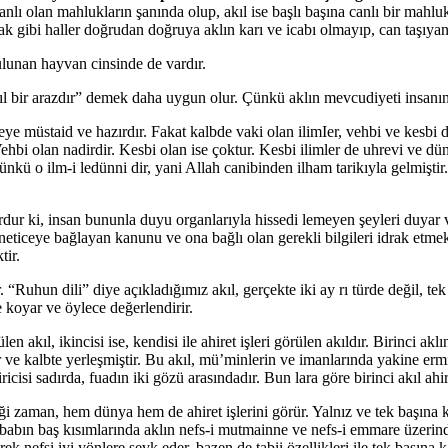
nlı olan mahlukların şanında olup, akıl ise başlı başına canlı bir mahlu
k gibi haller doğrudan doğruya aklın karı ve icabı olmayıp, can taşıyan b
lunan hayvan cinsinde de vardır.
ıl bir arazdır” demek daha uygun olur. Çünkü aklın mevcudiyeti insanın 
ye müstaid ve hazırdır. Fakat kalbde vaki olan ilimIer, vehbi ve kesbi diy
Vehbi olan nadirdir. Kesbi olan ise çoktur. Kesbi ilimler de uhrevi ve dün
ünkü o ilm-i ledünni dir, yani Allah canibinden ilham tarikıyla gelmiştir.
ur ki, insan bununla duyu organlarıyla hissedi lemeyen şeyleri duyar v
 neticeye bağlayan kanunu ve ona bağlı olan gerekli bilgileri idrak etme
tir.
Ruhun dili” diye açıkladığımız akıl, gerçekte iki ay rı türde değil, tek b
ne koyar ve öylece değerlendirir.
rülen akıl, ikincisi ise, kendisi ile ahiret işleri görülen akıldır. Birinci 
ldır ve kalbte yerleşmiştir. Bu akıl, mü’minlerin ve imanlarında yakine er
si sadırda, fuadın iki gözü arasındadır. Bun lara göre birinci akıl ahiretle 
diği zaman, hem dünya hem de ahiret işlerini görür. Yalnız ve tek başına k
abın baş kısımlarında aklın nefs-i mutmainne ve nefs-i emmare üzerindeki 
erek nefsi iyi yönlere sevk eder, bazen de tabii özellikleri ile tek başına