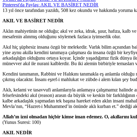
Pinterest'da Paylaş: AKIL VE BASİRET NEDİR
13 yıl önce tarafından yazıldı, 508 kez okundu ve hakkında
yoruma ka
AKIL VE BASİRET NEDİR
Aklın mahiyetinin ne olduğu; akıl ve zeka, idrak, şuur, hafıza, kalb ve
mesafenin alınmış olduğunu söylemek fazlaca iyimserlik olur.
Akıl hiç şüphesiz insana özgü bir melekedir. Varlık bilim açısından ba
yine aynu akılla kendini tanımaya çalışması da insana özğü bir keyfiyett
arkadaşlığın olduğunu ortaya koyar. İçinde yaşadığımız fizik dünya il
münevver akıl ile nurani kalblerdir. Bu iki alemin birbiriyle temasları
Kendini tanımanın, Rabbini ve Halıkını tanımakla eş anlamla olduğu no
çıkmış olacaktır. İnsanı eşref-i mahlukat ve zübde-i alem kılan şey bud
Aklı, kelami ve tasavvufi anlamlarıyla anlamaya çalışmamız halinde a
felsefesindeki akıl (reason) arasın da büyük ve keskin bir farklılığının
kalbe arkadaşlık yapmadan tek başına hareket eden aklın insani mahal
Mevla’nın, “Hazret-i Muhammed’in önünde aklı kurban et.” dediği ak
Allah’ın izni olmadan hiçbir kimse iman edemez. O, akıllarını ku
(Yunus Suresi: 100)
AKIL NEDİR