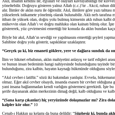
Akıl, insanın kendisi İle, eşyaları ve olayları kavrayabildiğİ bir kuvved
yöneltebilir. Doğruyu gösteren yalnız Allah (c.c.)’tır . Akcıl, ruhun di
alır. İlimler de aklın nuru ile öğrenilir. Akıl, ilimIere göre yazı tahta
yükselerek istikamete yönelmiş olarak bulunabilir. Aklı nefs tarafına 
itibarı ile yüksek olan, doğru yolu bulmuş kimsenin aklı ruhun kalbi d
mükevvin olan Allah’ı ve doğru mahluku olan kainatı bilmiş olur. İşte
göstererek, yüz çevirmesini emrettiği bir konuda da aklın bundan kaçı
Böyle bir akıl, Allah’ın sevdiği ve yapılmasını emrettiği şeyleri yapm
Sahibine doğru yolu gösterir, sapıklıktar uzaklaştırır.
“Gerçek şu ki, biz emaneti göklere, yere ve dağlara sunduk da o
İlim ve hikmet erbabının, aklın mahiyetini anlayış ve tarif edişleri arası
ve bunun insan bedeninin hangi nahiyesinde bulunduğunu tayinde birbir
bulunduğunu, zira kalbin, hayatın kaynağı hükmünde olduğunu söylem
“Akıl cevher-i latiftir.” sözü iki bakımdan yanlıştır. Evvela, hükemanın “
olmaz. Eğer akıl cevher olsaydı, insanda esasen bir cevher olduğuna g
yani insana bağlanmadan kendi varlığını göstermesi gerekirdi. İşte bu i
şerife dayanarak aklın merkezinin dimağ değil, kalb olduğunu ve kalbte
“(Sana karşı çıkanlar) hiç yeryüzünde dolaşmazlar mı? Zira dolaşs
kalpler kör olur.”
10
Cenab-ı Hakkın şu kelamı da buna delildir: “
Şüphesiz ki, bunda aklı