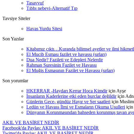
Tasavvuf
Tıbbı nebevi-Alternatif Tıp
Tavsiye Siteler
Havas Yurdu Sitesi
Son Yazılar
Kitabımız çıktı…Kuranda bilimsel ayetler ve ilmi hikmet
El Mucib Esması fazilet ve havassı (sırları)
Dua Nedir? Fazileti ve Edepleri Nelerdir
Rahman Suresinin Fazilet ve Havassı
El Muğis Esmasının Fazilet ve Havassı (sırları)
Son yorumlar
HKERRAR -Haydarı Kerrar Hoca Kimdir
için
Ayşe
İnsanların Kaderlerine etki eden burçlar değildir
için
Adn
Günlerin Gece- gündüz Hayır ve Şer saatleri
için
Muslim
Ledün ve Havass İlmi ve Esmaların Okuma Usulleri
içi
Dünyanın Korunmasından bahseden korunmuş tavan ayetle
AKIL VE BASİRET NEDİR
Facebook'da Paylaş: AKIL VE BASİRET NEDİR
Twitter'da Paylaş: AKIL VE BASİRET NEDİR