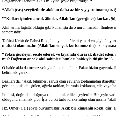
Peygamber Efendimiz (a.s.m.) yine şöyle buyurmuştur:
“Allah (c.c.) yeryüzünde akıldan daha az bir şey yaratmamıştır. Ş
*”Kulları içinden ancak âlimler, Allah’tan (gereğince) korkar. Şü
Akıl terimi lügatta olduğu gibi kullamşta da o nurun ismidir. İlimlere
semeresidir.
Tefsir-i Kebir de Fahr-i Razı, bu ayetin tefsirini yaparken şöyle buy
muttaki olanınızdır. (Allah’tan en çok korkanınız dır)
” 7 buyurara
“Yoksa geceleyin secde ederek ve kıyamda durarak ibadet eden, ah
mu? Doğrusu ancak akıl sahipleri bunları hakkıyla düşünür.”
8
O halde akla da mecaz yoluyla ilim denilebilir. Fakat bizim gayemiz l
belirtmek gerekir
Bazıları da, “Akıl, bilinmesi zaruri olan şeylerin toplamından ibarettir.
görülen, kulakla işitilen, ağızIa tadıIan, burunla koklanan, elle veya 
İkincisi, doğrudan doğruya ruhen idrak edilen şeylerdir. Bir şeyin va
olduğunu anlamak gibi. İşte bu iki türlü idrake sahip olan insana “akıll
Hz. Ömer (r. a.) şöyle buyurmuştur:
Akıl; bir kimsenin kökü, din; 