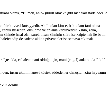
stılahi olarak, “Bilmek, anla- şuurlu olmak” gibi manaları ifade eder. 2
den bir kuvve-i kutsiyyedir. Akıllı olan kimse, baki olanı fani olana
den, çabuk hisseden, düşünme ve anlama kabiliyetidir. Zihin, zeka,
zihinde hasıl olan suret, insan zihninin sıfatı ise kalpte hak ile batılı
 Muhalefet edip de sadece aklına güvenenler ise semaya çık mak
ar. İşte akla, cehalete mani olduğu için, mani (engel) anlamında “akıl”
inden, insan aklını manevi köstek addedenler olmuştur. Zira hayvanın
ıllı denilir.”