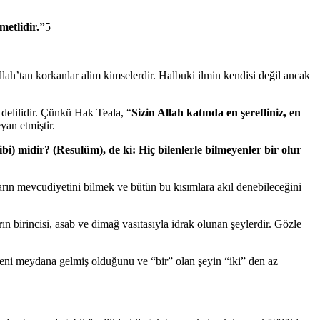
metlidir.”
5
llah’tan korkanlar alim kimselerdir. Halbuki ilmin kendisi değil ancak
 delilidir. Çünkü Hak Teala, “
Sizin Allah katında en şerefliniz, en
yan etmiştir.
i) midir? (Resulüm), de ki: Hiç bilenlerle bilmeyenler bir olur
ların mevcudiyetini bilmek ve bütün bu kısımlara akıl denebileceğini
arın birincisi, asab ve dimağ vasıtasıyla idrak olunan şeylerdir. Gözle
 yeni meydana gelmiş olduğunu ve “bir” olan şeyin “iki” den az