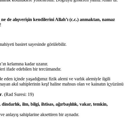
ne de alışverişin kendilerini Allah’ı (c.c.) anmaktan, namaz
2
hiyeti basiret sayesinde görülebilir.
h’ın kelamına kadar uzanır.
leri ifade edebilen bir tercümandır.
e eden içinde yaşadığımız fizik alemi ve varlık alemiyle ilgili
anmayan akıl sahiplerinin keşf haline mahsus olan ve kainatın içyüzünü
r
. (Rad Suresi: 19)
indarlık, ilm, bilgi, ihtisas, ağırbaşlılık, vakar, temkin,
e anlayış sahiplarine aksettiren bir aynadır.