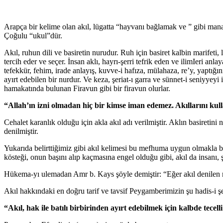
Arapça bir kelime olan akıl, lügatta “hayvanı bağlamak ve ” gibi manala
Çoğulu “ukul”dür.
Akıl, ruhun dili ve basiretin nurudur. Ruh için basiret kalbin marifeti, 
tercih eder ve seçer. İnsan aklı, hayrı-şerri tefrik eden ve ilimIeri an
tefekkür, fehim, irade anlayış, kuvve-i hafıza, mülahaza, re’y, yaptığını
ayırt edebilen bir nurdur. Ve keza, şeriat-ı garra ve sünnet-i seniyye
hamakatında bulunan Firavun gibi bir firavun olurlar.
“Allah’ın izni olmadan hiç bir kimse iman edemez. Akıllarını kull
Cehalet karanlık olduğu için akla akıl adı verilmiştir. Aklın basiretin
denilmiştir.
Yukarıda belirttiğimiz gibi akıl kelimesi bu mefhuma uygun olmakla 
kösteği, onun başını alıp kaçmasına engel olduğu gibi, akıl da insanı,
Hükema-yı ulemadan Amr b. Kays şöyle demiştir: “Eğer akıl denilen ma
Akıl hakkındaki en doğru tarif ve tavsif Peygamberimizin şu hadis-i şe
“Akıl, hak ile batılı birbirinden ayırt edebilmek için kalbde tecel