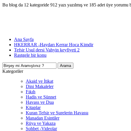
Bu blog da 12 kategoride 912 yazı yazılmış ve 185 adet üye yorumu 
Ana Sayfa
HKERRAR -Haydarı Kerrar Hoca Kimdir
Tefsir Usul dersi Vahyin keyfiyeti 2
Rastgele bir konu
Kategoriler
Akaid ve İtikat
Dini Makaleler
Fıkıh
Hadis ve Sünnet
Havass ve Dua
Kitaplar
Kuran Tefsir ve Surelerin Havassı
Manadan Esintiler
Rüya ve Yakaza
Sohbet -Videolar