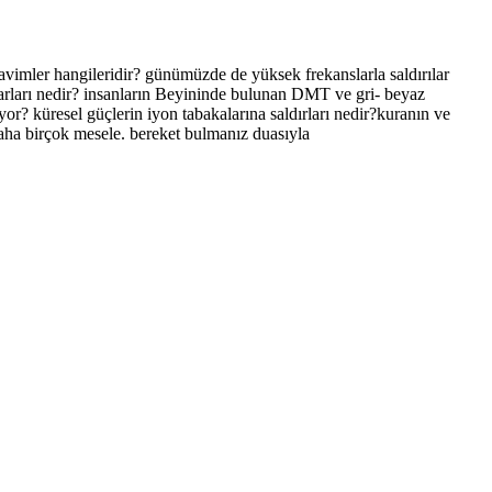
avimler hangileridir? günümüzde de yüksek frekanslarla saldırılar
zararları nedir? insanların Beyininde bulunan DMT ve gri- beyaz
or? küresel güçlerin iyon tabakalarına saldırları nedir?kuranın ve
? daha birçok mesele. bereket bulmanız duasıyla