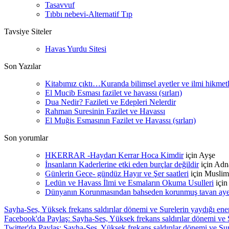
Tasavvuf
Tıbbı nebevi-Alternatif Tıp
Tavsiye Siteler
Havas Yurdu Sitesi
Son Yazılar
Kitabımız çıktı…Kuranda bilimsel ayetler ve ilmi hikmet
El Mucib Esması fazilet ve havassı (sırları)
Dua Nedir? Fazileti ve Edepleri Nelerdir
Rahman Suresinin Fazilet ve Havassı
El Muğis Esmasının Fazilet ve Havassı (sırları)
Son yorumlar
HKERRAR -Haydarı Kerrar Hoca Kimdir
için
Ayşe
İnsanların Kaderlerine etki eden burçlar değildir
için
Adn
Günlerin Gece- gündüz Hayır ve Şer saatleri
için
Muslim
Ledün ve Havass İlmi ve Esmaların Okuma Usulleri
içi
Dünyanın Korunmasından bahseden korunmuş tavan ayetle
Sayha-Ses, Yüksek frekans saldırılar dönemi ve Surelerin yaydığı ener
Facebook'da Paylaş: Sayha-Ses, Yüksek frekans saldırılar dönemi ve S
Twitter'da Paylaş: Sayha-Ses, Yüksek frekans saldırılar dönemi ve Sure