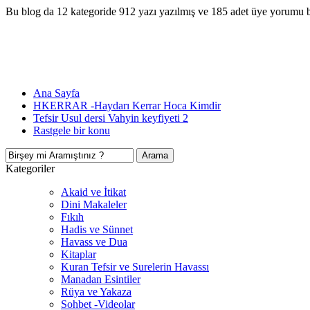
Bu blog da 12 kategoride 912 yazı yazılmış ve 185 adet üye yorumu 
Ana Sayfa
HKERRAR -Haydarı Kerrar Hoca Kimdir
Tefsir Usul dersi Vahyin keyfiyeti 2
Rastgele bir konu
Kategoriler
Akaid ve İtikat
Dini Makaleler
Fıkıh
Hadis ve Sünnet
Havass ve Dua
Kitaplar
Kuran Tefsir ve Surelerin Havassı
Manadan Esintiler
Rüya ve Yakaza
Sohbet -Videolar