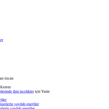
ler
an özcan
n
Kerem
rinde ilmi incelikler
için
Yasin
jiler
urelerin yaydığı enerjiler
lerin yaydığı enerjiler