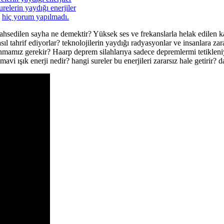
relerin yaydığı enerjiler
a
hiç yorum yapılmadı.
ahsedilen sayha ne demektir? Yüksek ses ve frekanslarla helak edilen k
nasıl tahrif ediyorlar? teknolojilerin yaydığı radyasyonlar ve insanlara 
unmamız gerekir? Haarp deprem silahlarıya sadece depremlermi tetikleniy
n mavi ışık enerji nedir? hangi sureler bu enerjileri zararsız hale getirir