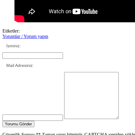
Etiketler:
Yorumlar / Yorum yapın
İsminiz:
Mail Adresiniz:
Güvenlik Sorusu
**
Zaman sınırı bitmiştir. CAPTCHA yeniden yükle