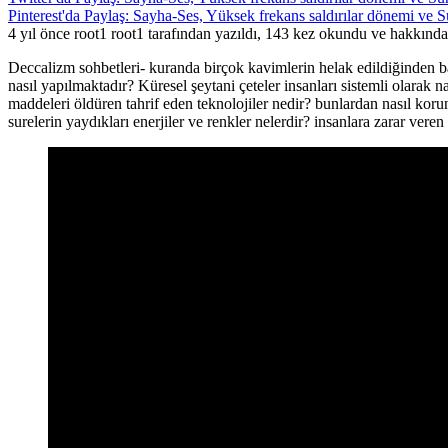
Pinterest'da Paylaş: Sayha-Ses, Yüksek frekans saldırılar dönemi ve Su
4 yıl önce root1 root1 tarafından yazıldı, 143 kez okundu ve hakkınd
Deccalizm sohbetleri- kuranda birçok kavimlerin helak edildiğinden b
nasıl yapılmaktadır? Küresel şeytani çeteler insanları sistemli olarak 
maddeleri öldüren tahrif eden teknolojiler nedir? bunlardan nasıl kor
surelerin yaydıkları enerjiler ve renkler nelerdir? insanlara zarar vere