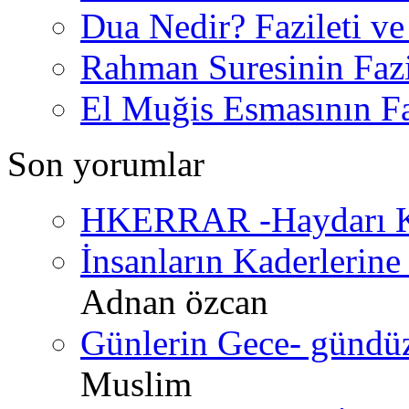
Dua Nedir? Fazileti ve
Rahman Suresinin Fazi
El Muğis Esmasının Faz
Son yorumlar
HKERRAR -Haydarı Ke
İnsanların Kaderlerine 
Adnan özcan
Günlerin Gece- gündüz 
Muslim