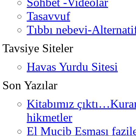
Sohbet -Videolar
Tasavvuf
Tıbbı nebevi-Alternati
Tavsiye Siteler
Havas Yurdu Sitesi
Son Yazılar
Kitabımız çıktı…Kurand
hikmetler
El Mucib Esması fazilet