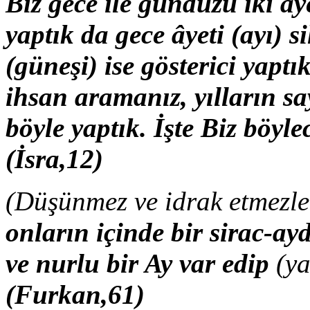
Biz gece ile gündüzü iki âye
yaptık da gece âyeti (ayı) 
(güneşi) ise gösterici yapt
ihsan aramanız, yılların sa
böyle yaptık. İşte Biz böy­le
(İsra,12)
(Düşünmez ve idrak etmezle
onların içinde bir sirac-ay
ve nurlu bir Ay var edip
(ya
(Furkan,61)