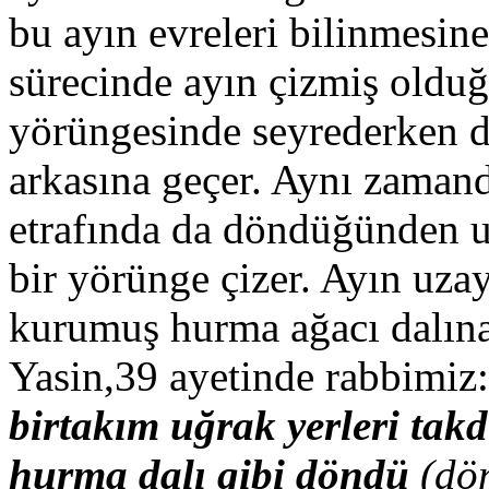
bu ayın evreleri bilinmesin
sürecinde ayın çizmiş oldu
yörüngesinde seyrederken 
arkasına geçer. Aynı zamand
etrafında da döndüğünden uz
bir yörünge çizer. Ayın uza
kurumuş hurma ağacı dalına
Yasin,39 ayetinde rabbimiz
birtakım uğrak yerleri takdi
hurma dalı gibi döndü
(dö