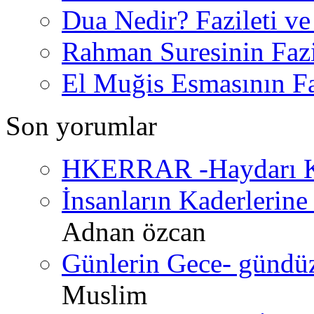
Dua Nedir? Fazileti ve
Rahman Suresinin Fazi
El Muğis Esmasının Faz
Son yorumlar
HKERRAR -Haydarı Ke
İnsanların Kaderlerine 
Adnan özcan
Günlerin Gece- gündüz 
Muslim