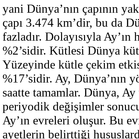
yani Dünya’nın çapının yakl
çapı 3.474 km’dir, bu da Dü
fazladır. Dolayısıyla Ay’ı
%2’sidir. Kütlesi Dünya küt
Yüzeyinde kütle çekim etkis
%17’sidir. Ay, Dünya’nın y
saatte tamamlar. Dünya, Ay
periyodik değişimler sonuc
Ay’ın evreleri oluşur. Bu e
ayetlerin belirttiği hususla