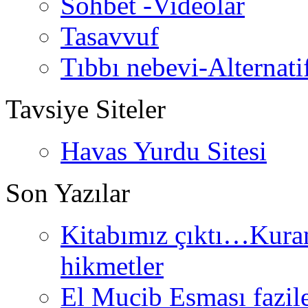
Sohbet -Videolar
Tasavvuf
Tıbbı nebevi-Alternati
Tavsiye Siteler
Havas Yurdu Sitesi
Son Yazılar
Kitabımız çıktı…Kurand
hikmetler
El Mucib Esması fazilet