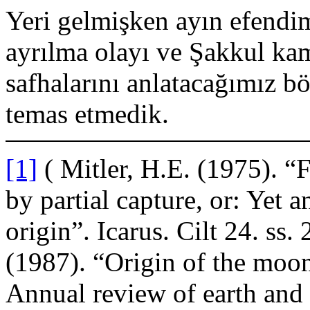
Yeri gelmişken ayın efendim
ayrılma olayı ve Şakkul kam
safhalarını anlatacağımız 
temas etmedik.
[1]
( Mitler, H.E. (1975). 
by partial capture, or: Yet a
origin”. Icarus. Cilt 24. ss
(1987). “Origin of the moon
Annual review of earth and p