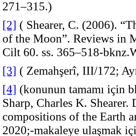
271–315.)
[2]
( Shearer, C. (2006). “
of the Moon”. Reviews in 
Cilt 60. ss. 365–518-bknz.
[3]
( Zemahşerî, III/172; Ay
[4]
(konunun tamamı için bk
Sharp, Charles K. Shearer. 
compositions of the Earth 
2020;-makaleye ulaşmak iç