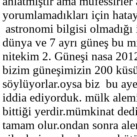
anlatmıştır ama müfessirler 
yorumlamadıkları için hata
astronomi bilgisi olmadığı 
dünya ve 7 ayrı güneş bu mil
nitekim 2. Güneşi nasa 2012
bizim güneşimizin 200 küs
söylüyorlar.oysa biz bu aye
iddia ediyorduk. mülk alemin
bittiği yerdir.mümkinat ded
tamam olur.ondan sonra ale