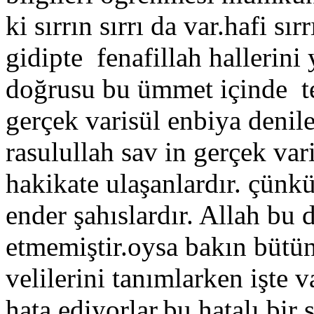
ki sırrın sırrı da var.hafi sı
gidipte fenafillah hallerini
doğrusu bu ümmet içinde tek
gerçek varisül enbiya denil
rasulullah sav in gerçek var
hakikate ulaşanlardır. çünk
ender şahıslardır. Allah bu 
etmemiştir.oysa bakın bütün
velilerini tanımlarken işte v
hata ediyorlar.bu hatalı bir 