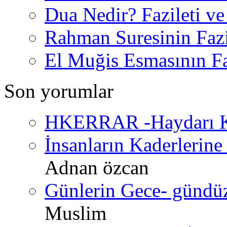
Dua Nedir? Fazileti ve
Rahman Suresinin Fazi
El Muğis Esmasının Faz
Son yorumlar
HKERRAR -Haydarı Ke
İnsanların Kaderlerine 
Adnan özcan
Günlerin Gece- gündüz 
Muslim