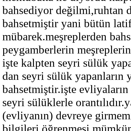
bahsediyor değilmi,ruhtan d
bahsetmiştir yani bütün latif
mübarek.meşreplerden bahset
peygamberlerin meşrepleri
işte kalpten seyri sülük yapa
dan seyri sülük yapanların y
bahsetmiştir.işte evliyaların
seyri sülüklerle orantılıdır.y
(evliyanın) devreye girmemiş
bilgileri öğrenmesi mümkün d