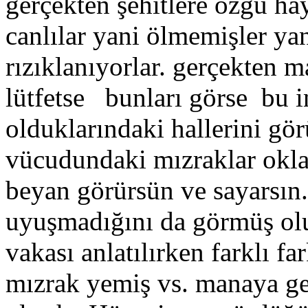
gerçekten şehitlere özgü ha
canlılar yani ölmemişler yani
rızıklanıyorlar. gerçekten m
lütfetse bunları görse bu i
olduklarındaki hallerini gö
vücudundaki mızraklar oklar
beyan görürsün ve sayarsın. 
uyuşmadığını da görmüş olu
vakası anlatılırken farklı fa
mızrak yemiş vs. manaya ger