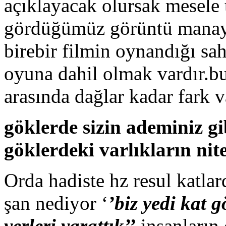
açıklayacak olursak mesele
gördüğümüz görüntü manaya
birebir filmin oynandığı sah
oyuna dahil olmak vardır.b
arasında dağlar kadar fark v
göklerde sizin ademiniz gi
göklerdeki varlıkların nit
Orda hadiste hz resul katla
şan nediyor ‘
’biz yedi kat g
yerleri yarattık’’
.insanların