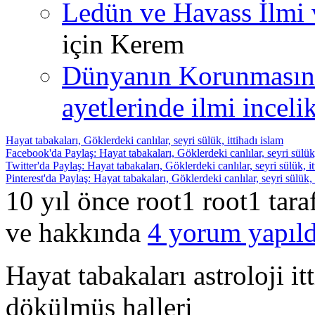
Ledün ve Havass İlmi 
için
Kerem
Dünyanın Korunmasın
ayetlerinde ilmi incelik
Hayat tabakaları, Göklerdeki canlılar, seyri sülük, ittihadı islam
Facebook'da Paylaş: Hayat tabakaları, Göklerdeki canlılar, seyri sülük,
Twitter'da Paylaş: Hayat tabakaları, Göklerdeki canlılar, seyri sülük, it
Pinterest'da Paylaş: Hayat tabakaları, Göklerdeki canlılar, seyri sülük, 
10 yıl önce root1 root1 tar
ve hakkında
4 yorum yapıld
Hayat tabakaları astroloji i
dökülmüş halleri