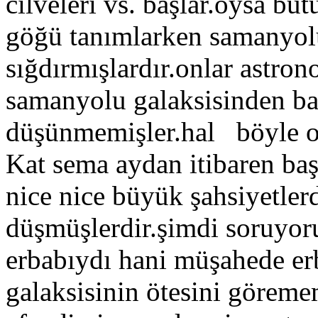
cilveleri vs. başlar.oysa bü
göğü tanımlarken samanyolu
sığdırmışlardır.onlar astron
samanyolu galaksisinden baş
düşünmemişler.hal böyle ol
Kat sema aydan itibaren baş
nice nice büyük şahsiyetlerd
düşmüşlerdir.şimdi soruyoru
erbabıydı hani müşahede er
galaksisinin ötesini görem