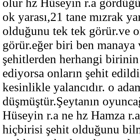
olur hz Hüseyin r.a gördü
ok yarası,21 tane mızrak yar
olduğunu tek tek görür.ve o
görür.eğer biri ben manaya 
şehitlerden herhangi birini
ediyorsa onların şehit edild
kesinlikle yalancıdır. o ad
düşmüştür.Şeytanın oyuncağ
Hüseyin r.a ne hz Hamza r.a
hiçbirisi şehit olduğunu bi