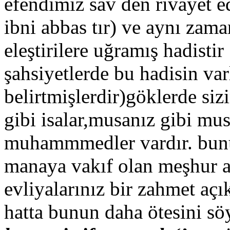
efendimiz sav den rivayet e
ibni abbas tır) ve aynı zam
eleştirilere uğramış hadistir
şahsiyetlerde bu hadisin varl
belirtmişlerdir)göklerde siz
gibi isalar,musanız gibi m
muhammmedler vardır. bunu
manaya vakıf olan meşhur a
evliyalarınız bir zahmet aç
hatta bunun daha ötesini s