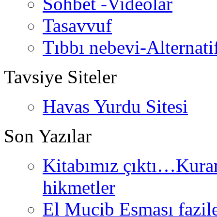
Sohbet -Videolar
Tasavvuf
Tıbbı nebevi-Alternati
Tavsiye Siteler
Havas Yurdu Sitesi
Son Yazılar
Kitabımız çıktı…Kurand
hikmetler
El Mucib Esması fazilet