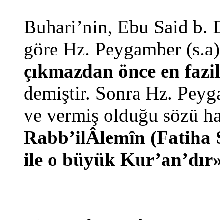
Buhari’nin, Ebu Said b. E
göre Hz. Peygamber (s.a
çıkmazdan önce en fazil
demiştir. Sonra Hz. Pey
ve vermiş olduğu sözü ha
Rabb’ilÂlemîn (Fatiha S
ile o büyük Kur’an’dır