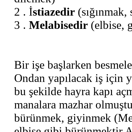
2 . İ
stiazedir
(sığınmak, 
3 .
Melabisedir
(elbise,
Bir işe başlarken besmele
Ondan yapılacak iş için 
bu şekilde hayra kapı aç
manalara mazhar olmuştu
bürünmek, giyinmek (Mel
elbise gibi bürünmektir.A