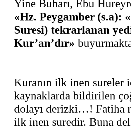
Yine Buharı, Ebu Hureyre
«Hz. Peygamber (s.a):
Suresi) tekrarlanan yed
Kur’an’dır»
buyurmakta
Kuranın ilk inen sureler i
kaynaklarda bildirilen ço
dolayı derizki…! Fatiha 
ilk inen suredir. Buna deli