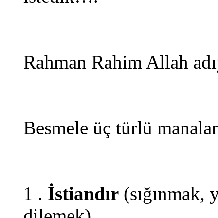
Rahman Rahim Allah adıyl
Besmele üç türlü manaland
1 .
İstiandır
(sığınmak, y
dilemek)