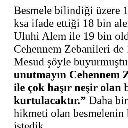
Besmele bilindiği üzere 
ksa ifade ettiği 18 bin a
Uluhi Alem ile 19 bin ol
Cehennem Zebanileri de 
Mesud şöyle buyurmuşt
unutmayın Cehennem Ze
ile çok haşır neşir olan
kurtulacaktır.”
Daha bin
hikmeti olan besmelenin 
istedik….