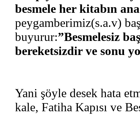
besmele her kitabın ana
peygamberimiz(s.a.v) başk
buyurur:
”Besmelesiz baş
bereketsizdir ve sonu y
Yani şöyle desek hata etm
kale, Fatiha Kapısı ve B