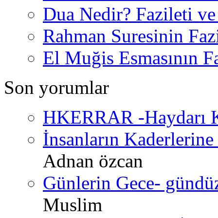
Dua Nedir? Fazileti ve
Rahman Suresinin Fazi
El Muğis Esmasının Faz
Son yorumlar
HKERRAR -Haydarı Ke
İnsanların Kaderlerine 
Adnan özcan
Günlerin Gece- gündüz 
Muslim