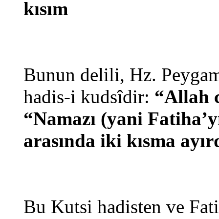
kısım
Bunun delili, Hz. Peygam
hadis-i kudsîdir:
“Allah 
“Namazı (yani Fatiha’y
arasında iki kısma ayı
Bu Kutsi hadisten ve Fat