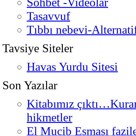
Sohbet -Videolar
Tasavvuf
Tıbbı nebevi-Alternati
Tavsiye Siteler
Havas Yurdu Sitesi
Son Yazılar
Kitabımız çıktı…Kurand
hikmetler
El Mucib Esması fazilet