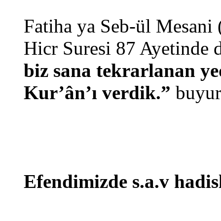
Fatiha ya Seb-ül Mesani 
Hicr Suresi 87 Ayetinde d
biz sana tekrarlanan yed
Kur’ân’ı verdik.”
buyur
Efendimizde s.a.v hadis