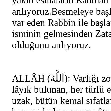
yakın esmaların Rahman
anlıyoruz.Besmeleye baş
var eden Rabbin ile başla
isminin gelmesinden Zata
olduğunu anlıyoruz.
ALLÂH (اَللَّهُ
): Varlığı 
lâyık bulunan, her türlü 
uzak, bütün kemal sıfatla