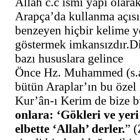
Allah c.c ismi yapı olara
Arapça’da kullanma açısı
benzeyen hiçbir kelime y
göstermek imkansızdır.Di
bazı hususlara gelince
Önce Hz. Muhammed (s.a.
bütün Araplar’ın bu özel 
Kur’ân-ı Kerim de bize b
onlara: ‘Gökleri ve yeri
elbette ‘Allah’ derler.
” 