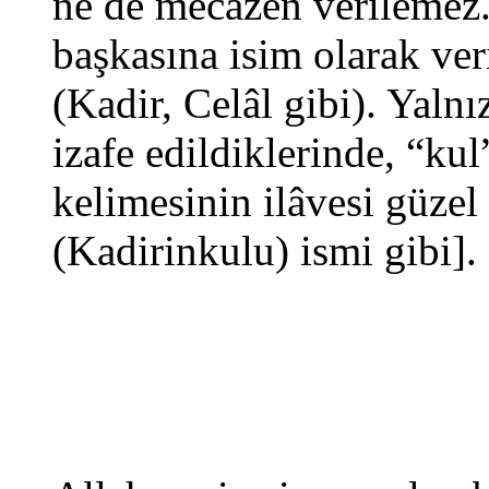
ne de mecazen verilemez. 
başkasına isim olarak ve
(Kadir, Celâl gibi). Yalnı
izafe edildiklerinde, “ku
kelimesinin ilâvesi güzel
(Kadirinkulu) ismi gibi].