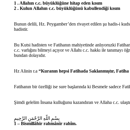
1 . Allahın c.c. büyüklüğüne hitap eden kısım
2 . Kulun Allahın c.c. büyüklüğünü kabullendiği kısım
Bunun delili, Hz. Peygamber’den rivayet edilen şu hadis-i kuds
hadistir.
Bu Kutsi hadisten ve Fatihanın mahiyetinde anlıyoruzki Fatihan
c.c. varlığını bilmeyi açıyor ve Allahı c.c. hakkı ile tanımayı ö
bundan dolayıdır.
Hz Alinin r.a
“Kuranın hepsi Fatihada Saklanmıştır, Fatiha i
Fatihanın bir özelliği ise sure başlarında ki Besmele sadece Fati
Şimdi gelelim İnsana kulluğunu kazandıran ve Allaha c.c. ulaş
بِسْمِ اللّهِ الرَّحْمَنِ الرَّحِيمِ
1 – Bismillâhir rahmânir rahîm.