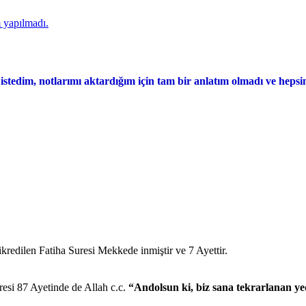
 yapılmadı.
stedim, notlarımı aktardığım için tam bir anlatım olmadı ve hepsin
ikredilen Fatiha Suresi Mekkede inmiştir ve 7 Ayettir.
resi 87 Ayetinde de Allah c.c.
“Andolsun ki, biz sana tekrarlanan yed