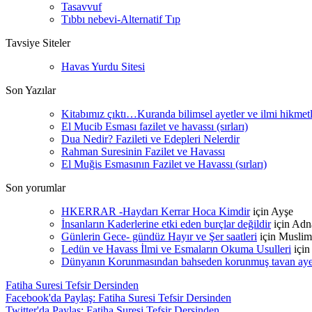
Tasavvuf
Tıbbı nebevi-Alternatif Tıp
Tavsiye Siteler
Havas Yurdu Sitesi
Son Yazılar
Kitabımız çıktı…Kuranda bilimsel ayetler ve ilmi hikmet
El Mucib Esması fazilet ve havassı (sırları)
Dua Nedir? Fazileti ve Edepleri Nelerdir
Rahman Suresinin Fazilet ve Havassı
El Muğis Esmasının Fazilet ve Havassı (sırları)
Son yorumlar
HKERRAR -Haydarı Kerrar Hoca Kimdir
için
Ayşe
İnsanların Kaderlerine etki eden burçlar değildir
için
Adn
Günlerin Gece- gündüz Hayır ve Şer saatleri
için
Muslim
Ledün ve Havass İlmi ve Esmaların Okuma Usulleri
içi
Dünyanın Korunmasından bahseden korunmuş tavan ayetle
Fatiha Suresi Tefsir Dersinden
Facebook'da Paylaş: Fatiha Suresi Tefsir Dersinden
Twitter'da Paylaş: Fatiha Suresi Tefsir Dersinden