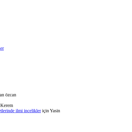
ler
an özcan
n
Kerem
rinde ilmi incelikler
için
Yasin