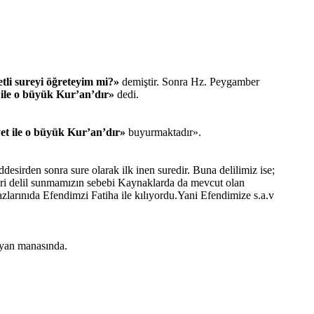
tli sureyi öğreteyim mi?»
demiştir. Sonra Hz. Peygamber
 ile o büyük Kur’an’dır»
dedi.
et ile o büyük Kur’an’dır»
buyurmaktadır».
desirden sonra sure olarak ilk inen suredir. Buna delilimiz ise;
eri delil sunmamızın sebebi Kaynaklarda da mevcut olan
arınıda Efendimzi Fatiha ile kılıyordu.Yani Efendimize s.a.v
ayan manasında.