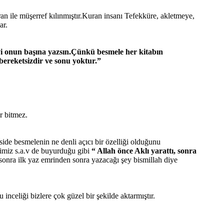
an ile müşerref kılınmıştır.Kuran insanı Tefekküre, akletmeye,
ar.
yi onun başına yazsın.Çünkü besmele her kitabın
bereketsizdir ve sonu yoktur.”
r bitmez.
side besmelenin ne denli açıcı bir özelliği olduğunu
dimiz s.a.v de buyurduğu gibi
“ Allah önce Aklı yarattı, sonra
sonra ilk yaz emrinden sonra yazacağı şey bismillah diye
nceliği bizlere çok güzel bir şekilde aktarmıştır.