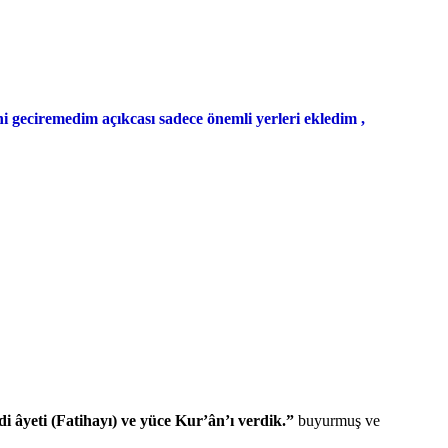
i geciremedim açıkcası sadece önemli yerleri ekledim ,
i âyeti (Fatihayı) ve yüce Kur’ân’ı verdik.”
buyurmuş ve