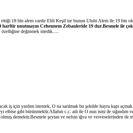
 ettiği 18 bin alem vardır Ehli Keşif ise bunun Uluhi Alem ile 19 bin 
9 harftir unutmayın Cehennem Zebanleride 19 dur.Besmele ile çok h
ç özelliğine değinmek istedik….
ılacak iş için yardım istemek, O na sarılmak bu şekilde hayra kapı açm
elbise gibi bürünmektir.Allahın c.c. adı ile O nun ismi ile sığındım v
r olmuş demektir.Besmele şeytan ve nefsin iğva ve vesveselerinden de in