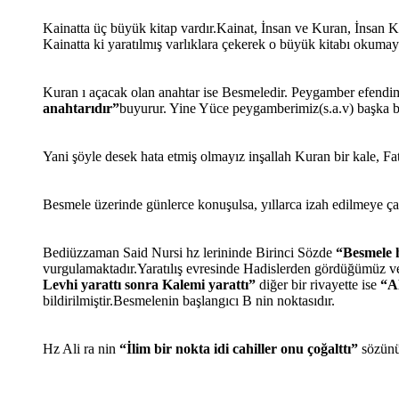
Kainatta üç büyük kitap vardır.Kainat, İnsan ve Kuran, İnsan Ka
Kainatta ki yaratılmış varlıklara çekerek o büyük kitabı okumay
Kuran ı açacak olan anahtar ise Besmeledir. Peygamber efendimiz
anahtarıdır”
buyurur. Yine Yüce peygamberimiz(s.a.v) başka bir
Yani şöyle desek hata etmiş olmayız inşallah Kuran bir kale, F
Besmele üzerinde günlerce konuşulsa, yıllarca izah edilmeye çalış
Bediüzzaman Said Nursi hz lerininde Birinci Sözde
“Besmele h
vurgulamaktadır.Yaratılış evresinde Hadislerden gördüğümüz ve 
Levhi yarattı sonra Kalemi yarattı”
diğer bir rivayette ise
“A
bildirilmiştir.Besmelenin başlangıcı B nin noktasıdır.
Hz Ali ra nin
“İlim bir nokta idi cahiller onu çoğalttı”
sözünün