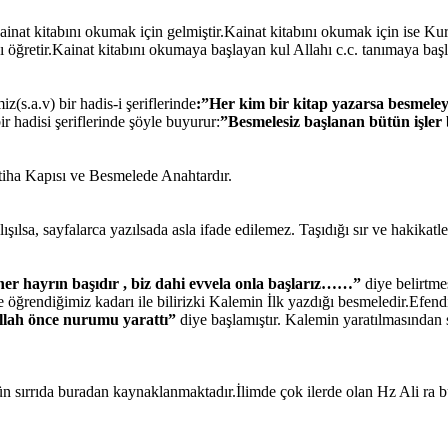
inat kitabını okumak için gelmiştir.Kainat kitabını okumak için ise Kur
ı öğretir.Kainat kitabını okumaya başlayan kul Allahı c.c. tanımaya başl
(s.a.v) bir hadis-i şeriflerinde
:”Her kim bir kitap yazarsa besmele
 hadisi şeriflerinde şöyle buyurur:
”Besmelesiz başlanan bütün işler 
atiha Kapısı ve Besmelede Anahtardır.
ılsa, sayfalarca yazılsada asla ifade edilemez. Taşıdığı sır ve hakikatle
er hayrın başıdır , biz dahi evvela onla başlarız……”
diye belirtme
öğrendiğimiz kadarı ile bilirizki Kalemin İlk yazdığı besmeledir.Efen
llah önce nurumu yarattı”
diye başlamıştır. Kalemin yaratılmasından 
 sırrıda buradan kaynaklanmaktadır.İlimde çok ilerde olan Hz Ali ra bu i