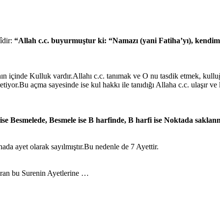
îdir:
“Allah c.c. buyurmuştur ki: “Namazı (yani Fatiha’yı), kendim
ın içinde Kulluk vardır.Allahı c.c. tanımak ve O nu tasdik etmek, kul
ğretiyor.Bu açma sayesinde ise kul hakkı ile tanıdığı Allaha c.c. ulaşır v
se Besmelede, Besmele ise B harfinde, B harfi ise Noktada saklanm
hada ayet olarak sayılmıştır.Bu nedenle de 7 Ayettir.
tıran bu Surenin Ayetlerine …