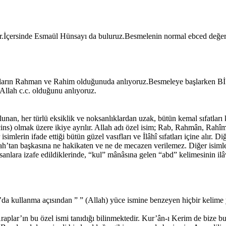
ldir.İçersinde Esmaül Hünsayı da buluruz.Besmelenin normal ebced değeri
esmaların Rahman ve Rahim olduğunuda anlıyoruz.Besmeleye başlarken B
Allah c.c. olduğunu anlıyoruz.
ulunan, her türlü eksiklik ve noksanlıklardan uzak, bütün kemal sıfatlar
cins) olmak üzere ikiye ayrılır. Allah adı özel isim; Rab, Rahmân, Rahîm g
simlerin ifade ettiği bütün güzel vasıfları ve İlâhî sıfatları içine alır. D
ah’tan başkasına ne hakikaten ve ne de mecazen verilemez. Diğer isimler
nsanlara izafe edildiklerinde, “kul” mânâsına gelen “abd” kelimesinin ilâ
da kullanma açısından ” ” (Allah) yüce ismine benzeyen hiçbir kelime 
plar’ın bu özel ismi tanıdığı bilinmektedir. Kur’ân-ı Kerim de bize bu