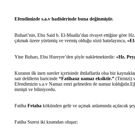
Efendimizde s.a.v hadislerinde buna değinmiştir.
Buhari’nin, Ebu Said b. El-Mualla’dan rivayet ettiğine göre H
çıkmak üzere yürümüş ve vermiş olduğu sözü hatırlayınca,
«El
Yine Buharı, Ebu Hureyre’den şöyle nakletmektedir:
«Hz. Pey
Kuranın ilk inen sureler içerisinde ihtilaflarda olsa biz kaynakl
sair delillerin haricinde
“Fatihasız namaz eksiktir.”
(Tirmizi) 
Efendimizin s.a.v Namaz emri gelmeden de namaz kıldığıdır.Eğe
inmişti ve biliniyordu.
Fatiha
Fetaha
kökünden gelir ve açmak anlamında açılacak şeyle
Fatiha Suresi iki kısımdan oluşur;