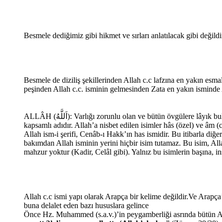
Besmele dediğimiz gibi hikmet ve sırları anlatılacak gibi deği
Besmele de diziliş şekillerinden Allah c.c lafzına en yakın 
peşinden Allah c.c. isminin gelmesinden Zata en yakın isminde 
ALLÂH (اَللَّهُ
): Varlığı zorunlu olan ve bütün övgülere lâyık b
kapsamlı adıdır. Allah’a nisbet edilen isimler hâs (özel) ve âm (
Allah ism-i şerifi, Cenâb-ı Hakk’ın has ismidir. Bu itibarla diğer i
bakımdan Allah isminin yerini hiçbir isim tutamaz. Bu isim, All
mahzur yoktur (Kadir, Celâl gibi). Yalnız bu isimlerin başına, i
Allah c.c ismi yapı olarak Arapça bir kelime değildir.
Ve Arapça’
buna delalet eden bazı hususlara gelince
Önce Hz. Muhammed (s.a.v.)’in peygamberliği asrında bütün Ara