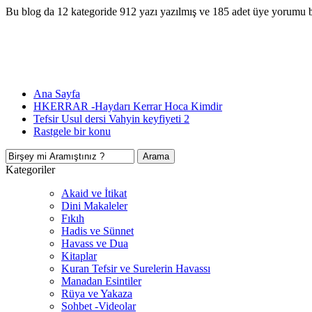
Bu blog da 12 kategoride 912 yazı yazılmış ve 185 adet üye yorumu 
Ana Sayfa
HKERRAR -Haydarı Kerrar Hoca Kimdir
Tefsir Usul dersi Vahyin keyfiyeti 2
Rastgele bir konu
Kategoriler
Akaid ve İtikat
Dini Makaleler
Fıkıh
Hadis ve Sünnet
Havass ve Dua
Kitaplar
Kuran Tefsir ve Surelerin Havassı
Manadan Esintiler
Rüya ve Yakaza
Sohbet -Videolar