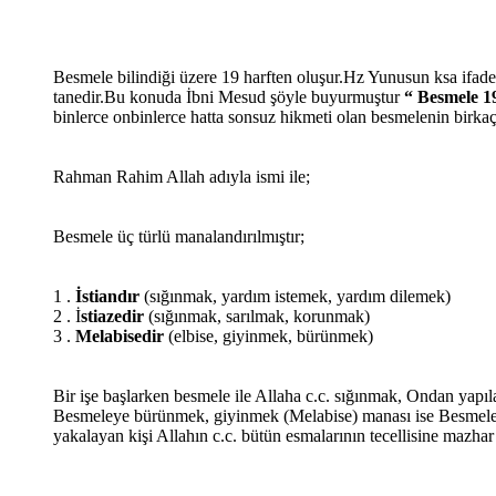
Besmele bilindiği üzere 19 harften oluşur.Hz Yunusun ksa ifade
tanedir.Bu konuda İbni Mesud şöyle buyurmuştur
“ Besmele 1
binlerce onbinlerce hatta sonsuz hikmeti olan besmelenin birka
Rahman Rahim Allah adıyla ismi ile;
Besmele üç türlü manalandırılmıştır;
1 .
İstiandır
(sığınmak, yardım istemek, yardım dilemek)
2 . İ
stiazedir
(sığınmak, sarılmak, korunmak)
3 .
Melabisedir
(elbise, giyinmek, bürünmek)
Bir işe başlarken besmele ile Allaha c.c. sığınmak, Ondan yap
Besmeleye bürünmek, giyinmek (Melabise) manası ise Besmeleyi 
yakalayan kişi Allahın c.c. bütün esmalarının tecellisine mazha