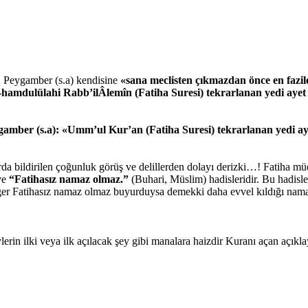
z. Peygamber (s.a) kendisine
«sana meclisten çıkmazdan önce en fazile
-hamdulülahi Rabb’ilÂlemîn (Fatiha Suresi) tekrarlanan yedi ayet
gamber (s.a): «Umm’ul Kur’an (Fatiha Suresi) tekrarlanan yedi ay
arda bildirilen çoğunluk görüş ve delillerden dolayı derizki…! Fatiha müd
ve
“Fatihasız namaz olmaz.”
(Buhari, Müslim) hadisleridir. Bu hadisl
r Fatihasız namaz olmaz buyurduysa demekki daha evvel kıldığı namazl
rin ilki veya ilk açılacak şey gibi manalara haizdir Kuranı açan açıkl