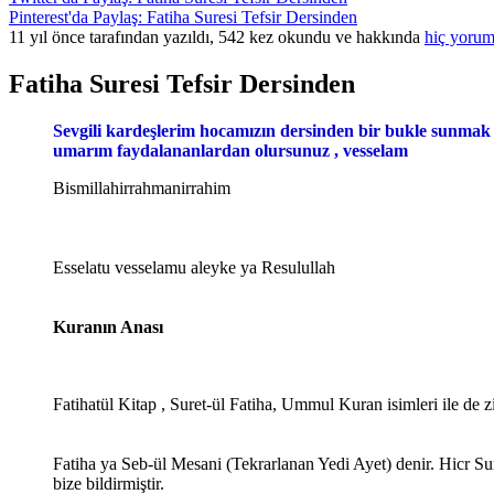
Pinterest'da Paylaş: Fatiha Suresi Tefsir Dersinden
11 yıl önce tarafından yazıldı, 542 kez okundu ve hakkında
hiç yorum
Fatiha Suresi Tefsir Dersinden
Sevgili kardeşlerim hocamızın dersinden bir bukle sunmak i
umarım faydalananlardan olursunuz , vesselam
Bismillahirrahmanirrahim
Esselatu vesselamu aleyke ya Resulullah
Kuranın Anası
Fatihatül Kitap , Suret-ül Fatiha, Ummul Kuran isimleri ile de z
Fatiha ya Seb-ül Mesani (Tekrarlanan Yedi Ayet) denir. Hicr Su
bize bildirmiştir.