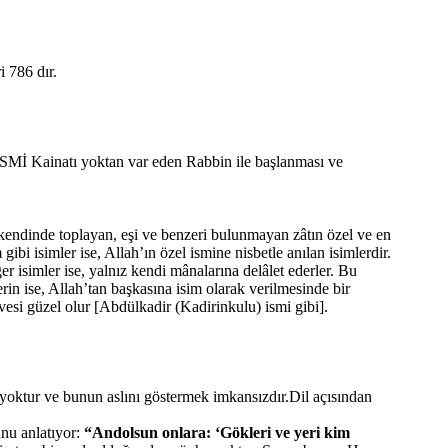
 786 dır.
İSMİ Kainatı yoktan var eden Rabbin ile başlanması ve
ı kendinde toplayan, eşi ve benzeri bulunmayan zâtın özel ve en
ibi isimler ise, Allah’ın özel ismine nisbetle anılan isimlerdir.
iğer isimler ise, yalnız kendi mânalarına delâlet ederler. Bu
in ise, Allah’tan başkasına isim olarak verilmesinde bir
vesi güzel olur [Abdülkadir (Kadirinkulu) ismi gibi].
yoktur ve bunun aslını göstermek imkansızdır.Dil açısından
nu anlatıyor:
“Andolsun onlara: ‘Gökleri ve yeri kim