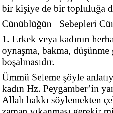
bir kişiye de bir topluluğa d
Cünüblüğün Sebepleri Cünü
1.
Erkek veya kadının herhan
oynaşma, bakma, düşünme g
boşalmasıdır.
Ümmü Seleme şöyle anlatıy
kadın Hz. Peygamber’in yan
Allah hakkı söyle­mekten ç
zaman yıkanması gerekir mi