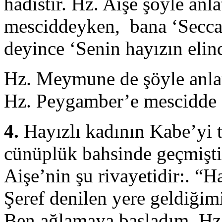
hadîstir. Hz. Aişe şöyle an
mesciddeyken, bana ‘Secca
deyince ‘Senin hayızın elin
Hz. Meymune de şöyle anlat
Hz. Peygamber’e mescidde 
4.
Hayızlı kadının Kabe’yi 
cünüplük bahsinde geçmişti.
Aişe’nin şu rivayetidir:. “
Şeref denilen yere geldiğim
Ben ağlamaya başladım, Hz