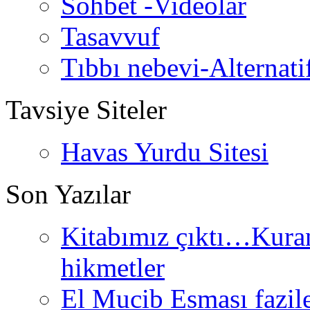
Sohbet -Videolar
Tasavvuf
Tıbbı nebevi-Alternati
Tavsiye Siteler
Havas Yurdu Sitesi
Son Yazılar
Kitabımız çıktı…Kurand
hikmetler
El Mucib Esması fazilet