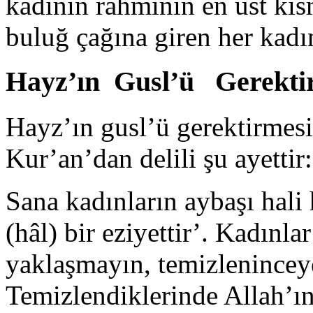
kadının rahmi­nin en üst kıs
buluğ çağına giren her kadı
Hayz’ın Gusl’ü Gerektird
Hayz’ın gusl’ü gerektirmesin
Kur’an’dan delili şu ayettir:
Sana kadınların aybaşı hali
(hâl) bir eziyettir’. Kadınl
yaklaşmayın, temizle­nincey
Temizlendiklerinde Allah’ın