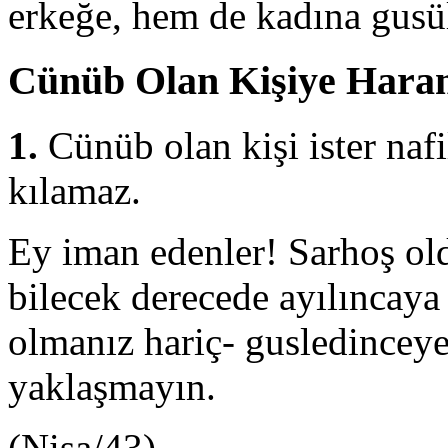
erkeğe, hem de kadına gusül
Cünüb Olan Kişiye Hara
1.
Cünüb olan kişi ister nafi
kılamaz.
Ey iman edenler! Sarhoş ol
bilecek derecede ayılıncaya
olmanız hariç- gusledincey
yaklaşmayın.
(Nisa/43)