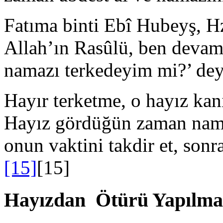
Fatıma binti Ebî Hubeyş, H
Allah’ın Rasûlü, ben devam
namazı terkedeyim mi?’ dey
Hayır terketme, o hayız kanı
Hayız gördüğün zaman namaz
onun vaktini takdir et, sonr
[15]
[15]
Hayızdan Ötürü Yapılma