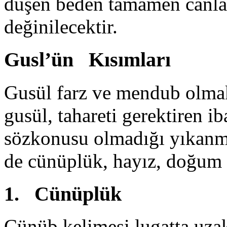
düşen beden tamamen canlan
değinilecektir.
Gusl’ün Kısımları
Gusül farz ve mendub olmak 
gusül, ta­hareti gerektiren 
sözkonusu olmadığı yıkanma
de cünüplük, hayız, doğum
1. Cünüplük
Cünüb kelimesi lugatta uzak