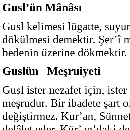
Gusl’ün Mânâsı
Gusl kelimesi lügatte, suyu
dökülmesi demektir. Şer’î mâ
bedenin üzerine dök­mektir.
Guslün Meşruiyeti
Gusl ister nezafet için, ist
meşrudur. Bir ibadete şart
değiştirmez. Kur’an, Sünne
delâlet eder. Kür’an’daki del