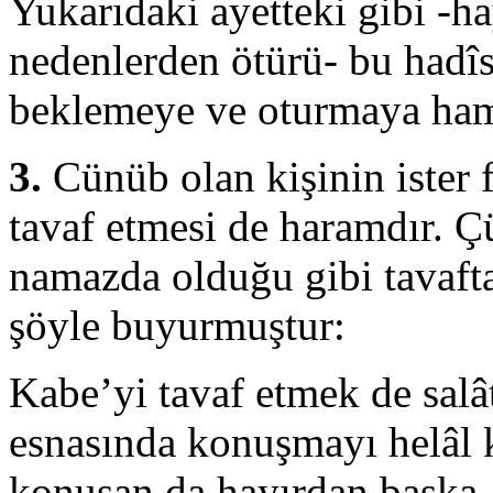
Yukarıdaki ayetteki gibi -
nedenlerden ötürü- bu hadî
beklemeye ve oturmaya hamle
3.
Cünüb olan kişinin ister f
tavaf etmesi de haramdır. Ç
namazda olduğu gibi tavafta
şöyle buyurmuştur:
Kabe’yi tavaf etmek de salât
esnasında konuş­mayı helâl k
konuşan da hayırdan başka 