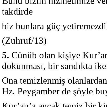
Bunu bizim hizmetimize vere
takdirde
biz bunlara güç yetiremezdi
(Zuhruf/13)
5.
Cünüb olan kişiye Kur’an’
dokun­ması, bir sandıkta ik
Ona temizlenmiş olanlardan
Hz. Peygamber de şöyle bu
Kur’an’a ancak temiz bir ki