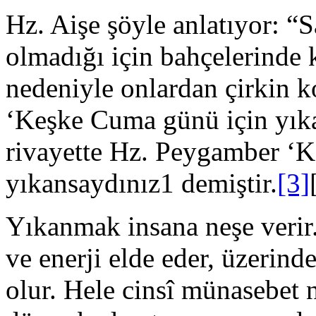
Hz. Aişe şöyle anlatıyor: “Sa
olmadığı için bahçelerinde ke
nedeniyle onlardan çir­kin 
‘Keşke Cuma günü için yıka
rivayette Hz. Peygamber ‘K
yıkansaydınız1 demiştir.
[3]
Yıkanmak insana neşe verir
ve enerji elde eder, üzerind
olur. Hele cinsî münase­bet 