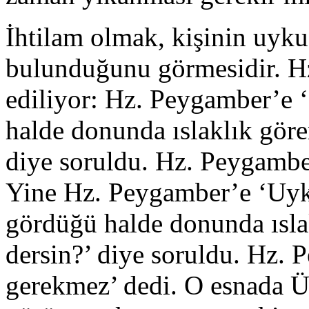
İhtilam olmak, kişinin uyku
bulunduğunu gör­mesidir. Hz
ediliyor: Hz. Peygamber’e 
halde donunda ıslaklık göre
diye soruldu. Hz. Peygamber
Yine Hz. Peygamber’e ‘Uyk
gördüğü halde do­nunda ısl
dersin?’ diye soruldu. Hz.
gerekmez’ dedi. O esnada