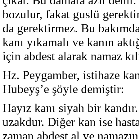
çıkar. Bu damara azil denir
bozulur, fakat guslü ge­rek
da gerektirmez. Bu bakımdan
kanı yıkamalı ve kanın aktı
için abdest alarak namaz kıl
Hz. Peygamber, istihaze kan
Hubeyş’e şöyle demiştir:
Hayız kanı siyah bir kandı
uzakdur. Diğer kan ise hasta
zaman abdest al ve namazın