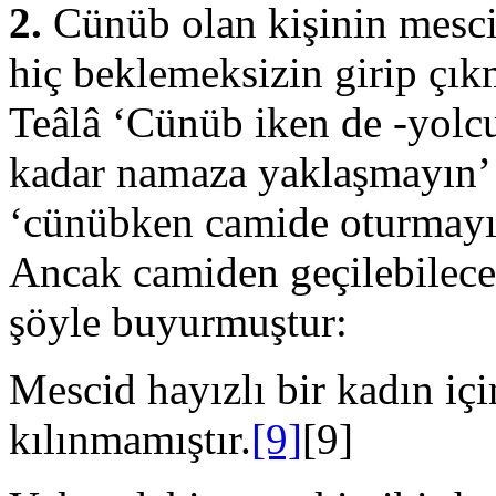
2.
Cünüb olan kişinin mesci
hiç bek­lemeksizin girip çık
Teâlâ ‘Cünüb iken de -yolc
kadar namaza yaklaşmayın’
‘cünübken camide oturmayın
Ancak camiden geçilebilece
şöyle buyurmuştur:
Mescid hayızlı bir kadın içi
kılınmamıştır.
[9]
[9]