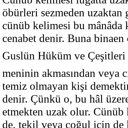
öbürleri sezme­den uzaktan 
cünüb kelimesi bu mânâda ku
cenabet denir. Buna binaen
Guslün Hüküm ve Çeşitleri
meninin akmasından veya ci
temiz olma­yan kişi demekt
denir. Çünkü o, bu hâl üze
etmekten uzak olur. Cünüb ke
de, tekil veya çoğul için de 