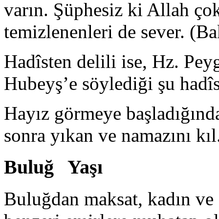
varın. Şüphesiz ki Allah ço
temizlenenleri de sever. (B
Hadîsten delili ise, Hz. Pe
Hubeyş’e söy­lediği şu hadîs
Hayız görmeye başladığında
sonra yıkan ve namazını kıl
Buluğ Yaşı
Buluğdan maksat, kadın ve 