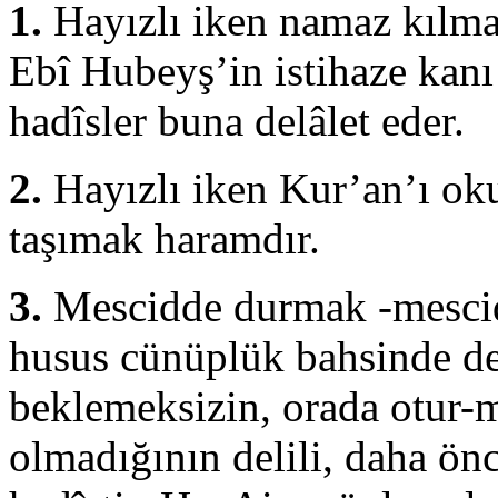
1.
Hayızlı iken namaz kılma
Ebî Hubeyş’in istihaze kanı
hadîsler buna delâlet eder.
2.
Hayızlı iken Kur’an’ı o
taşımak ha­ramdır.
3.
Mescidde durmak -mescid
husus cünüplük bahsinde de
beklemeksizin, orada otur-
olmadığının delili, daha önc