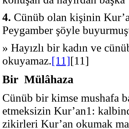
4.
Cünüb olan kişinin Kur’a
Peygamber şöyle buyurmuşt
» Hayızlı bir kadın ve cünü
okuyamaz.
[11]
[11]
Bir Mülâhaza
Cünüb bir kimse mushafa bak
etmeksizin Kur’an1: kalbind
zikirleri Kur’an okumak mak