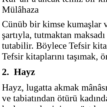
Mülâhaza
Cünüb bir kimse kumaşlar v
şartıyla, tut­maktan maksad
tutabilir. Böylece Tefsir kit
Tefsir kitaplarını taşımak, 
2. Hayz
Hayz, lugatta akmak mânâsına
ve ta­biatından ötürü kadın