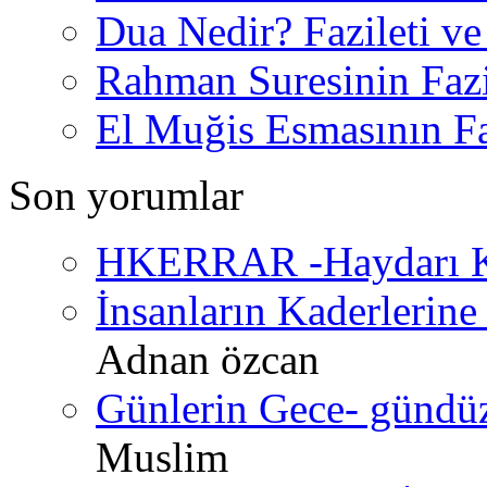
Dua Nedir? Fazileti ve
Rahman Suresinin Fazi
El Muğis Esmasının Faz
Son yorumlar
HKERRAR -Haydarı Ke
İnsanların Kaderlerine 
Adnan özcan
Günlerin Gece- gündüz 
Muslim