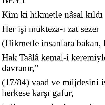
BEYT
Kim ki hikmetle nâsal kıldı
Her işi mukteza-ı zat sezer
(Hikmetle insanlara bakan, h
Hak Taâlâ kemal-i keremiyle
davranır,”
(17/84) vaad ve müjdesini i
herkese karşı gafur,