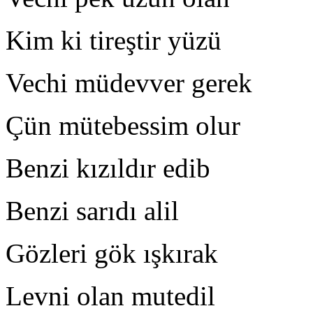
Kim ki tireştir yüzü T
Vechi müdevver gerek 
Çün mütebessim olur A
Benzi kızıldır edib E
Benzi sarıdı alil E
Gözleri gök ışkırak O
Levni olan mutedil H