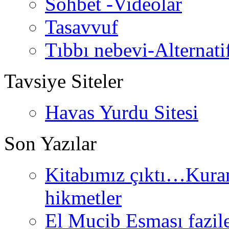
Sohbet -Videolar
Tasavvuf
Tıbbı nebevi-Alternati
Tavsiye Siteler
Havas Yurdu Sitesi
Son Yazılar
Kitabımız çıktı…Kurand
hikmetler
El Mucib Esması fazilet