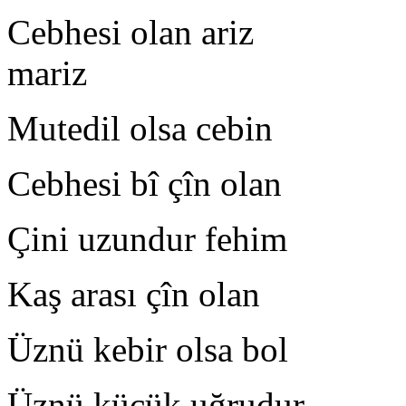
Cebhesi olan ariz
mariz
Mutedil olsa cebin S
Cebhesi bî çîn olan 
Çini uzundur fehim A
Kaş arası çîn olan G
Üznü kebir olsa bol Ca
Üznü küçük uğrudur E