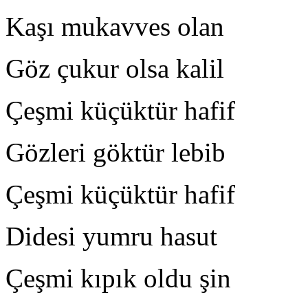
Kaşı mukavves olan Di
Göz çukur olsa kalil O
Çeşmi küçüktür hafif Ç
Gözleri göktür lebib L
Çeşmi küçüktür hafif 
Didesi yumru hasut E
Çeşmi kıpık oldu şin B