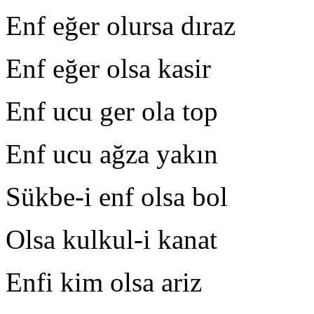
Enf eğer olursa dıraz 
Enf eğer olsa kasir H
Enf ucu ger ola top S
Enf ucu ağza yakın O
Sükbe-i enf olsa bol K
Olsa kulkul-i kanat C
Enfi kim olsa ariz Ş