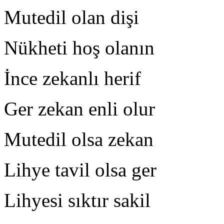
Mutedil olan dişi Sıd
Nükheti hoş olanın H
İnce zekanlı herif A
Ger zekan enli olur S
Mutedil olsa zekan A
Lihye tavil olsa ger 
Lihyesi sıktır sakil S