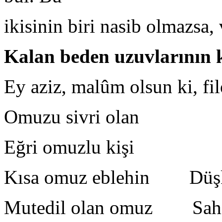
ikisinin biri nasib olmazsa, 
Kalan beden uzuvlarının kı
Ey aziz, malûm olsun ki, fil
Omuzu sivri olan Dü
Eğri omuzlu kişi Eğ
Kısa omuz eblehin Düşk
Mutedil olan omuz Sahib