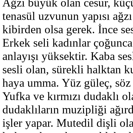
Ağzı büyük olan cesur, küç
tenasül uzvunun yapısı ağzı
kibirden olsa gerek. İnce se
Erkek seli kadınlar çoğunca 
anlayışı yüksektir. Kaba ses
sesli olan, sürekli halktan
haya umma. Yüz güleç, söz le
Yufka ve kırmızı dudaklı ola
dudaklıların muzipliği ağırd
işler yapar. Mutedil dişli o