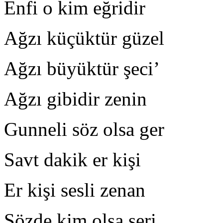
Enfi o kim eğridir H
Ağzı küçüktür güzel L
Ağzı büyüktür şeci’ E
Ağzı gibidir zenin H
Gunneli söz olsa ger 
Savt dakik er kişi Şe
Er kişi sesli zenan E
Sözde kim olsa seri F