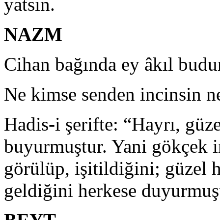
yatsın.
NAZM
Cihan bağında ey âkıl budur
Ne kimse senden incinsin ne
Hadis-i şerifte: “Hayrı, güz
buyurmuştur. Yani gökçek i
görülüp, işitildiğini; güzel
geldiğini herkese duyurmuş