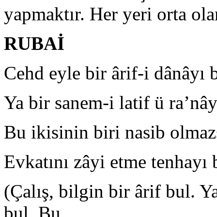
yapmaktır. Her yeri orta ola
RUBAİ
Cehd eyle bir ârif-i dânâyı 
Ya bir sanem-i latif ü ra’nây
Bu ikisinin biri nasib olmaz
Evkatını zâyi etme tenhayı 
(Çalış, bilgin bir ârif bul. Y
bul. Bu