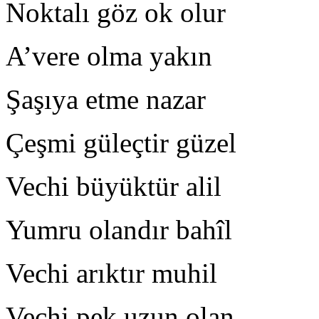
Noktalı göz ok olur D
A’vere olma yakın
Şaşıya etme nazar Ki
Çeşmi güleçtir güzel K
Vechi büyüktür alil K
Yumru olandır bahîl Y
Vechi arıktır muhil Et
Vechi pek uzun olan La