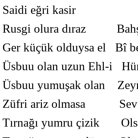
Saidi eğri kasir Ols
Rusgi olura dıraz Bahşiş
Ger küçük olduysa el Bî be
Üsbuu olan uzun Ehl-i Hü
Üsbuu yumuşak olan Zeyre
Züfri ariz olmasa Sev 
Tırnağı yumru çizik Olsa