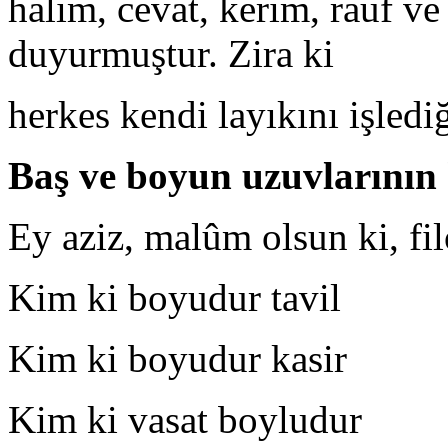
halim, cevat, kerim, rauf v
duyurmuştur. Zira ki
herkes kendi layıkını işledi
Baş ve boyun uzuvlarının k
Ey aziz, malûm olsun ki, fil
Kim ki boyudur tavil S
Kim ki boyudur kasir H
Kim ki vasat boyludur 