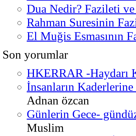
Dua Nedir? Fazileti ve
Rahman Suresinin Fazi
El Muğis Esmasının Faz
Son yorumlar
HKERRAR -Haydarı Ke
İnsanların Kaderlerine 
Adnan özcan
Günlerin Gece- gündüz 
Muslim