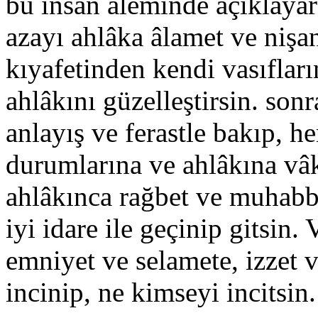
bu insan âleminde açıklayara
azayı ahlâka âlamet ve nişan
kıyafetinden kendi vasıflar
ahlâkını güzelleştirsin. sonr
anlayış ve ferastle bakıp, he
durumlarına ve ahlâkına vâk
ahlâkınca rağbet ve muhabb
iyi idare ile geçinip gitsin.
emniyet ve selamete, izzet 
incinip, ne kimseyi incitsi