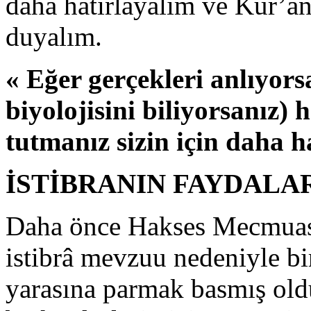
daha hatırlayalım ve Kur’an
duyalım.
« Eğer gerçekleri anlıyor
biyolojisini biliyorsanız)
tutmanız sizin için daha ha
İSTİBRANIN FAYDALA
Daha önce Hakses Mecmuası
istibrâ mevzuu nedeniyle b
yarasına parmak basmış oldu