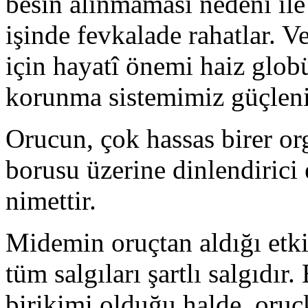
besin alınmaması nedeni ile
işinde fevkalade rahatlar. V
için hayatî önemi haiz globü
korunma sistemimiz güçleni
Orucun, çok hassas birer o
borusu üzerine dinlendirici 
nimettir.
Midemin oruçtan aldığı etk
tüm salgıları şartlı salgıdır.
birikimi olduğu halde, oruç