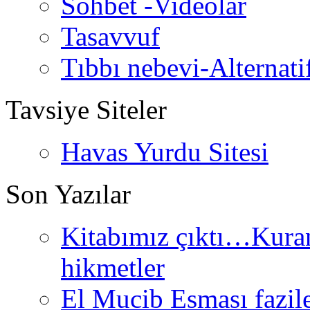
Sohbet -Videolar
Tasavvuf
Tıbbı nebevi-Alternati
Tavsiye Siteler
Havas Yurdu Sitesi
Son Yazılar
Kitabımız çıktı…Kurand
hikmetler
El Mucib Esması fazilet