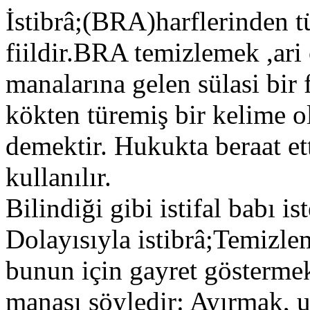
İstibrâ;(BRA)harflerinden tü
fiildir.BRA temizlemek ,ar
manalarına gelen sülasi bir 
kökten türemiş bir kelime o
demektir. Hukukta beraat ett
kullanılır.
Bilindiği gibi istifal babı is
Dolayısıyla istibrâ;Temizle
bunun için gayret göstermek 
manası şöyledir: Ayırmak, 