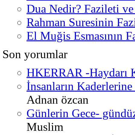
Dua Nedir? Fazileti ve
Rahman Suresinin Fazi
El Muğis Esmasının Faz
Son yorumlar
HKERRAR -Haydarı Ke
İnsanların Kaderlerine 
Adnan özcan
Günlerin Gece- gündüz 
Muslim