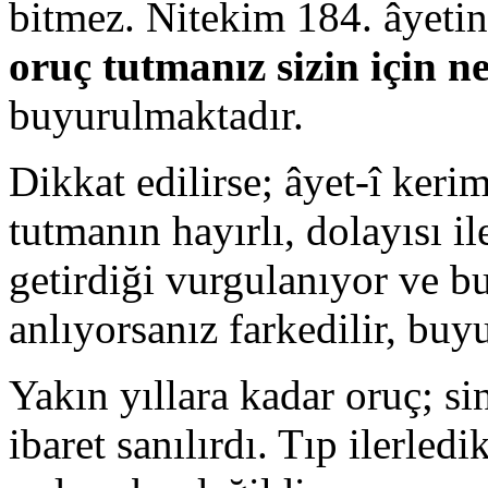
bitmez. Nitekim 184. âyeti
oruç tutmanız sizin için n
buyurulmaktadır.
Dikkat edilirse; âyet-î kerim
tutmanın hayırlı, dolayısı il
getirdiği vurgulanıyor ve b
anlıyorsanız farkedilir, buy
Yakın yıllara kadar oruç; s
ibaret sanılırdı. Tıp ilerled