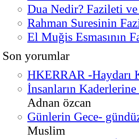
Dua Nedir? Fazileti ve
Rahman Suresinin Fazi
El Muğis Esmasının Faz
Son yorumlar
HKERRAR -Haydarı Ke
İnsanların Kaderlerine 
Adnan özcan
Günlerin Gece- gündüz 
Muslim