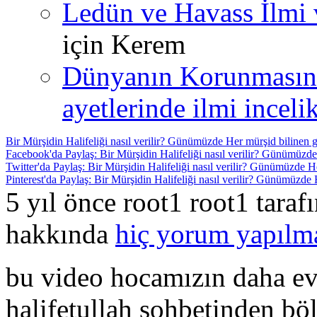
Ledün ve Havass İlmi 
için
Kerem
Dünyanın Korunmasın
ayetlerinde ilmi incelik
Bir Mürşidin Halifeliği nasıl verilir? Günümüzde Her mürşid bilinen 
Facebook'da Paylaş: Bir Mürşidin Halifeliği nasıl verilir? Günümüzde
Twitter'da Paylaş: Bir Mürşidin Halifeliği nasıl verilir? Günümüzde H
Pinterest'da Paylaş: Bir Mürşidin Halifeliği nasıl verilir? Günümüzde
5 yıl önce root1 root1 tara
hakkında
hiç yorum yapılm
bu video hocamızın daha ev
halifetullah sohbetinden böl