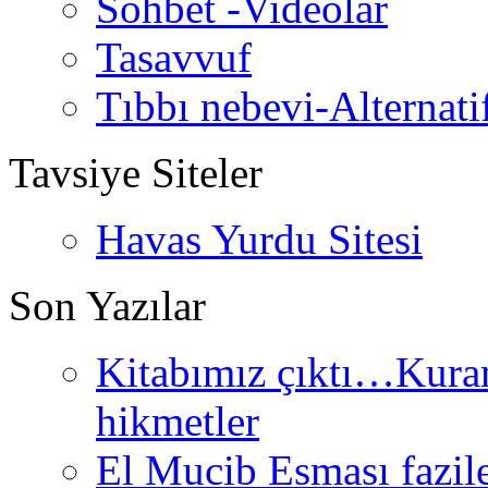
Sohbet -Videolar
Tasavvuf
Tıbbı nebevi-Alternati
Tavsiye Siteler
Havas Yurdu Sitesi
Son Yazılar
Kitabımız çıktı…Kurand
hikmetler
El Mucib Esması fazilet