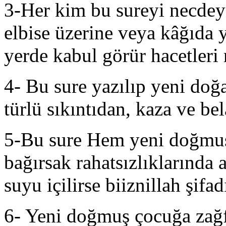
3-Her kim bu sureyi necdeyn
elbise üzerine veya kâğıda y
yerde kabul görür hacetleri 
4- Bu sure yazılıp yeni doğa
türlü sıkıntıdan, kaza ve b
5-Bu sure Hem yeni doğmu
bağırsak rahatsızlıklarında a
suyu içilirse biiznillah şifadı
6- Yeni doğmuş çocuğa zağfe