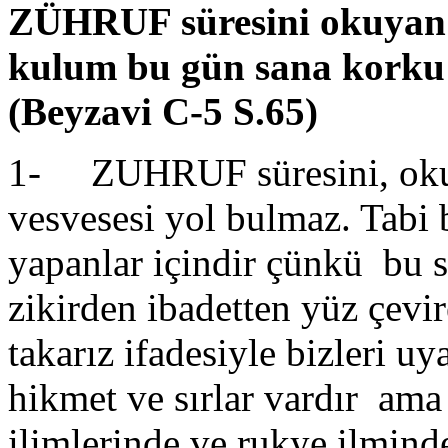
ZÜHRUF süresini okuyan 
kulum bu gün sana korku 
(Beyzavi C-5 S.65)
1- ZUHRUF süresini, okuy
vesvesesi yol bulmaz. Tabi b
yapanlar içindir çünkü bu s
zikirden ibadetten yüz çevi
takarız ifadesiyle bizleri uy
hikmet ve sırlar vardır am
ilimlerinde ve rukye ilminde