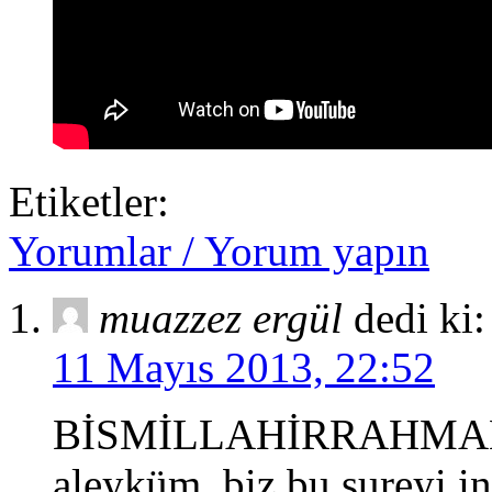
Etiketler:
Yorumlar / Yorum yapın
muazzez ergül
dedi ki:
11 Mayıs 2013, 22:52
BİSMİLLAHİRRAHMAN
aleyküm .biz bu sureyi in