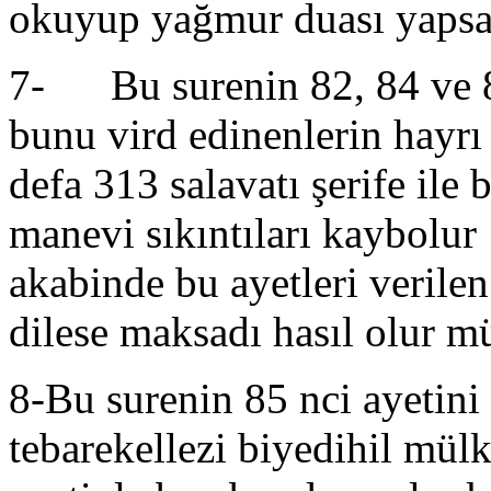
okuyup yağmur duası yapsa 
7- Bu surenin 82, 84 ve 85
bunu vird edinenlerin hayrı
defa 313 salavatı şerife il
manevi sıkıntıları kaybolur 
akabinde bu ayetleri verile
dilese maksadı hasıl olur mü
8-Bu surenin 85 nci ayetini 
tebarekellezi biyedihil mülk