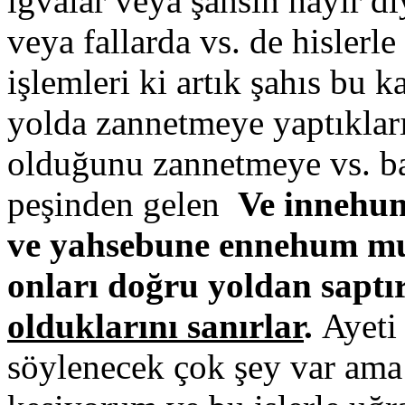
iğvalar veya şahsın hayır d
veya fallarda vs. de hislerl
işlemleri ki artık şahıs bu 
yolda zannetmeye yaptıkları
olduğunu zannetmeye vs. ba
peşinden gelen
Ve innehum
ve yahsebune ennehum mu
onları doğru yoldan saptır
olduklarını sanırlar
.
Ayeti
söylenecek çok şey var am