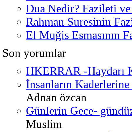
Dua Nedir? Fazileti ve
Rahman Suresinin Fazi
El Muğis Esmasının Faz
Son yorumlar
HKERRAR -Haydarı Ke
İnsanların Kaderlerine 
Adnan özcan
Günlerin Gece- gündüz 
Muslim