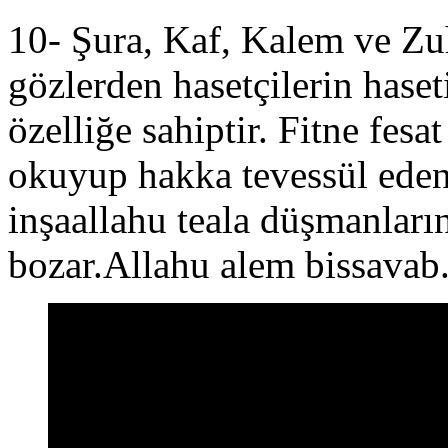
10- Şura, Kaf, Kalem ve Zuh
gözlerden hasetçilerin has
özelliğe sahiptir. Fitne fesa
okuyup hakka tevessül eden
inşaallahu teala düşmanların
bozar.Allahu alem bissavab