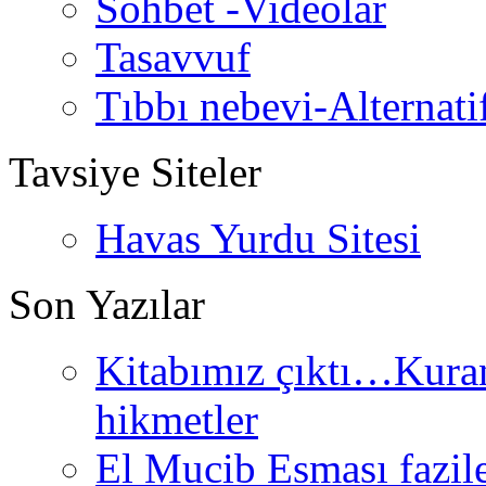
Sohbet -Videolar
Tasavvuf
Tıbbı nebevi-Alternati
Tavsiye Siteler
Havas Yurdu Sitesi
Son Yazılar
Kitabımız çıktı…Kurand
hikmetler
El Mucib Esması fazilet