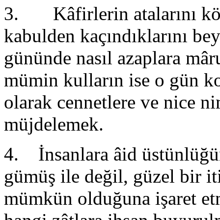
3. Kâfirlerin atalarını kör
kabulden kaçındıklarını be
gününde nasıl azaplara mâru
mümin kulların ise o gün k
olarak cennetlere ve nice ni
müjdelemek.
4. İnsanlara âid üstünlüğün
gümüş ile değil, güzel bir it
mümkün olduğuna işaret etm