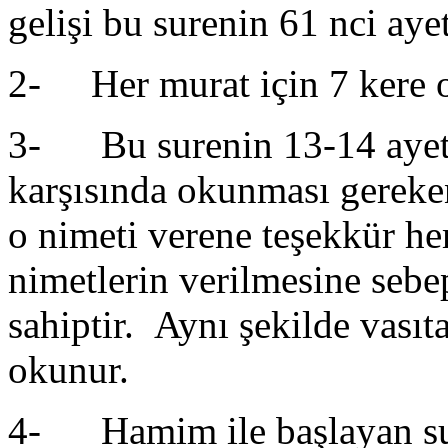
gelişi bu surenin 61 nci aye
2- Her murat için 7 kere o
3- Bu surenin 13-14 ayetle
karşısında okunması gereke
o nimeti verene teşekkür he
nimetlerin verilmesine sebept
sahiptir. Aynı şekilde vasıt
okunur.
4- Hamim ile başlayan su