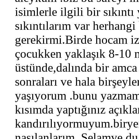
isimlerle ilgili bir sıkın
sıkıntılarım var herhangi
gerekirmi.Birde hocam iz
çocukken yaklaşık 8-10 m
üstünde,dalında bir amc
sonraları ve hala birşeyl
yaşıyorum .bunu yazmamın 
kısımda yaptığınız açıkl
kandırılıyormuyum.birye
nasılanlarım. Selamve dua