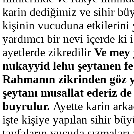
karin dediğimiz ve sihir bü
kişinin vucuduna etkilerini
yardımcı bir nevi içerde ki i
ayetlerde zikredilir
Ve mey 
nukayyid lehu şeytanen f
Rahmanın zikrinden göz y
şeytanı musallat ederiz de
buyrulur.
Ayette karin arka
işte kişiye yapılan sihir bü
tayfaların vucuda sızmaları