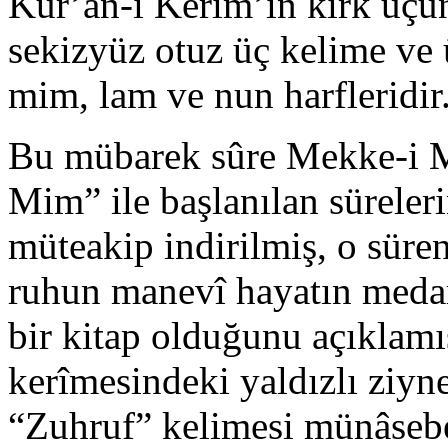
Kur’an-ı Kerim’in kırk üçün
sekizyüz otuz üç kelime ve ü
mim, lam ve nun harfleridir
Bu mübarek sûre Mekke-i M
Mim” ile başlanılan süreler
müteakip indirilmiş, o süren
ruhun manevî hayatın medar
bir kitap olduğunu açıklamışt
kerîmesindeki yaldızlı ziyn
“Zuhruf” kelimesi münâsebe