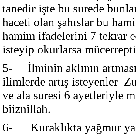
tanedir işte bu surede bunlar
haceti olan şahıslar bu ham
hamim ifadelerini 7 tekrar e
isteyip okurlarsa mücerrepti
5- İlminin aklının artmasın
ilimlerde artış isteyenler Z
ve ala suresi 6 ayetleriyle 
biiznillah.
6- Kuraklıkta yağmur yağm