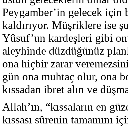
Peygamber’in gelecek için b
kaldırıyor. Müşriklere ise ş
Yûsuf’un kardeşleri gibi o
aleyhinde düzdüğünüz planl
ona hiçbir zarar veremezsini
gün ona muhtaç olur, ona b
kıssadan ibret alın ve düşm
Allah’ın, “kıssaların en güze
kıssası sûrenin tamamını içi