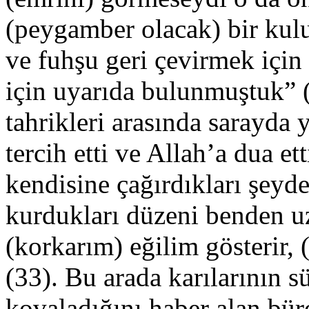
(peygamber olacak) bir kul
ve fuhşu geri çevirmek için 
için uyarıda bulunmuştuk” 
tahrikleri arasında sarayda
tercih etti ve Allah’a dua e
kendisine çağırdıkları şeyd
kurdukları düzeni benden u
(korkarım) eğilim gösterir,
(33). Bu arada karılarının s
kovaladığını haber alan bür