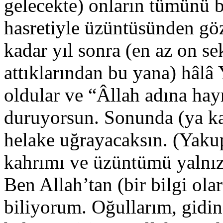
gelecekte) onların tümünü 
hasretiyle üzüntüsünden gö
kadar yıl sonra (en az on se
attıklarından bu yana) hâlâ
oldular ve “Âllah adına hayr
duruyorsun. Sonunda (ya ka
helake uğrayacaksın. (Yaku
kahrımı ve üzüntümü yalnız
Ben Allah’tan (bir bilgi ola
biliyorum. Oğullarım, gidin