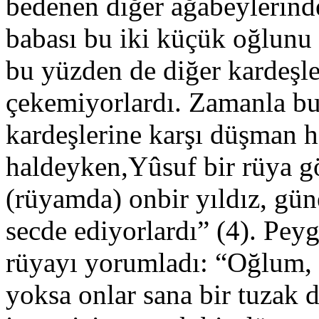
bedenen diğer ağabeylerind
babası bu iki küçük oğlunu 
bu yüzden de diğer kardeşle
çekemiyorlardı. Zamanla bu 
kardeşlerine karşı düşman ha
haldeyken,Yûsuf bir rüya g
(rüyamda) onbir yıldız, gün
secde ediyorlardı” (4). Pey
rüyayı yorumladı: “Oğlum, 
yoksa onlar sana bir tuzak 