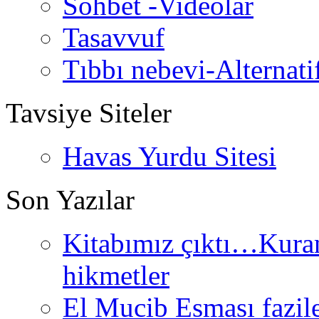
Sohbet -Videolar
Tasavvuf
Tıbbı nebevi-Alternati
Tavsiye Siteler
Havas Yurdu Sitesi
Son Yazılar
Kitabımız çıktı…Kurand
hikmetler
El Mucib Esması fazilet