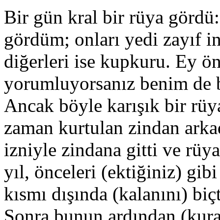
Bir gün kral bir rüya gördü
gördüm; onları yedi zayıf in
diğerleri ise kupkuru. Ey ön
yorumluyorsanız benim de b
Ancak böyle karışık bir rüy
zaman kurtulan zindan arkad
izniyle zindana gitti ve rüy
yıl, önceleri (ektiğiniz) gib
kısmı dışında (kalanını) biç
Sonra bunun ardından (kurakl