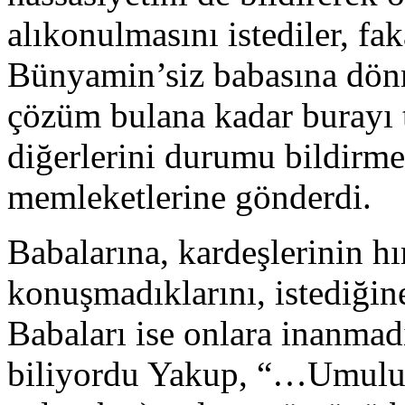
alıkonulmasını istediler, fa
Bünyamin’siz babasına dönm
çözüm bulana kadar burayı 
diğerlerini durumu bildirm
memleketlerine gönderdi.
Babalarına, kardeşlerinin hır
konuşmadıklarını, istediğine
Babaları ise onlara inanmad
biliyordu Yakup, “…Umulur 