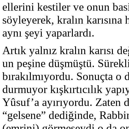
ellerini kestiler ve onun bas
söyleyerek, kralın karısına 
aynı şeyi yaparlardı.
Artık yalnız kralın karısı d
un peşine düşmüştü. Sürekli 
bırakılmıyordu. Sonuçta o d
durmuyor kışkırtıcılık yapı
Yûsuf’a ayırıyordu. Zaten d
“gelsene” dediğinde, Rabbin
(emrini) görmeseydi o da on