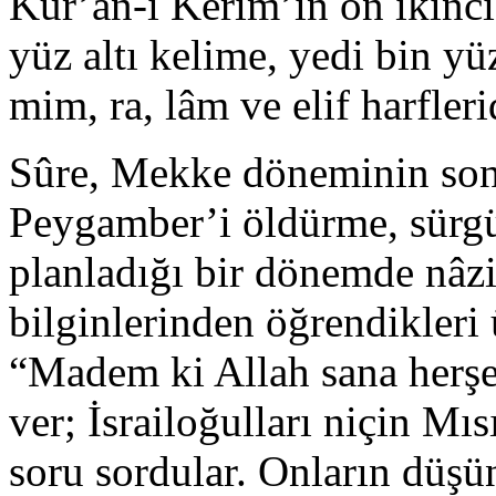
Kur’ân-ı Kerim’in on ikinci 
yüz altı kelime, yedi bin yüz
mim, ra, lâm ve elif harfleri
Sûre, Mekke döneminin son
Peygamber’i öldürme, sürg
planladığı bir dönemde nâzi
bilginlerinden öğrendikler
“Madem ki Allah sana herşey
ver; İsrailoğulları niçin Mısı
soru sordular. Onların düş