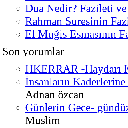
Dua Nedir? Fazileti ve
Rahman Suresinin Fazi
El Muğis Esmasının Faz
Son yorumlar
HKERRAR -Haydarı Ke
İnsanların Kaderlerine 
Adnan özcan
Günlerin Gece- gündüz 
Muslim