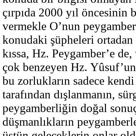
çırpıda 2000 yıl öncesinin b
vermekle O’nun peygamber 
konudaki şüpheleri ortadan
kıssa, Hz. Peygamber’e de,
çok benzeyen Hz. Yûsuf’un
bu zorlukların sadece kendi
tarafından dışlanmanın, sür
peygamberliğin doğal sonuç
düşmanlıkların peygamberle
üstün geleceklerin onlar ol