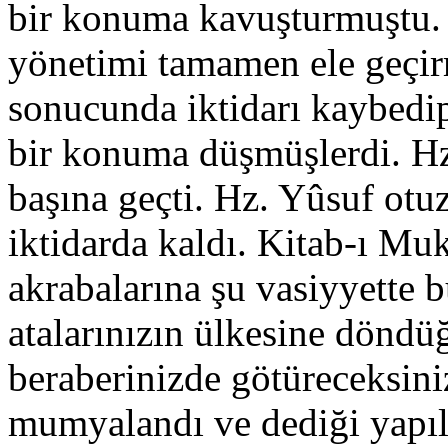
bir konuma kavuşturmuştu. D
yönetimi tamamen ele geçirm
sonucunda iktidarı kaybedi
bir konuma düşmüşlerdi. Hz
başına geçti. Hz. Yûsuf otu
iktidarda kaldı. Kitab-ı Mu
akrabalarına şu vasiyyette
atalarınızın ülkesine döndü
beraberinizde götüreceksin
mumyalandı ve dediği yap