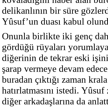
delikanlının bir süre gözlerd
Yûsuf’un duası kabul olundu
Onunla birlikte iki genç da
gördüğü rüyaları yorumlaya
diğerinin de tekrar eski işi
şarap vermeye devam edeceğ
buradan çıktığı zaman kral
hatırlatmasını istedi. Yûsu
diğer arkadaşlarına da anlat