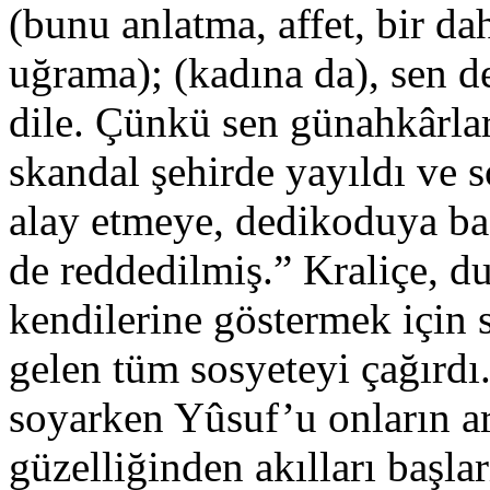
(bunu anlatma, affet, bir d
uğrama); (kadına da), sen d
dile. Çünkü sen günahkârla
skandal şehirde yayıldı ve s
alay etmeye, dedikoduya baş
de reddedilmiş.” Kraliçe, d
kendilerine göstermek için s
gelen tüm sosyeteyi çağırdı
soyarken Yûsuf’u onların a
güzelliğinden akılları başl