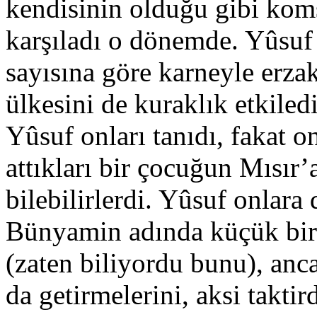
kendisinin olduğu gibi komş
karşıladı o dönemde. Yûsuf 
sayısına göre karneyle erza
ülkesini de kuraklık etkiledi
Yûsuf onları tanıdı, fakat 
attıkları bir çocuğun Mısır’
bilebilirlerdi. Yûsuf onlar
Bünyamin adında küçük bir 
(zaten biliyordu bunu), anc
da getirmelerini, aksi takti