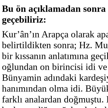
Bu ön açıklamadan sonra 
geçebiliriz:
Kur’ân’ın Arapça olarak apaç
belirtildikten sonra; Hz. 
bir kıssanın anlatımına geç
oğlundan on birincisi idi v
Bünyamin adındaki kardeşiy
hanımından olma idi. Büyük
farklı analardan doğmuştu.