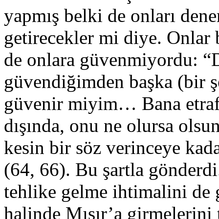
yapmış belki de onları dene
getirecekler mi diye. Onlar 
de onlara güvenmiyordu: “D
güvendiğimden başka (bir ş
güvenir miyim… Bana etrafı
dışında, onu ne olursa olsun
kesin bir söz verinceye kad
(64, 66). Bu şartla gönderdi
tehlike gelme ihtimalini d
halinde Mısır’a girmelerini 