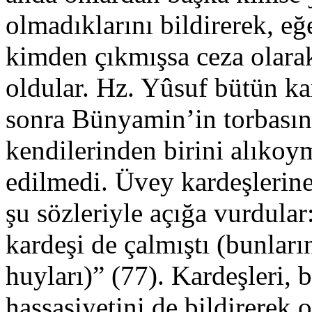
olmadıklarını bildirerek, eğ
kimden çıkmışsa ceza olarak
oldular. Hz. Yûsuf bütün kar
sonra Bünyamin’in torbasınd
kendilerinden birini alıkoym
edilmedi. Üvey kardeşlerine
şu sözleriyle açığa vurdula
kardeşi de çalmıştı (bunlar
huyları)” (77). Kardeşleri, 
hassasiyetini de bildirerek 