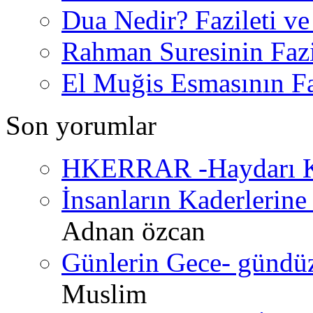
Dua Nedir? Fazileti ve
Rahman Suresinin Fazi
El Muğis Esmasının Faz
Son yorumlar
HKERRAR -Haydarı Ke
İnsanların Kaderlerine 
Adnan özcan
Günlerin Gece- gündüz 
Muslim