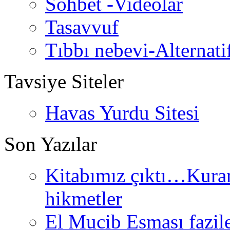
Sohbet -Videolar
Tasavvuf
Tıbbı nebevi-Alternati
Tavsiye Siteler
Havas Yurdu Sitesi
Son Yazılar
Kitabımız çıktı…Kurand
hikmetler
El Mucib Esması fazilet