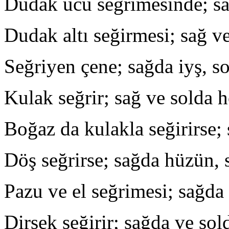
Dudak ucu seğrimesinde; sağ
Dudak altı seğirmesi; sağ ve
Seğriyen çene; sağda iyş, so
Kulak seğrir; sağ ve solda h
Boğaz da kulakla seğirirse;
Döş seğrirse; sağda hüzün, 
Pazu ve el seğrimesi; sağda 
Dirsek seğirir; sağda ve sol