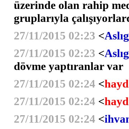
üzerinde olan rahip me
gruplarıyla çalışıyorlar
27/11/2015 02:23
<
Aslıg
27/11/2015 02:23
<
Aslıg
dövme yaptıranlar var
27/11/2015 02:24
<
hayd
27/11/2015 02:24
<
hayd
27/11/2015 02:24
<
ihva