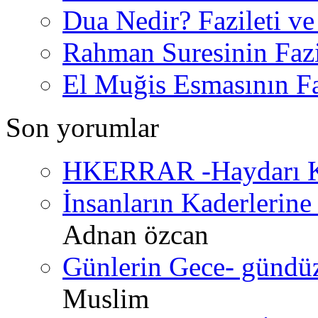
Dua Nedir? Fazileti ve
Rahman Suresinin Fazi
El Muğis Esmasının Faz
Son yorumlar
HKERRAR -Haydarı Ke
İnsanların Kaderlerine 
Adnan özcan
Günlerin Gece- gündüz 
Muslim