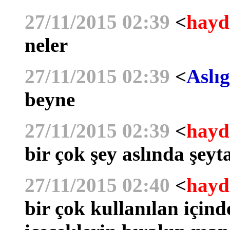
27/11/2015 02:39
<
hayd
neler
27/11/2015 02:39
<
Aslıg
beyne
27/11/2015 02:39
<
hayd
bir çok şey aslında şeyt
27/11/2015 02:40
<
hayd
bir çok kullanılan için