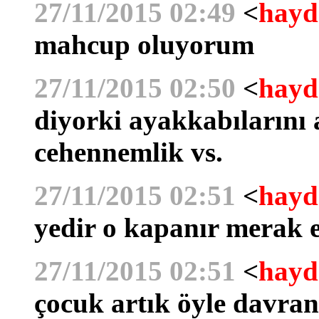
27/11/2015 02:49
<
hayd
mahcup oluyorum
27/11/2015 02:50
<
hayd
diyorki ayakkabılarını a
cehennemlik vs.
27/11/2015 02:51
<
hayd
yedir o kapanır merak 
27/11/2015 02:51
<
hayd
çocuk artık öyle davr