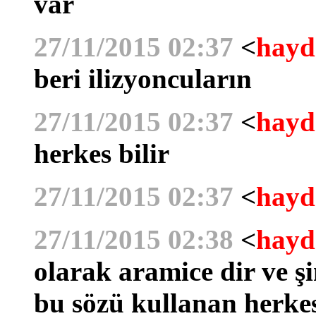
var
27/11/2015 02:37
<
hayd
beri ilizyoncuların
27/11/2015 02:37
<
hayd
herkes bilir
27/11/2015 02:37
<
hayd
27/11/2015 02:38
<
hayd
olarak aramice dir ve 
bu sözü kullanan herke