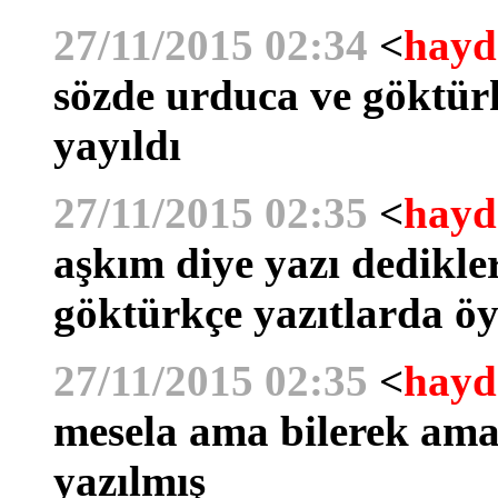
27/11/2015 02:34
<
hayd
sözde urduca ve göktür
yayıldı
27/11/2015 02:35
<
hayd
aşkım diye yazı dedikle
göktürkçe yazıtlarda öy
27/11/2015 02:35
<
hayd
mesela ama bilerek ama
yazılmış