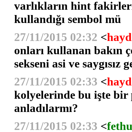
varlıkların hint fakirle
kullandığı sembol mü
27/11/2015 02:32
<
hayd
onları kullanan bakın ç
sekseni asi ve saygısız g
27/11/2015 02:33
<
hayd
kolyelerinde bu işte bi
anladılarmı?
27/11/2015 02:33
<
fethu