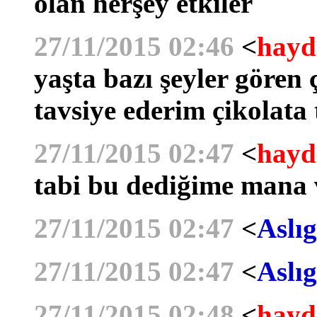
olan herşey etkiler
27/11/2015 02:46
<
hayd
yaşta bazı şeyler gören 
tavsiye ederim çikolata 
27/11/2015 02:47
<
hayd
tabi bu dediğime mana
27/11/2015 02:47
<
Aslıg
27/11/2015 02:47
<
Aslıg
27/11/2015 02:48
<
hayd