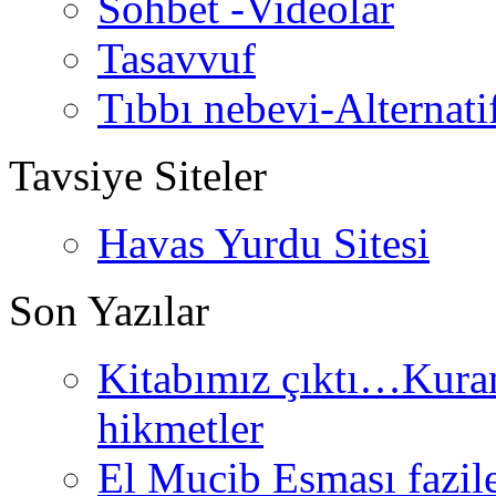
Sohbet -Videolar
Tasavvuf
Tıbbı nebevi-Alternati
Tavsiye Siteler
Havas Yurdu Sitesi
Son Yazılar
Kitabımız çıktı…Kurand
hikmetler
El Mucib Esması fazilet