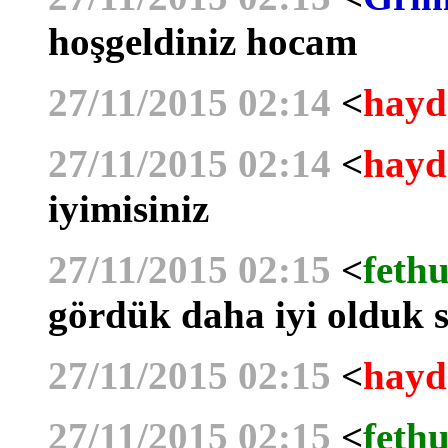
hoşgeldiniz hocam
27/11/2015 02:14
<
hayd
27/11/2015 02:14
<
hayd
iyimisiniz
27/11/2015 02:15
<
fethu
gördük daha iyi olduk si
27/11/2015 02:15
<
hayd
27/11/2015 02:15
<
fethu