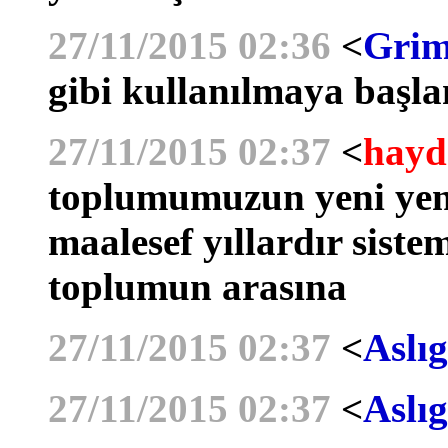
27/11/2015 02:36
<
Grim
gibi kullanılmaya başla
27/11/2015 02:37
<
hayd
toplumumuzun yeni yen
maalesef yıllardır siste
toplumun arasına
27/11/2015 02:37
<
Aslıg
27/11/2015 02:37
<
Aslıg