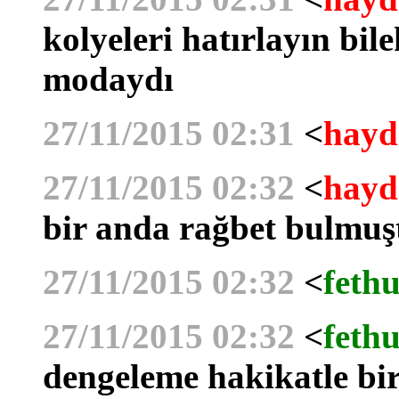
kolyeleri hatırlayın bile
modaydı
27/11/2015 02:31
<
hayd
27/11/2015 02:32
<
hayd
bir anda rağbet bulmuş
27/11/2015 02:32
<
fethu
27/11/2015 02:32
<
fethu
dengeleme hakikatle bir