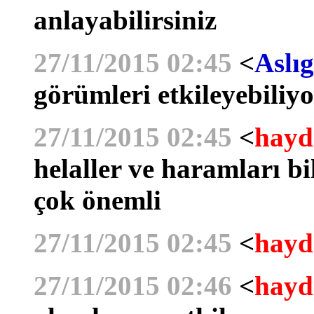
anlayabilirsiniz
27/11/2015 02:45
<
Aslıg
görümleri etkileyebiliy
27/11/2015 02:45
<
hayd
helaller ve haramları 
çok önemli
27/11/2015 02:45
<
hayd
27/11/2015 02:46
<
hayd