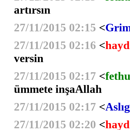
artırsın
27/11/2015 02:15
<
Grim
27/11/2015 02:16
<
hayd
versin
27/11/2015 02:17
<
fethu
ümmete inşaAllah
27/11/2015 02:17
<
Aslıg
27/11/2015 02:20
<
hayd