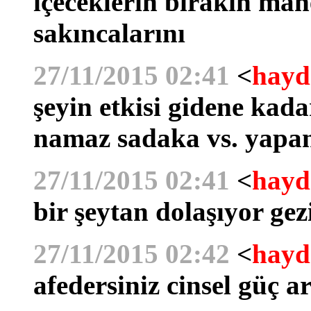
içeceklerin bırakın man
sakıncalarını
27/11/2015 02:41
<
hayd
şeyin etkisi gidene kada
namaz sadaka vs. yapa
27/11/2015 02:41
<
hayd
bir şeytan dolaşıyor gez
27/11/2015 02:42
<
hayd
afedersiniz cinsel güç ar