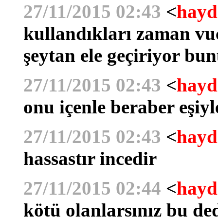
27/11/2015 02:43
<
hayd
kullandıkları zaman vu
şeytan ele geçiriyor bu
27/11/2015 02:43
<
hayd
onu içenle beraber eşiyl
27/11/2015 02:43
<
hayd
hassastır incedir
27/11/2015 02:44
<
hayd
kötü olanlarsınız bu d