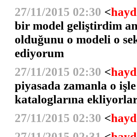
27/11/2015 02:30
<
hayd
bir model geliştirdim 
olduğunu o modeli o sek
ediyorum
27/11/2015 02:30
<
hayd
piyasada zamanla o işl
kataloglarına ekliyorla
27/11/2015 02:30
<
hayd
27/11/2015 02:31
<
hayd