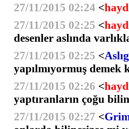
27/11/2015 02:24
<
hayd
27/11/2015 02:25
<
hayd
desenler aslında varlıkla
27/11/2015 02:25
<
Aslıg
yapılmıyormuş demek k
27/11/2015 02:26
<
hayd
yaptıranların çoğu bilin
27/11/2015 02:27
<
Grim