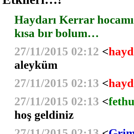
Haydarı Kerrar hocamız
kısa bır bolum…
27/11/2015 02:12
<
hayd
aleyküm
27/11/2015 02:13
<
hayd
27/11/2015 02:13
<
fethu
hoş geldiniz
27/11/2015 02:13
<
Grim