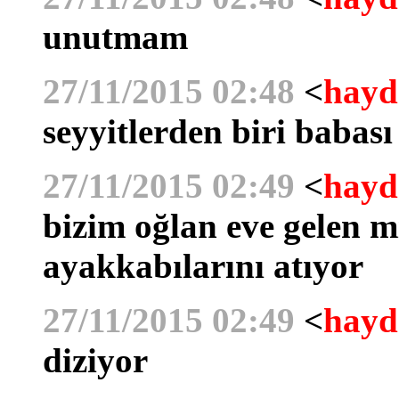
unutmam
27/11/2015 02:48
<
hayd
seyyitlerden biri babası
27/11/2015 02:49
<
hayd
bizim oğlan eve gelen mi
ayakkabılarını atıyor
27/11/2015 02:49
<
hayd
diziyor