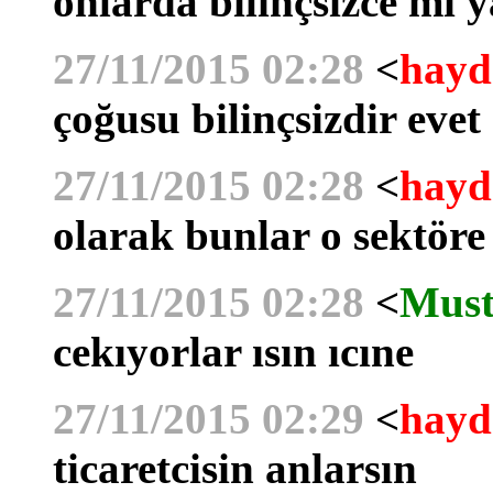
onlarda bilinçsizce mi 
27/11/2015 02:28
<
hayd
çoğusu bilinçsizdir evet
27/11/2015 02:28
<
hayd
olarak bunlar o sektöre
27/11/2015 02:28
<
Must
cekıyorlar ısın ıcıne
27/11/2015 02:29
<
hayd
ticaretcisin anlarsın