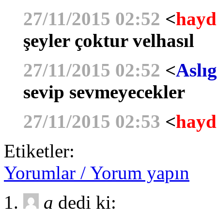
27/11/2015 02:52
<
hayd
şeyler çoktur velhasıl
27/11/2015 02:52
<
Aslıg
sevip sevmeyecekler
27/11/2015 02:53
<
hayd
Etiketler:
Yorumlar / Yorum yapın
a
dedi ki: