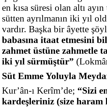
en kısa süresi olan altı ayın
sütten ayrılmanın iki yıl ol
vardır. Başka bir âyette şö
babasına itaat etmesini bi
zahmet üstüne zahmetle taş
iki yıl sürmüştür”
(Lokmân
Süt Emme Yoluyla Meydan
Kur’ân-ı Kerîm’de;
“Sizi e
kardeşleriniz (size haram 