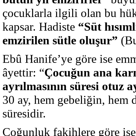
çocuklarla ilgili olan bu h
kapsar. Hadiste
“Süt hısıml
emzirilen sütle oluşur”
(Bu
Ebû Hanife’ye göre ise emme
âyettir: “
Çocuğun ana karnı
ayrılmasının süresi otuz a
30 ay, hem gebeliğin, hem d
süresidir.
Çoğunluk fakihlere göre ise,