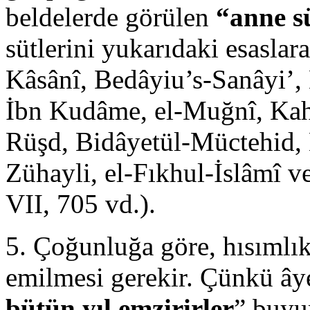
beldelerde görülen
“anne s
sütlerini yukarıdaki esasla
Kâsânî, Bedâyiu’s-Sanâyi’,
İbn Kudâme, el-Muğnî, Kahi
Rüşd, Bidâyetül-Müctehid, Mı
Zühayli, el-Fıkhul-İslâmî 
VII, 705 vd.).
5. Çoğunluğa göre, hısımlık
emilmesi gerekir. Çünkü ây
bütün yıl emzirirler
” buyu