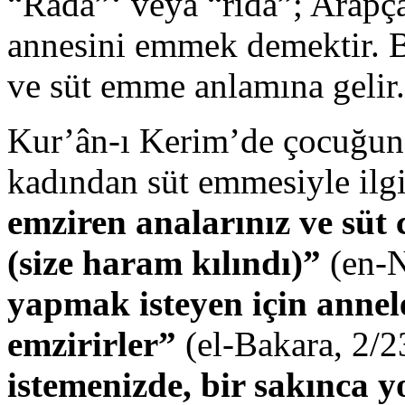
“Radâ”‘ veya “rıdâ”; Arapç
annesini emmek demektir. Bir
ve süt emme anlamına gelir.
Kur’ân-ı Kerim’de çocuğun 
kadından süt emmesiyle ilgil
emziren analarınız ve süt 
(size haram kılındı)”
(en-N
yapmak isteyen için annele
emzirirler”
(el-Bakara, 2/2
istemenizde, bir sakınca 