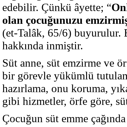
edebilir. Çünkü âyette; “
Onl
olan çocuğunuzu emzirmişl
(et-Talâk, 65/6) buyurulur.
hakkında inmiştir.
Süt anne, süt emzirme ve ör
bir görevle yükümlü tutula
hazırlama, onu koruma, yık
gibi hizmetler, örfe göre, sü
Çocuğun süt emme çağında 