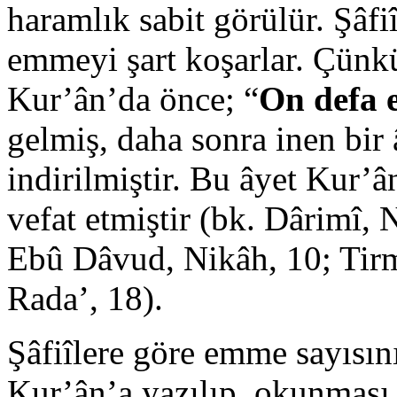
haramlık sabit görülür. Şâfi
emmeyi şart koşarlar. Çünkü
Kur’ân’da önce; “
On defa 
gelmiş, daha sonra inen bir
indirilmiştir. Bu âyet Kur
vefat etmiştir (bk. Dârimî,
Ebû Dâvud, Nikâh, 10; Tirm
Rada’, 18).
Şâfiîlere göre emme sayısın
Kur’ân’a yazılıp, okunması 