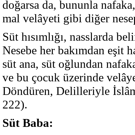
doğarsa da, bununla nafaka, 
mal velâyeti gibi diğer ne
Süt hısımlığı, nasslarda belir
Nesebe her bakımdan eşit h
süt ana, süt oğlundan nafak
ve bu çocuk üzerinde velây
Döndüren, Delilleriyle İslâ
222).
Süt Baba: