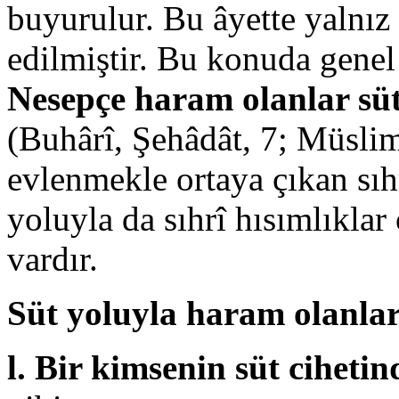
buyurulur. Bu âyette yalnız 
edilmiştir. Bu konuda genel
Nesepçe haram olanlar sü
(Buhârî, Şehâdât, 7; Müslim
evlenmekle ortaya çıkan sıhr
yoluyla da sıhrî hısımlıklar
vardır.
Süt yoluyla haram olanlar
l. Bir kimsenin süt ciheti