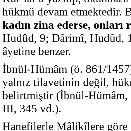
hükmü devam etmektedir. 
kadın zina ederse, onları
Hudûd, 9; Dârimî, Hudûd, 
âyetine benzer.
İbnül-Hümâm (ö. 861/1457)
yalnız tilavetinin değil, h
belirtmiştir (İbnül-Hümâm,
III, 345 vd.).
Hanefilerle Mâlikîlere göre