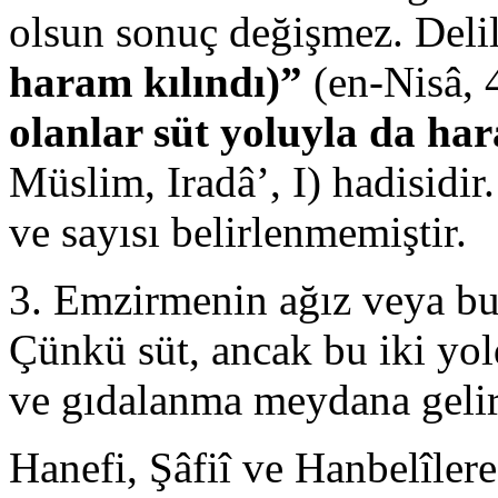
olsun sonuç değişmez. Deli
haram kılındı)”
(en-Nisâ, 4
olanlar süt yoluyla da ha
Müslim, Iradâ’, I) hadisidi
ve sayısı belirlenmemiştir.
3. Emzirmenin ağız veya bu
Çünkü süt, ancak bu iki yo
ve gıdalanma meydana gelir
Hanefi, Şâfiî ve Hanbelîlere