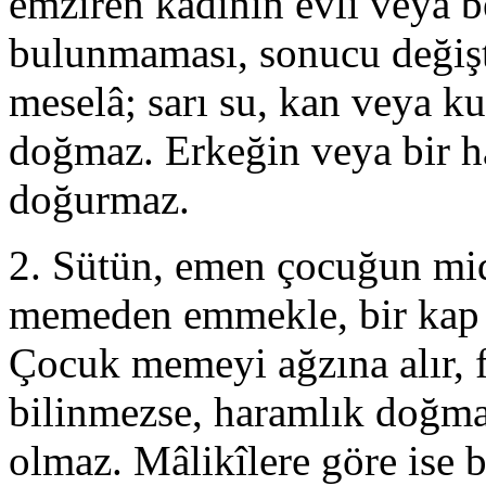
emziren kadının evli veya b
bulunmaması, sonucu değişti
meselâ; sarı su, kan veya k
doğmaz. Erkeğin veya bir h
doğurmaz.
2. Sütün, emen çocuğun mid
memeden emmekle, bir kap v
Çocuk memeyi ağzına alır, 
bilinmezse, haramlık doğma
olmaz. Mâlikîlere göre ise 