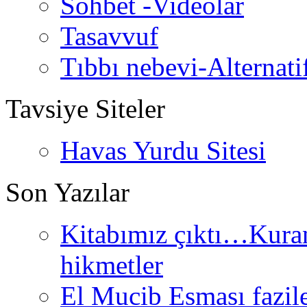
Sohbet -Videolar
Tasavvuf
Tıbbı nebevi-Alternati
Tavsiye Siteler
Havas Yurdu Sitesi
Son Yazılar
Kitabımız çıktı…Kurand
hikmetler
El Mucib Esması fazilet