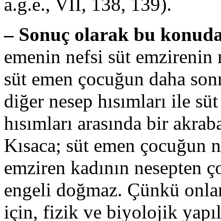
a.g.e., VII, 138, 139).
– Sonuç olarak bu konuda 
emenin nefsi süt emzirenin
süt emen çocuğun daha sonr
diğer nesep hısımları ile sü
hısımları arasında bir akra
Kısaca; süt emen çocuğun ne
emziren kadının nesepten ço
engeli doğmaz. Çünkü onlar
için, fizik ve biyolojik yap