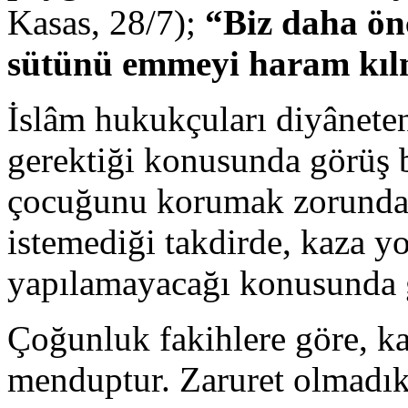
Kasas, 28/7);
“Biz daha ön
sütünü emmeyi haram kıl
İslâm hukukçuları diyânet
gerektiği konusunda görüş b
çocuğunu korumak zorunda
istemediği takdirde, kaza y
yapılamayacağı konusunda gö
Çoğunluk fakihlere göre, k
menduptur. Zaruret olmadı