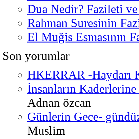
Dua Nedir? Fazileti ve
Rahman Suresinin Fazi
El Muğis Esmasının Faz
Son yorumlar
HKERRAR -Haydarı Ke
İnsanların Kaderlerine 
Adnan özcan
Günlerin Gece- gündüz 
Muslim