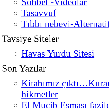
Sohbet -Videolar
Tasavvuf
Tıbbı nebevi-Alternati
Tavsiye Siteler
Havas Yurdu Sitesi
Son Yazılar
Kitabımız çıktı…Kurand
hikmetler
El Mucib Esması fazilet