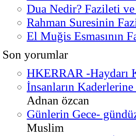
Dua Nedir? Fazileti ve
Rahman Suresinin Fazi
El Muğis Esmasının Faz
Son yorumlar
HKERRAR -Haydarı Ke
İnsanların Kaderlerine 
Adnan özcan
Günlerin Gece- gündüz 
Muslim