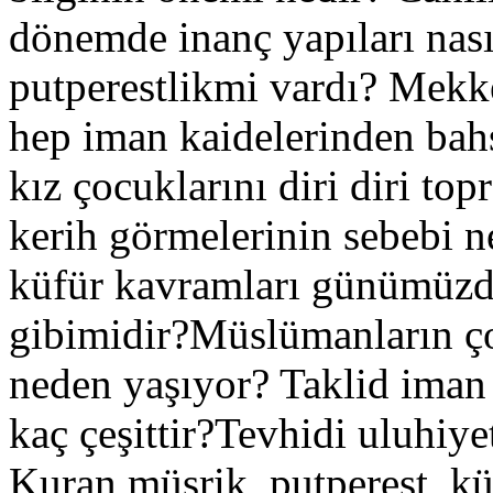
dönemde inanç yapıları nas
putperestlikmi vardı? Mekk
hep iman kaidelerinden ba
kız çocuklarını diri diri to
kerih görmelerinin sebebi ne
küfür kavramları günümüzd
gibimidir?Müslümanların ç
neden yaşıyor? Taklid iman
kaç çeşittir?Tevhidi uluhiy
Kuran müşrik, putperest, kü