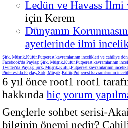
Ledün ve Havass İlmi 
için
Kerem
Dünyanın Korunmasın
ayetlerinde ilmi incelik
Şirk, Müşrik,Küfür,Putperest kavramlarının incelikleri ve cahiliye dön
Facebook'da Paylaş: Şirk, Müşrik,Küfür,Putperest kavramlarının inceli
Twitter'da Paylaş: Şirk, Müşrik,Küfür,Putperest kavramlarının incelikl
Pinterest'da Paylaş: Şirk, Müşrik,Küfür,Putperest kavramlarının inceli
6 yıl önce root1 root1 tara
hakkında
hiç yorum yapılm
Gençlerle sohbet serisi-Aka
bilginin önemi nedir? Cahi