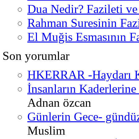
Dua Nedir? Fazileti ve
Rahman Suresinin Fazi
El Muğis Esmasının Faz
Son yorumlar
HKERRAR -Haydarı Ke
İnsanların Kaderlerine 
Adnan özcan
Günlerin Gece- gündüz 
Muslim