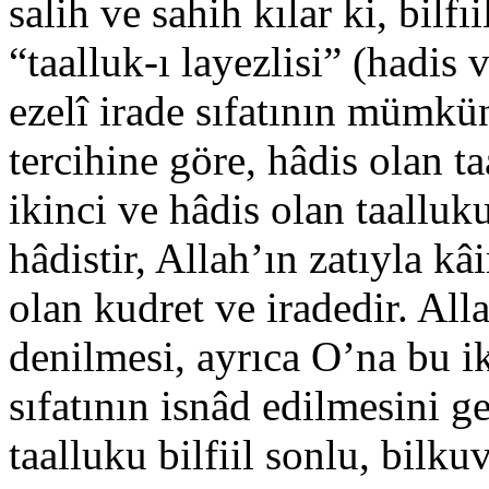
salih ve sahih kılar ki, bilf
“taalluk-ı layezlisi” (hadis 
ezelî irade sıfatının mümkü
tercihine göre, hâdis olan ta
ikinci ve hâdis olan taalluk
hâdistir, Allah’ın zatıyla kâ
olan kudret ve iradedir. Alla
denilmesi, ayrıca O’na bu ik
sıfatının isnâd edilmesini g
taalluku bilfiil sonlu, bilk