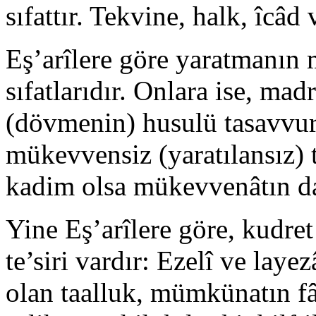
sıfattır. Tekvine, halk, îcâd v
Eş’arîlere göre yaratmanın m
sıfatlarıdır. Onlara ise, ma
(dövmenin) husulü tasavvu
mükevvensiz (yaratılansız)
kadim olsa mükevvenâtın da
Yine Eş’arîlere göre, kudret 
te’siri vardır: Ezelî ve layez
olan taalluk, mümkünatın fâ