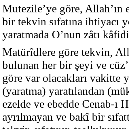
Mutezile’ye göre, Allah’ın 
bir tekvin sıfatına ihtiyacı 
yaratmada O’nun zâtı kâfidi
Matürîdlere göre tekvin, Al
bulunan her bir şeyi ve cüz’
göre var olacakları vakitte 
(yaratma) yaratılandan (mü
ezelde ve ebedde Cenab-ı Ha
ayrılmayan ve bakî bir sıfa