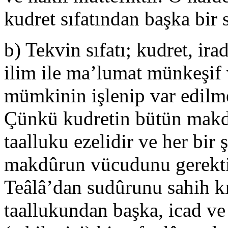
kudret sıfatından başka bir sı
b) Tekvin sıfatı; kudret, ir
ilim ile ma’lumat münkeşif v
mümkinin işlenip var edilme
Çünkü kudretin bütün makdû
taalluku ezelidir ve her bir ş
makdûrun vücudunu gerekt
Teâlâ’dan sudûrunu sahih kı
taallukundan başka, icad ve