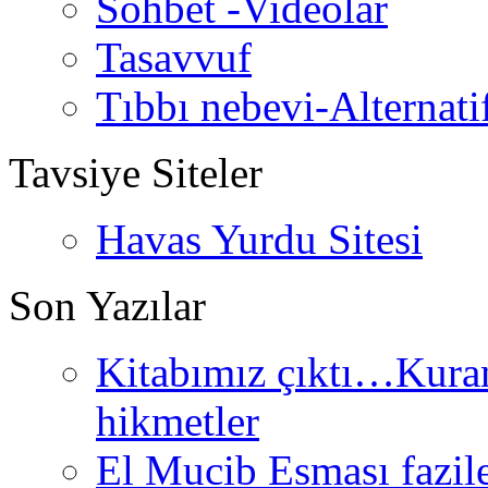
Sohbet -Videolar
Tasavvuf
Tıbbı nebevi-Alternati
Tavsiye Siteler
Havas Yurdu Sitesi
Son Yazılar
Kitabımız çıktı…Kurand
hikmetler
El Mucib Esması fazilet