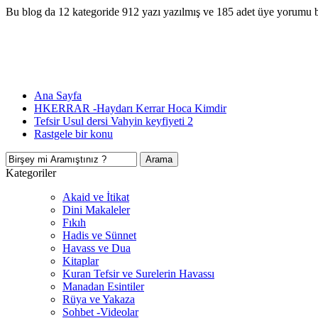
Bu blog da 12 kategoride 912 yazı yazılmış ve 185 adet üye yorumu 
Ana Sayfa
HKERRAR -Haydarı Kerrar Hoca Kimdir
Tefsir Usul dersi Vahyin keyfiyeti 2
Rastgele bir konu
Kategoriler
Akaid ve İtikat
Dini Makaleler
Fıkıh
Hadis ve Sünnet
Havass ve Dua
Kitaplar
Kuran Tefsir ve Surelerin Havassı
Manadan Esintiler
Rüya ve Yakaza
Sohbet -Videolar