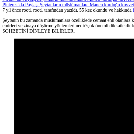
Pinterest'da Paylaş: Şeytanların müslümanlara Manen kurduğu kuvvetli
7 yıl önce root1 root1 tarafından yazıldı, 55 kez okundu ve hakkında
Şeytanın bu zamanda müslümanlara özelliklede cemaat ehli olanlara kur
emirleri ve zinaya düşürme yöntemleri nedir?çok önemli di
SOHBETİNİ DİNLEYE BİLİRLER.