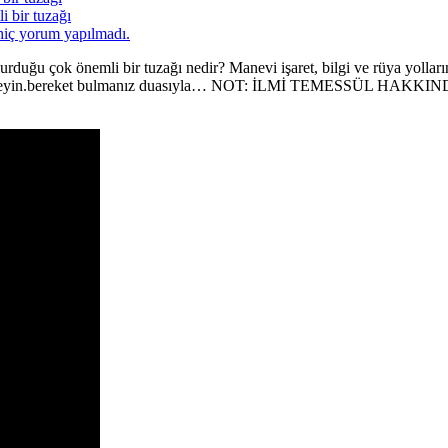
 bir tuzağı
hiç yorum yapılmadı.
duğu çok önemli bir tuzağı nedir? Manevi işaret, bilgi ve rüya yollarını
kkatle dinleyin.bereket bulmanız duasıyla… NOT: İLMİ TEMESSÜ