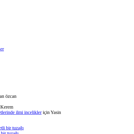
ler
an özcan
n
Kerem
rinde ilmi incelikler
için
Yasin
i bir tuzağı
bir tuzağı