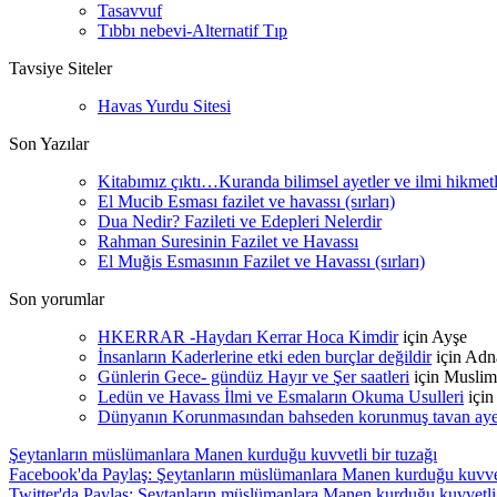
Tasavvuf
Tıbbı nebevi-Alternatif Tıp
Tavsiye Siteler
Havas Yurdu Sitesi
Son Yazılar
Kitabımız çıktı…Kuranda bilimsel ayetler ve ilmi hikmet
El Mucib Esması fazilet ve havassı (sırları)
Dua Nedir? Fazileti ve Edepleri Nelerdir
Rahman Suresinin Fazilet ve Havassı
El Muğis Esmasının Fazilet ve Havassı (sırları)
Son yorumlar
HKERRAR -Haydarı Kerrar Hoca Kimdir
için
Ayşe
İnsanların Kaderlerine etki eden burçlar değildir
için
Adn
Günlerin Gece- gündüz Hayır ve Şer saatleri
için
Muslim
Ledün ve Havass İlmi ve Esmaların Okuma Usulleri
içi
Dünyanın Korunmasından bahseden korunmuş tavan ayetle
Şeytanların müslümanlara Manen kurduğu kuvvetli bir tuzağı
Facebook'da Paylaş: Şeytanların müslümanlara Manen kurduğu kuvvetl
Twitter'da Paylaş: Şeytanların müslümanlara Manen kurduğu kuvvetli 