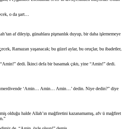
yecek, o da şart…
llah’tan af dileyip, günahlara pişmanlık duyup, bir daha işlememeye
ecek, Ramazan yaşanacak; bu güzel aylar, bu oruçlar, bu ibadetler,
Amin!” dedi. İkinci defa bir basamak çıktı, yine “Amin!” dedi.
 her merdivende ‘Amin… Amin… Amin…’ dedin. Niye dedin?” diye
iş olduğu halde Allah’ın mağfiretini kazanamamış, afv ü mağfiret
m.”
ndimiz de, “Amin, öyle olsun!” demiş.