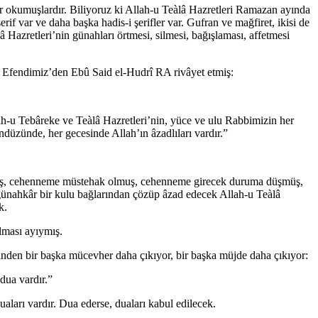
 okumuşlardır. Biliyoruz ki Allah-u Teàlâ Hazretleri Ramazan ayında
if var ve daha başka hadis-i şerifler var. Gufran ve mağfiret, ikisi de
 Hazretleri’nin günahları örtmesi, silmesi, bağışlaması, affetmesi
AS Efendimiz’den Ebû Said el-Hudrî RA rivâyet etmiş:
lah-u Tebâreke ve Teàlâ Hazretleri’nin, yüce ve ulu Rabbimizin her
zünde, her gecesinde Allah’ın âzadlıları vardır.”
lmuş, cehenneme müstehak olmuş, cehenneme girecek duruma düşmüş,
 günahkâr bir kulu bağlarından çözüp âzad edecek Allah-u Teàlâ
k.
lması ayıymış.
çinden bir başka mücevher daha çıkıyor, bir başka müjde daha çıkıyor:
ua vardır.”
rı vardır. Dua ederse, duaları kabul edilecek.