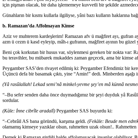
için pişman olacak, bir daha işlememeye kuvvetli bir şekilde azmedec
Günahların bir kısmı kullarla ilgiliyse, yâni bazı kulların haklarına
b. Ramazan’da Affolmayan Kimse
Aziz ve muhterem kardeşlerim! Ramazan afv ü mağfiret ayı, gufran ayı,
azm ü cezm ü kasd eyleyip, mâh-ı gufranın, mağfiret ayının bu güzel 
Beni çok korkutan bir husus var, söylenmesi gereken bir nokta var: R
bu teravihler, bu mübarek mukaddes zaman geçecek, ama bir kimse a
Peygamber SAS’den rivayet edilmiş ki: Peygamber Efendimiz bir keres
Üçüncü defa bir basamak çıktı, yine “Amin!” dedi. Minberden aşağı in
(Yâ rasûlallah! Lekad semi’nâ minkel-yevme şey’en mâ künnâ nesm
“–Bu sefer senden daha önce duymadığımız bir şeyi duyduk yâ Ras
sordular.
(Kàle: İnne cibrîle aradalî)
Peygamber SAS buyurdu ki:
“–Cebrâil AS bana göründü, karşıma geldi.
(Fekàle: Beude men edrek
olamamış kimseye yazıklar olsun, rahmetten uzak olsun!.. Rahmetten u
Demek ki Ramazan girdiği halde affolamayacak insanlar olabiliyor. 