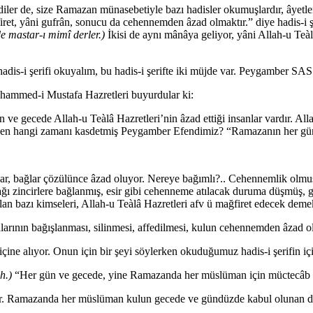
r de, size Ramazan münasebetiyle bazı hadisler okumuşlardır, âyetler
ret, yâni gufrân, sonucu da cehennemden âzad olmaktır.” diye hadis-i şer
 de mastar-ı mimî derler.)
İkisi de aynı mânâya geliyor, yâni Allah-u Teàlâ
hadis-i şerifi okuyalım, bu hadis-i şerifte iki müjde var. Peygamber S
hammed-i Mustafa Hazretleri buyurdular ki:
 ve gecede Allah-u Teàlâ Hazretleri’nin âzad ettiği insanlar vardır. Al
en hangi zamanı kasdetmiş Peygamber Efendimiz? “Ramazanın her gündü
ıtlar, bağlar çözülünce âzad oluyor. Nereye bağımlı?.. Cehennemlik o
ağı zincirlere bağlanmış, esir gibi cehenneme atılacak duruma düşmüş,
 bazı kimseleri, Allah-u Teàlâ Hazretleri afv ü mağfiret edecek deme
rının bağışlanması, silinmesi, affedilmesi, kulun cehennemden âzad o
 içine alıyor. Onun için bir şeyi söylerken okuduğumuz hadis-i şerifin i
h.)
“Her gün ve gecede, yine Ramazanda her müslüman için müctecâb d
 Ramazanda her müslüman kulun gecede ve gündüzde kabul olunan duala