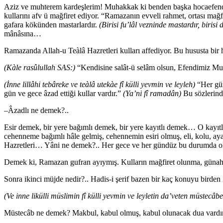
Aziz ve muhterem kardeşlerim! Muhakkak ki benden başka hocaefendile
kullarını afv ü mağfiret ediyor. “Ramazanın evveli rahmet, ortası mağfi
gafara kökünden mastarlardır.
(Birisi fu’lâl vezninde mastardır, birisi
mânâsına…
Ramazanda Allah-u Teàlâ Hazretleri kulları affediyor. Bu hususta bir 
(Kàle rasûlullah SAS:)
“Kendisine salât-ü selâm olsun, Efendimiz Mu
(İnne lillâhi tebâreke ve teàlâ utekàe fî külli yevmin ve leyleh)
“Her gün
gün ve gece âzad ettiği kullar vardır.”
(Ya’ni fî ramadân)
Bu sözlerind
–Âzadlı ne demek?..
Esir demek, bir yere bağımlı demek, bir yere kayıtlı demek… O kay
cehenneme bağımlı hâle gelmiş, cehennemin esiri olmuş, eli, kolu, ay
Hazretleri… Yâni ne demek?.. Her gece ve her gündüz bu durumda olan
Demek ki, Ramazan gufran ayıymış. Kulların mağfiret olunma, günahla
Sonra ikinci müjde nedir?.. Hadis-i şerif bazen bir kaç konuyu birden
(Ve inne likülli müslimin fî külli yevmin ve leyletin da’veten müstecâbe
Müstecâb ne demek? Makbul, kabul olmuş, kabul olunacak dua vardır.