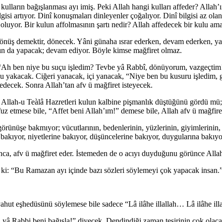
arın bağışlanması ayı imiş. Peki Allah hangi kulları affeder? Allah’ın 
ilgisi artıyor. Dinî konuşmaları dinleyenler çoğalıyor. Dinî bilgisi az o
 oluyor. Bir kulun affolmasının şartı nedir? Allah affedecek bir kulu am
önüş demektir, dönecek. Yâni günaha ısrar ederken, devam ederken, ya
ın da yapacak; devam ediyor. Böyle kimse mağfiret olmaz.
ak; “Ah ben niye bu suçu işledim? Tevbe yâ Rabbî, dönüyorum, vazgeçt
su yakacak. Ciğeri yanacak, içi yanacak, “Niye ben bu kusuru işledim,
ecek. Sonra Allah’tan afv ü mağfiret isteyecek.
uz– Allah-u Teàlâ Hazretleri kulun kalbine pişmanlık düştüğünü gördü m
ffuz etmese bile, “Affet beni Allah’ım!” demese bile, Allah afv ü mağfi
 görünüşe bakmıyor; vücutlarının, bedenlerinin, yüzlerinin, giyimlerinin
ne bakıyor, niyetlerine bakıyor, düşüncelerine bakıyor, duygularına bakı
a, afv ü mağfiret eder. İstemeden de o acıyı duyduğunu görünce Allah a
ki: “Bu Ramazan ayı içinde bazı sözleri söylemeyi çok yapacak insan.
ahut eşhedüsünü söylemese bile sadece “Lâ ilâhe illallah… Lâ ilâhe il
e, yâ Rabbi beni bağışla!” diyecek. Dendindiği zaman tesirinin çok ol