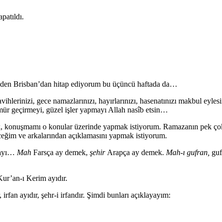
patıldı.
hrinden Brisban’dan hitap ediyorum bu üçüncü haftada da…
hlerinizi, gece namazlarınızı, hayırlarınızı, hasenatınızı makbul ey
ür geçirmeyi, güzel işler yapmayı Allah nasîb etsin…
 konuşmamı o konular üzerinde yapmak istiyorum. Ramazanın pek çok güz
eceğim ve arkalarından açıklamasını yapmak istiyorum.
n ayı…
Mah
Farsça ay demek,
şehir
Arapça ay demek.
Mah-ı gufran,
guf
 Kur’an-ı Kerim ayıdır.
irfan ayıdır, şehr-i irfandır. Şimdi bunları açıklayayım: