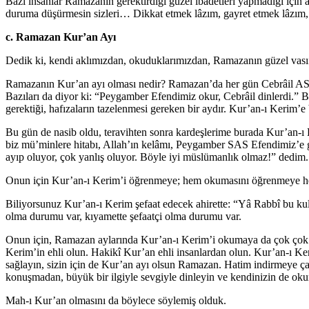
Bazı insanlar Ramazanın gerektirdiği güzel ibadetleri yapmadığı için a
duruma düşürmesin sizleri… Dikkat etmek lâzım, gayret etmek lâzı
c. Ramazan Kur’an Ayı
Dedik ki, kendi aklımızdan, okuduklarımızdan, Ramazanın güzel vasıfl
Ramazanın Kur’an ayı olması nedir? Ramazan’da her gün Cebrâil AS Pe
Bazıları da diyor ki: “Peygamber Efendimiz okur, Cebrâil dinlerdi.” 
gerektiği, hafızaların tazelenmesi gereken bir aydır. Kur’an-ı Kerim’e
Bu gün de nasib oldu, teravihten sonra kardeşlerime burada Kur’an-ı 
biz mü’minlere hitabı, Allah’ın kelâmı, Peygamber SAS Efendimiz’e g
ayıp oluyor, çok yanlış oluyor. Böyle iyi müslümanlık olmaz!” dedim.
Onun için Kur’an-ı Kerim’i öğrenmeye; hem okumasını öğrenmeye he
Biliyorsunuz Kur’an-ı Kerim şefaat edecek ahirette: “Yâ Rabbî bu kul
olma durumu var, kıyamette şefaatçi olma durumu var.
Onun için, Ramazan aylarında Kur’an-ı Kerim’i okumaya da çok çok dikk
Kerim’in ehli olun. Hakikî Kur’an ehli insanlardan olun. Kur’an-ı K
sağlayın, sizin için de Kur’an ayı olsun Ramazan. Hatim indirmeye çal
konuşmadan, büyük bir ilgiyle sevgiyle dinleyin ve kendinizin de okum
Mah-ı Kur’an olmasını da böylece söylemiş olduk.