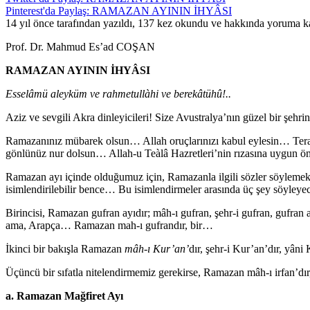
Pinterest'da Paylaş: RAMAZAN AYININ İHYÂSI
14 yıl önce tarafından yazıldı, 137 kez okundu ve hakkında
yoruma ka
Prof. Dr. Mahmud Es’ad COŞAN
RAMAZAN AYININ İHYÂSI
Esselâmü aleyküm ve rahmetullàhi ve berekâtühû!..
Aziz ve sevgili Akra dinleyicileri! Size Avustralya’nın güzel bir şe
Ramazanınız mübarek olsun… Allah oruçlarınızı kabul eylesin… Teravi
gönlünüz nur dolsun… Allah-u Teàlâ Hazretleri’nin rızasına uygun öm
Ramazan ayı içinde olduğumuz için, Ramazanla ilgili sözler söylemek,
isimlendirilebilir bence… Bu isimlendirmeler arasında üç şey söyley
Birincisi, Ramazan gufran ayıdır; mâh-ı gufran, şehr-i gufran, gufra
ama, Arapça… Ramazan mah-ı gufrandır, bir…
İkinci bir bakışla Ramazan
mâh-ı Kur’an’
dır, şehr-i Kur’an’dır, yâni
Üçüncü bir sıfatla nitelendirmemiz gerekirse, Ramazan mâh-ı irfan’dır, 
a. Ramazan Mağfiret Ayı