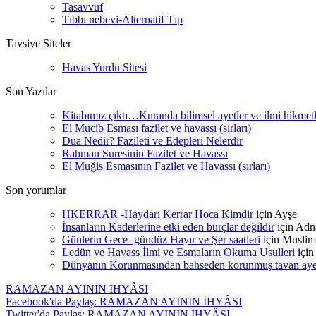
Tasavvuf
Tıbbı nebevi-Alternatif Tıp
Tavsiye Siteler
Havas Yurdu Sitesi
Son Yazılar
Kitabımız çıktı…Kuranda bilimsel ayetler ve ilmi hikmet
El Mucib Esması fazilet ve havassı (sırları)
Dua Nedir? Fazileti ve Edepleri Nelerdir
Rahman Suresinin Fazilet ve Havassı
El Muğis Esmasının Fazilet ve Havassı (sırları)
Son yorumlar
HKERRAR -Haydarı Kerrar Hoca Kimdir
için
Ayşe
İnsanların Kaderlerine etki eden burçlar değildir
için
Adn
Günlerin Gece- gündüz Hayır ve Şer saatleri
için
Muslim
Ledün ve Havass İlmi ve Esmaların Okuma Usulleri
içi
Dünyanın Korunmasından bahseden korunmuş tavan ayetle
RAMAZAN AYININ İHYÂSI
Facebook'da Paylaş: RAMAZAN AYININ İHYÂSI
Twitter'da Paylaş: RAMAZAN AYININ İHYÂSI