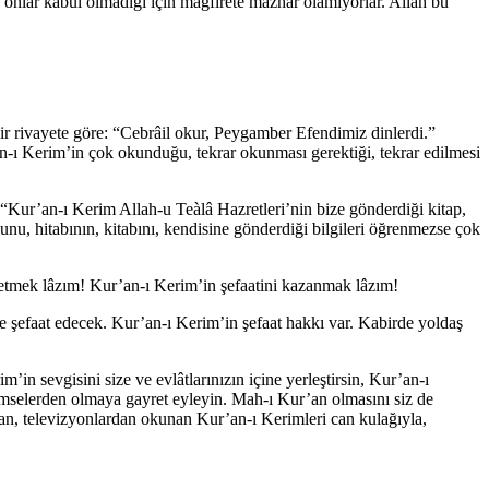
n onlar kabul olmadığı için mağfirete mazhar olamıyorlar. Allah bu
 rivayete göre: “Cebrâil okur, Peygamber Efendimiz dinlerdi.”
n-ı Kerim’in çok okunduğu, tekrar okunması gerektiği, tekrar edilmesi
“Kur’an-ı Kerim Allah-u Teàlâ Hazretleri’nin bize gönderdiği kitap,
, hitabının, kitabını, kendisine gönderdiği bilgileri öğrenmezse çok
mek lâzım! Kur’an-ı Kerim’in şefaatini kazanmak lâzım!
e şefaat edecek. Kur’an-ı Kerim’in şefaat hakkı var. Kabirde yoldaş
n sevgisini size ve evlâtlarınızın içine yerleştirsin, Kur’an-ı
imselerden olmaya gayret eyleyin. Mah-ı Kur’an olmasını siz de
dan, televizyonlardan okunan Kur’an-ı Kerimleri can kulağıyla,