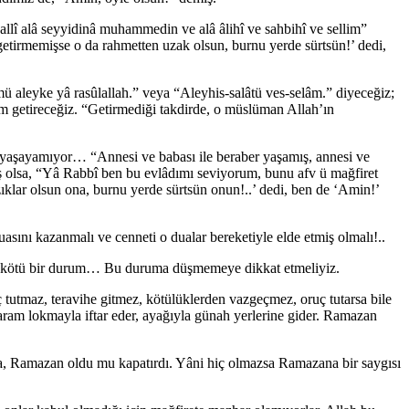
lî alâ seyyidinâ muhammedin ve alâ âlihî ve sahbihî ve sellim”
, getirmemişse o da rahmetten uzak olsun, burnu yerde sürtsün!’ dedi,
ü aleyke yâ rasûlallah.” veya “Aleyhis-salâtü ves-selâm.” diyeceğiz;
lâm getireceğiz. “Getirmediği takdirde, o müslüman Allah’ın
 yaşayamıyor… “Annesi ve babası ile beraber yaşamış, annesi ve
ş olsa, “Yâ Rabbî ben bu evlâdımı seviyorum, bunu afv ü mağfiret
klar olsun ona, burnu yerde sürtsün onun!..’ dedi, ben de ‘Amin!’
asını kazanmalı ve cenneti o dualar bereketiyle elde etmiş olmalı!..
et, kötü bir durum… Bu duruma düşmemeye dikkat etmeliyiz.
utmaz, teravihe gitmez, kötülüklerden vazgeçmez, oruç tutarsa bile
aram lokmayla iftar eder, ayağıyla günah yerlerine gider. Ramazan
ama, Ramazan oldu mu kapatırdı. Yâni hiç olmazsa Ramazana bir saygısı