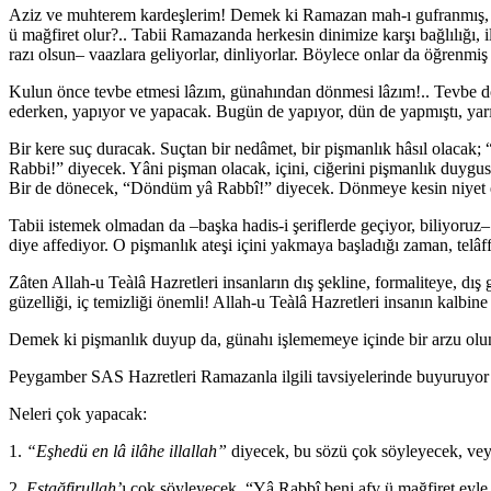
Aziz ve muhterem kardeşlerim! Demek ki Ramazan mah-ı gufranmış, kull
ü mağfiret olur?.. Tabii Ramazanda herkesin dinimize karşı bağlılığı, 
razı olsun– vaazlara geliyorlar, dinliyorlar. Böylece onlar da öğrenmiş
Kulun önce tevbe etmesi lâzım, günahından dönmesi lâzım!.. Tevbe d
ederken, yapıyor ve yapacak. Bugün de yapıyor, dün de yapmıştı, yar
Bir kere suç duracak. Suçtan bir nedâmet, bir pişmanlık hâsıl olac
Rabbi!” diyecek. Yâni pişman olacak, içini, ciğerini pişmanlık duygu
Bir de dönecek, “Döndüm yâ Rabbî!” diyecek. Dönmeye kesin niyet ed
Tabii istemek olmadan da –başka hadis-i şeriflerde geçiyor, biliyor
diye affediyor. O pişmanlık ateşi içini yakmaya başladığı zaman, telâ
Zâten Allah-u Teàlâ Hazretleri insanların dış şekline, formaliteye, dış
güzelliği, iç temizliği önemli! Allah-u Teàlâ Hazretleri insanın kalbi
Demek ki pişmanlık duyup da, günahı işlememeye içinde bir arzu olunc
Peygamber SAS Hazretleri Ramazanla ilgili tavsiyelerinde buyuruyor 
Neleri çok yapacak:
1.
“Eşhedü en lâ ilâhe illallah”
diyecek, bu sözü çok söyleyecek, vey
2.
Estağfirullah’
ı çok söyleyecek. “Yâ Rabbî beni afv ü mağfiret eyl