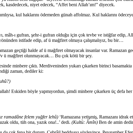
ek, kasdedecek, niyet edecek, “Affet beni Allah’ım!” diyecek.
 bağımlıysa, kul haklarını ödemeden günah affolmaz. Kul haklarını ödece
 mâh-ı gufran, şehr-i gufran olduğu için çok tevbe ve istiğfar edip, A
yönünden istifade edip, af ü mağfiret olmaya çalışmalıyız, bu bir…
amazan geçtiği halde af ü mağfiret olmayacak insanlar var. Ramazan geç
fv ü mağfiret olunmayacak… Bu çok kötü bir şey.
inde minbere çıktı. Merdiveninden yukarı çıkarken birinci basamakta “
diği zaman, dediler ki:
euhû?)
ûlallah! Eskiden böyle yapmıyordun, şimdi minbere çıkarken üç defa
e ramadâne felem yuğfer lehû)
‘Ramazana yetişmiş, Ramazanı idrak etm
zak oldu, tüh ona, yazık ona!..’ dedi.
(Kultü: Âmîn)
Ben de amin dedi
Bu da çok fena bir durum. Cebrâil bedduayı söyleyince, Peygamber Efe