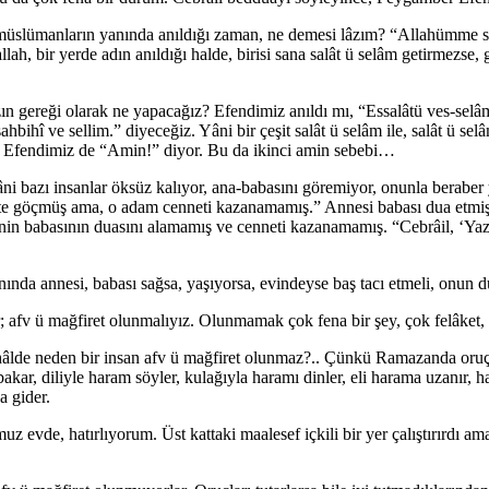
müslümanların yanında anıldığı zaman, ne demesi lâzım? “Allahümme sal
lah, bir yerde adın anıldığı halde, birisi sana salât ü selâm getirmezse
 gereği olarak ne yapacağız? Efendimiz anıldı mı, “Essalâtü ves-selâm
ihî ve sellim.” diyeceğiz. Yâni bir çeşit salât ü selâm ile, salât ü se
 Efendimiz de “Amin!” diyor. Bu da ikinci amin sebebi…
 bazı insanlar öksüz kalıyor, ana-babasını göremiyor, onunla beraber
rete göçmüş ama, o adam cenneti kazanamamış.” Annesi babası dua etmi
nin babasının duasını alamamış ve cenneti kazanamamış. “Cebrâil, ‘Yazı
ında annesi, babası sağsa, yaşıyorsa, evindeyse baş tacı etmeli, onun du
r; afv ü mağfiret olunmalıyız. Olunmamak çok fena bir şey, çok felâk
âlde neden bir insan afv ü mağfiret olunmaz?.. Çünkü Ramazanda oruç t
, diliyle haram söyler, kulağıyla haramı dinler, eli harama uzanır, h
a gider.
 evde, hatırlıyorum. Üst kattaki maalesef içkili bir yer çalıştırırdı 