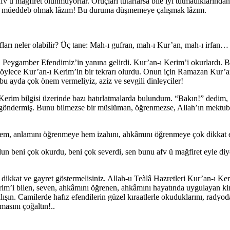
fv ü mağfiret olunmuyorlar. Oruçları tutarlarsa bile iyi tutmadıklarında
m, müeddeb olmak lâzım! Bu duruma düşmemeye çalışmak lâzım.
arı neler olabilir? Üç tane: Mah-ı gufran, mah-ı Kur’an, mah-ı irfan…
ygamber Efendimiz’in yanına gelirdi. Kur’an-ı Kerim’i okurlardı. Bir
Böylece Kur’an-ı Kerim’in bir tekrarı olurdu. Onun için Ramazan Kur’a
 bu ayda çok önem vermeliyiz, aziz ve sevgili dinleyciler!
Kerim bilgisi üzerinde bazı hatırlatmalarda bulundum. “Bakın!” dedim, 
öndermiş. Bunu bilmezse bir müslüman, öğrenmezse, Allah’ın mektubunu
m, anlamını öğrenmeye hem izahını, ahkâmını öğrenmeye çok dikkat et
un beni çok okurdu, beni çok severdi, sen bunu afv ü mağfiret eyle diy
at ve gayret göstermelisiniz. Allah-u Teàlâ Hazretleri Kur’an-ı Kerim’i
erim’i bilen, seven, ahkâmını öğrenen, ahkâmını hayatında uygulayan k
ışın. Camilerde hafız efendilerin güzel kıraatlerle okuduklarını, radyo
asını çoğaltın!..