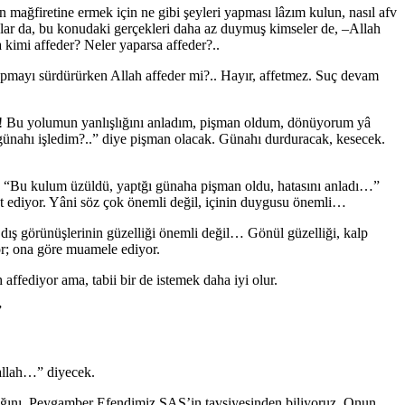
mağfiretine ermek için ne gibi şeyleri yapması lâzım kulun, nasıl afv
lanlar da, bu konudaki gerçekleri daha az duymuş kimseler de, –Allah
a kimi affeder? Neler yaparsa affeder?..
pmayı sürdürürken Allah affeder mi?.. Hayır, affetmez. Suç devam
im! Bu yolumun yanlışlığını anladım, pişman oldum, dönüyorum yâ
 günahı işledim?..” diye pişman olacak. Günahı durduracak, kesecek.
ü; “Bu kulum üzüldü, yaptğı günaha pişman oldu, hatasını anladı…”
ret ediyor. Yâni söz çok önemli değil, içinin duygusu önemli…
, dış görünüşlerinin güzelliği önemli değil… Gönül güzelliği, kalp
yor; ona göre muamele ediyor.
ffediyor ama, tabii bir de istemek daha iyi olur.
”
lallah…” diyecek.
acağını, Peygamber Efendimiz SAS’in tavsiyesinden biliyoruz. Onun