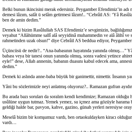
Belki bunun ikincisini merak edersiniz. Peygamber Efendimiz’in adı 
demesi lâzım, salât ü selâm getirmesi lâzım!.. “Cebrâil AS: ‘Yâ Rasûlal
ben de amin dedim.”
Demek ki bizim Rasûlullah SAS Efendimiz’e sevgimizin, bağlılığımızın
veyahut “Allàhümme sallî alâ seyyidinâ muhammedin ve alâ âlihî ve sahb
rahmetinden uzak olsun!” diye Cebrâil AS beddua ediyor, Peygamber
Üçüncüsü de nedir?.. “Ana-babasının hayatında yanında olmuş…” Yâni
babası veya bir tanesi onun yanında olmuş, sonra vadesi yetince ahi
eyle!” dese, Allah annenin, babanın duasını kabul edecek ama, annesi
dedim.”
Demek ki aslında anne-baba büyük bir ganimettir, nimettir. İnsanın yan
Yâni bu sözlerimizle neyi anlatmış oluyoruz?.. Ramazan gufran ayıdı
Bu arada bazı soruları da soralım kendi kendimize; Ramazan olduğu h
usûlüne uygun tutmaz. Yemek yemez, su içmez ama gözüyle harama bakar
geldiği halde bar, pavyon, kahve, gazino, günah yerleri neresiyse oray
Meselâ bizim bir komşumuz vardı, ben ortaokuldayken kiracı olduğumuz
vardı…