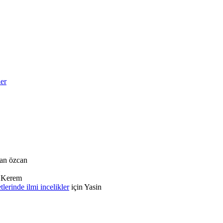
ler
an özcan
n
Kerem
rinde ilmi incelikler
için
Yasin