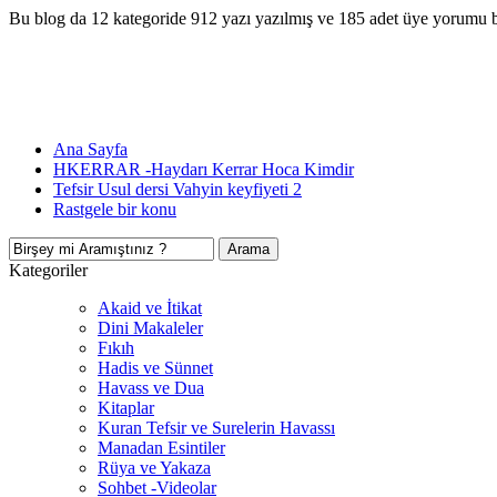
Bu blog da 12 kategoride 912 yazı yazılmış ve 185 adet üye yorumu 
Ana Sayfa
HKERRAR -Haydarı Kerrar Hoca Kimdir
Tefsir Usul dersi Vahyin keyfiyeti 2
Rastgele bir konu
Kategoriler
Akaid ve İtikat
Dini Makaleler
Fıkıh
Hadis ve Sünnet
Havass ve Dua
Kitaplar
Kuran Tefsir ve Surelerin Havassı
Manadan Esintiler
Rüya ve Yakaza
Sohbet -Videolar