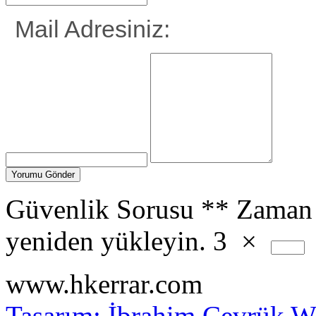
Mail Adresiniz:
Güvenlik Sorusu
**
Zaman 
yeniden yükleyin.
3
×
www.hkerrar.com
Tasarım: İbrahim Çevrük
Wo