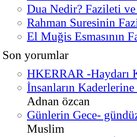
Dua Nedir? Fazileti ve
Rahman Suresinin Fazi
El Muğis Esmasının Faz
Son yorumlar
HKERRAR -Haydarı Ke
İnsanların Kaderlerine 
Adnan özcan
Günlerin Gece- gündüz 
Muslim