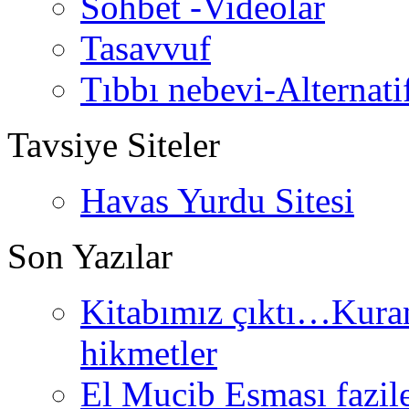
Sohbet -Videolar
Tasavvuf
Tıbbı nebevi-Alternati
Tavsiye Siteler
Havas Yurdu Sitesi
Son Yazılar
Kitabımız çıktı…Kurand
hikmetler
El Mucib Esması fazilet