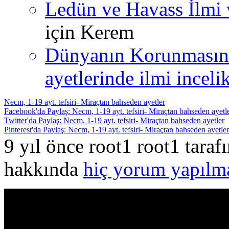
Ledün ve Havass İlmi 
için
Kerem
Dünyanın Korunmasın
ayetlerinde ilmi incelik
Necm, 1-19 ayt. tefsiri- Miraçtan bahseden ayetler
Facebook'da Paylaş: Necm, 1-19 ayt. tefsiri- Miraçtan bahseden ayetl
Twitter'da Paylaş: Necm, 1-19 ayt. tefsiri- Miraçtan bahseden ayetler
Pinterest'da Paylaş: Necm, 1-19 ayt. tefsiri- Miraçtan bahseden ayetler
9 yıl önce root1 root1 tara
hakkında
hiç yorum yapılm