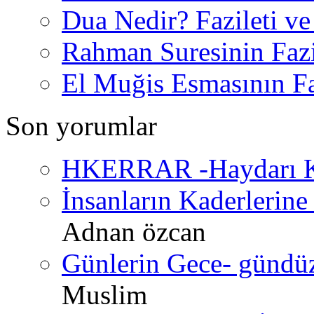
Dua Nedir? Fazileti ve
Rahman Suresinin Fazi
El Muğis Esmasının Faz
Son yorumlar
HKERRAR -Haydarı Ke
İnsanların Kaderlerine 
Adnan özcan
Günlerin Gece- gündüz 
Muslim