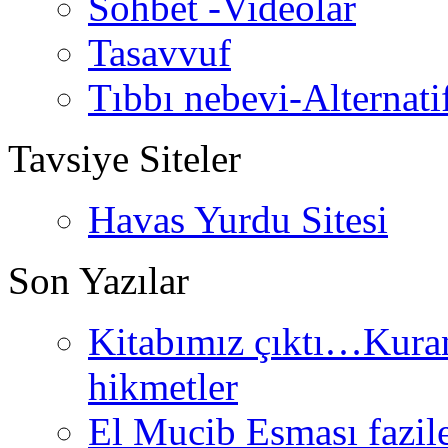
Sohbet -Videolar
Tasavvuf
Tıbbı nebevi-Alternati
Tavsiye Siteler
Havas Yurdu Sitesi
Son Yazılar
Kitabımız çıktı…Kurand
hikmetler
El Mucib Esması fazilet