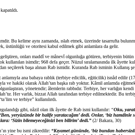
kapatıldı.
isimdir. Bu kelime aynı zamanda, ıslah etmek, üzerinde tasarrufta bul
, üstünlüğü ve otoritesi kabul edilmek gibi anlamlara da gelir.
k geliştiren, onları maddî ve mânevî olgunluğa götüren, terbiyenin bütü
 kullanılan isimdir; 968 defa geçer. Nüzul sıralamasında ilk âyette kull
ndan seçilerek başa alınan Rab ismidir. Kuranda Rab isminin Kullanış ş
nlamıyla ana babaya rablık (terbiye edicilik, eğiticilik) isnâd edilir (17
rıyla ve hakiki olarak Allah’tan başka rab yoktur. Kâmil anlamda eğitmek
 olgunlaştıran, yönetendir; âlemlerin rabbıdır. Terbiye, her varlığın ken
ah’tır. Her varlık, bizzat Allah tarafından terbiye edilmektedir. Bu te
a’lim ve terbiye” kullanılırdı.
gulandığı gibi, nâzil olan ilk âyette de Rab ismi kullanılır:
“
Oku, yara
‘Ben, yeryüzünde bir halife yaratacağım’ dedi. Onlar, ‘biz hamdinle 
ara: ‘Sizin bilemeyeceğinizi ben bilirim’ dedi.”
(2/ Bakara, 30)
’ın yine bu ismi zikredilir:
“Kıyamet gününde, ‘biz bundan habersizdi