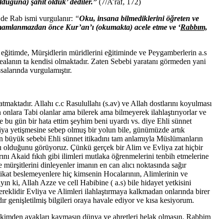
lduğuna) şâhit olduk’ dediler.”
(7/A’râf, 172)
e de Rab ismi vurgulanır:
“
Oku, insana bilmediklerini öğreten ve
amamlanmazdan önce Kur’an’ı (okumakta) acele etme ve ‘
Rabbım,
eri eğitimde, Mürşidlerin müridlerini eğitiminde ve Peygamberlerin a.s
ealanın ta kendisi olmaktadır. Zaten Sebebi yaratanı görmeden yani
salarında vurgulamıştır.
tmaktadır. Allahı c.c Rasulullahı (s.av) ve Allah dostlarını koyulması
n onlara Tabi olanlar ama bilerek ama bilmeyerek ilahlaştırıyorlar ve
e bu gün bir hata ettim şeyhim beni uyardı vs. diye Ehli sünnet
ya yetişmesine sebep olmuş bir yolun bile, günümüzde artık
en büyük sebebi Ehli sünnet itikadını tam anlamıyla Müslümanların
 olduğunu görüyoruz. Çünkü gerçek bir Alim ve Evliya zat hiçbir
nı Akaid fıkıh gibi ilimleri mutlaka öğrenmelerini tenbih etmelerine
ürşitlerini dinleyenler imanın en can alıcı noktasında sağır
 itikat beslemeyenlere hiç kimsenin Hocalarının, Alimlerinin ve
n ki, Allah Azze ve cell Habibine ( a.s) bile hidayet yetkisini
reklidir Evliya ve Alimleri ilahlaştırmaya kalkmadan onlarında birer
r genişletilmiş bilgileri oraya havale ediyor ve kısa kesiyorum.
üstakimden ayakları kaymasın dünya ve ahretleri helak olmasın. Rabbim