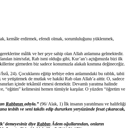
unmak, kemâle erdirmek, efendi olmak, sorumluluğunu yüklenmek,
n gereklerine mâlik ve her şeye sahip olan Allah anlamına gelmektedir.
anılan isim/sıfat, Rab ismi olduğu gibi, Kur’an’ı açtığımızda bizi ilk
ekillerine girmeden biz sadece konumuzla alakalı kısmına değineceğiz.
/İsrâ, 24). Çocuklarını eğitip terbiye eden anlamındaki bu rablık, tabii
 ve yetiştirmek de mutlak ve hakiki Rab olan Allah’a aittir. O, sadece
di sınırları içinde tekâmül etmesi demektir. Devamlı yaratma halinde
rbiye, “eğitim” kelimesini hemen tümüyle karşılar. O yüzden “öğretim ve
tan
Rabbının
adıyla.”
(96/ Alak, 1) İlk insanın yaratılması ve halifeliği
sana tesbih ve seni takdis edip dururken yeryüzünde fesat çıkaracak,
k’ demeyesiniz diye
Rabbın
Âdem oğullarından, onların