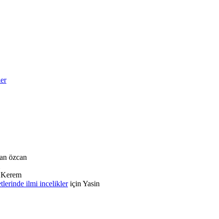
ler
an özcan
n
Kerem
rinde ilmi incelikler
için
Yasin