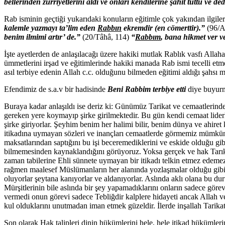
bellerinden zürriyetlerini aldı ve onları kendilerine şâhit tuttu ve de
Rab isminin geçtiği yukarıdaki konuların eğitimle çok yakından ilgileri
kalemle yazmayı ta’lim eden
Rabbın
ekremdir (en cömerttir).”
(96/A
benim ilmimi artır’ de.”
(20/Tâhâ, 114)
“
Rabbım
, bana hikmet ver ve
İşte ayetlerden de anlaşılacağı üzere hakiki mutlak Rablık vasfı Allaha 
ümmetlerini irşad ve eğitimlerinde hakiki manada Rab ismi tecelli et
asıl terbiye edenin Allah c.c. olduğunu bilmeden eğitimi aldığı şahsı
Efendimiz de s.a.v bir hadisinde
Beni Rabbim terbiye etti
diye buyurm
Buraya kadar anlaşıldı ise deriz ki: Günümüz Tarikat ve cemaatlerinde 
gereken yere koymayıp şirke girilmektedir. Bu gün kendi cemaat liderler
şirke giriyorlar. Şeyhim benim her halimi bilir, benim dünya ve ahiret
itikadına uymayan sözleri ve inançları cemaatlerde görmemiz mümkün
maksatlarından saptığını bu işi beceremediklerini ve eskide olduğu g
bilmemesinden kaynaklandığını görüyoruz. Yoksa gerçek ve hak Tarık
zaman tabilerine Ehli sünnete uymayan bir itikadı telkin etmez edemez
rağmen maalesef Müslümanların her alanında yozlaşmalar olduğu gibi b
oluyorlar şeytana kanıyorlar ve aldanıyorlar. Aslında aklı olana bu dur
Mürşitlerinin bile aslında bir şey yapamadıklarını onların sadece göre
vermedi onun görevi sadece Tebliğdir kalplere hidayeti ancak Allah ve
kul olduklarını unutmadan iman etmek güzeldir. İlerde inşallah Tarikat
Son olarak Hak talipleri dinin hükümlerini hele, hele itikad hükümleri