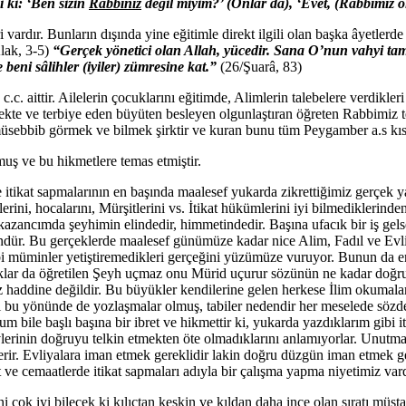
di ki: ‘Ben sizin
Rabbınız
değil miyim?’ (Onlar da), ‘Evet, (Rabbımız o
 vardır. Bunların dışında yine eğitimle direkt ilgili olan başka âyetlerd
lak, 3-5)
“Gerçek yönetici olan Allah, yücedir. Sana O’nun vahyi t
 beni sâlihler (iyiler) zümresine kat.”
(26/Şuarâ, 83)
c.c. aittir. Ailelerin çocuklarını eğitimde, Alimlerin talebelere verdikl
mekte ve terbiye eden büyüten besleyen olgunlaştıran öğreten Rabbimiz t
 müsebbib görmek ve bilmek şirktir ve kuran bunu tüm Peygamber a.s kıs
uş ve bu hikmetlere temas etmiştir.
itikat sapmalarının en başında maalesef yukarda zikrettiğimiz gerçek ya
ini, hocalarını, Mürşitlerini vs. İtikat hükümlerini iyi bilmediklerinde
 kazancımda şeyhimin elindedir, himmetindedir. Başına ufacık bir iş gels
dür. Bu gerçeklerde maalesef günümüze kadar nice Alim, Fadıl ve Evli
ibi müminler yetiştiremedikleri gerçeğini yüzümüze vuruyor. Bunun da 
lar da öğretilen Şeyh uçmaz onu Mürid uçurur sözünün ne kadar doğru
 haddine değildir. Bu büyükler kendilerine gelen herkese İlim okumaları
u yönünde de yozlaşmalar olmuş, tabiler nedendir her meselede sözde m
um bile başlı başına bir ibret ve hikmettir ki, yukarda yazdıklarım gibi
vlerinin doğruyu telkin etmekten öte olmadıklarını anlamıyorlar. Unutmayı
rir. Evliyalara iman etmek gereklidir lakin doğru düzgün iman etmek ge
 ve cemaatlerde itikat sapmaları adıyla bir çalışma yapma niyetimiz vardı
ni çok iyi bilecek ki kılıçtan keskin ve kıldan daha ince olan sıratı m