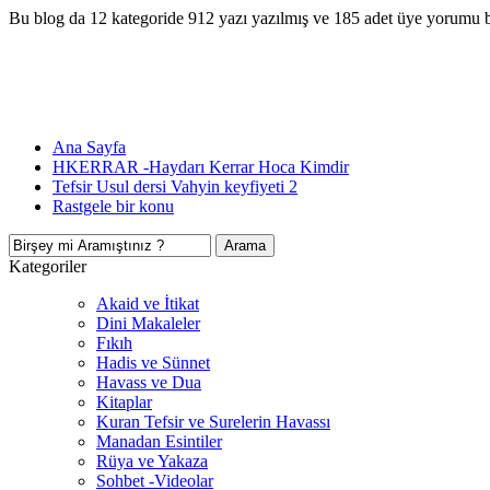
Bu blog da 12 kategoride 912 yazı yazılmış ve 185 adet üye yorumu 
Ana Sayfa
HKERRAR -Haydarı Kerrar Hoca Kimdir
Tefsir Usul dersi Vahyin keyfiyeti 2
Rastgele bir konu
Kategoriler
Akaid ve İtikat
Dini Makaleler
Fıkıh
Hadis ve Sünnet
Havass ve Dua
Kitaplar
Kuran Tefsir ve Surelerin Havassı
Manadan Esintiler
Rüya ve Yakaza
Sohbet -Videolar