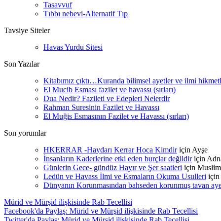
Tasavvuf
Tıbbı nebevi-Alternatif Tıp
Tavsiye Siteler
Havas Yurdu Sitesi
Son Yazılar
Kitabımız çıktı…Kuranda bilimsel ayetler ve ilmi hikmet
El Mucib Esması fazilet ve havassı (sırları)
Dua Nedir? Fazileti ve Edepleri Nelerdir
Rahman Suresinin Fazilet ve Havassı
El Muğis Esmasının Fazilet ve Havassı (sırları)
Son yorumlar
HKERRAR -Haydarı Kerrar Hoca Kimdir
için
Ayşe
İnsanların Kaderlerine etki eden burçlar değildir
için
Adn
Günlerin Gece- gündüz Hayır ve Şer saatleri
için
Muslim
Ledün ve Havass İlmi ve Esmaların Okuma Usulleri
içi
Dünyanın Korunmasından bahseden korunmuş tavan ayetle
Mürid ve Mürşid ilişkisinde Rab Tecellisi
Facebook'da Paylaş: Mürid ve Mürşid ilişkisinde Rab Tecellisi
Twitter'da Paylaş: Mürid ve Mürşid ilişkisinde Rab Tecellisi