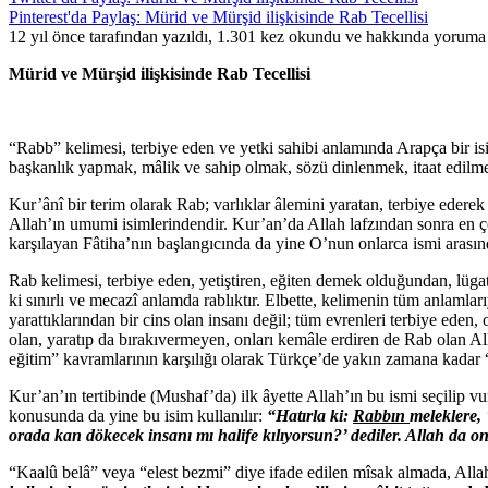
Pinterest'da Paylaş: Mürid ve Mürşid ilişkisinde Rab Tecellisi
12 yıl önce tarafından yazıldı, 1.301 kez okundu ve hakkında
yoruma 
Mürid ve Mürşid ilişkisinde Rab Tecellisi
“Rabb” kelimesi, terbiye eden ve yetki sahibi anlamında Arapça bir 
başkanlık yapmak, mâlik ve sahip olmak, sözü dinlenmek, itaat edilmek
Kur’ânî bir terim olarak Rab; varlıklar âlemini yaratan, terbiye edere
Allah’ın umumi isimlerindendir. Kur’an’da Allah lafzından sonra en çok
karşılayan Fâtiha’nın başlangıcında da yine O’nun onlarca ismi arası
Rab kelimesi, terbiye eden, yetiştiren, eğiten demek olduğundan, lügat a
ki sınırlı ve mecazî anlamda rablıktır. Elbette, kelimenin tüm anlamla
yarattıklarından bir cins olan insanı değil; tüm evrenleri terbiye eden,
olan, yaratıp da bırakıvermeyen, onları kemâle erdiren de Rab olan All
eğitim” kavramlarının karşılığı olarak Türkçe’de yakın zamana kadar “t
Kur’an’ın tertibinde (Mushaf’da) ilk âyette Allah’ın bu ismi seçilip vur
konusunda da yine bu isim kullanılır:
“Hatırla ki:
Rabbın
meleklere, 
orada kan dökecek insanı mı halife kılıyorsun?’ dediler. Allah da onl
“Kaalû belâ” veya “elest bezmi” diye ifade edilen mîsak almada, Allah