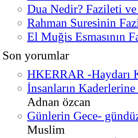
Dua Nedir? Fazileti ve
Rahman Suresinin Fazi
El Muğis Esmasının Faz
Son yorumlar
HKERRAR -Haydarı Ke
İnsanların Kaderlerine 
Adnan özcan
Günlerin Gece- gündüz 
Muslim