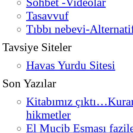
Sohbet -Videolar
Tasavvuf
Tıbbı nebevi-Alternati
Tavsiye Siteler
Havas Yurdu Sitesi
Son Yazılar
Kitabımız çıktı…Kurand
hikmetler
El Mucib Esması fazilet