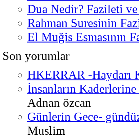
Dua Nedir? Fazileti ve
Rahman Suresinin Fazi
El Muğis Esmasının Faz
Son yorumlar
HKERRAR -Haydarı Ke
İnsanların Kaderlerine 
Adnan özcan
Günlerin Gece- gündüz 
Muslim