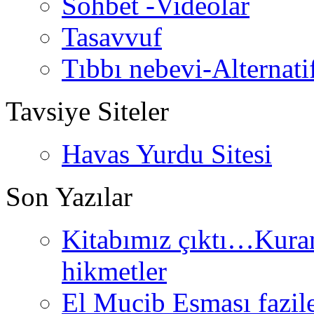
Sohbet -Videolar
Tasavvuf
Tıbbı nebevi-Alternati
Tavsiye Siteler
Havas Yurdu Sitesi
Son Yazılar
Kitabımız çıktı…Kurand
hikmetler
El Mucib Esması fazilet