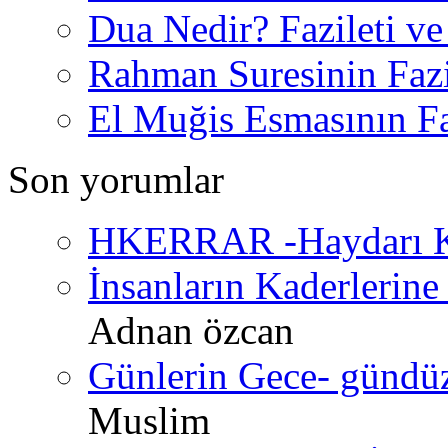
Dua Nedir? Fazileti ve
Rahman Suresinin Fazi
El Muğis Esmasının Faz
Son yorumlar
HKERRAR -Haydarı Ke
İnsanların Kaderlerine 
Adnan özcan
Günlerin Gece- gündüz 
Muslim