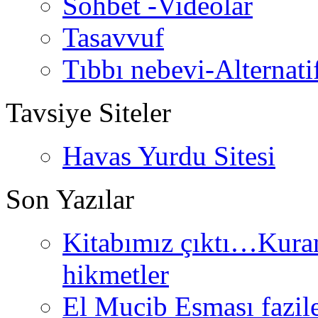
Sohbet -Videolar
Tasavvuf
Tıbbı nebevi-Alternati
Tavsiye Siteler
Havas Yurdu Sitesi
Son Yazılar
Kitabımız çıktı…Kurand
hikmetler
El Mucib Esması fazilet