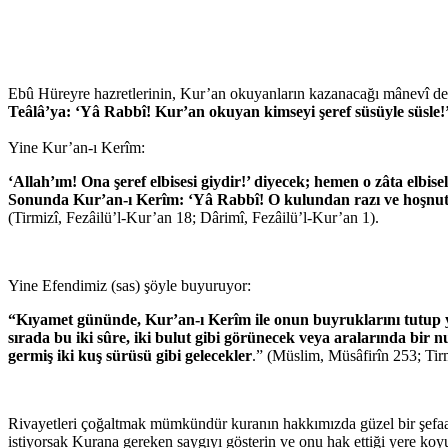
Ebû Hüreyre hazretlerinin, Kur’an okuyanların kazanacağı mânevî derece
Teâlâ’ya: ‘Yâ Rabbî! Kur’an okuyan kimseyi şeref süsüyle süsle!
Yine Kur’an-ı Kerîm:
‘Allah’ım! Ona şeref elbisesi giydir!’ diyecek; hemen o zâta elbise
Sonunda Kur’an-ı Kerîm: ‘Yâ Rabbî! O kulundan razı ve hoşnut 
(Tirmizî, Fezâilü’l-Kur’an 18; Dârimî, Fezâilü’l-Kur’an 1).
Yine Efendimiz (sas) şöyle buyuruyor:
“Kıyamet gününde, Kur’an-ı Kerîm ile onun buyruklarını tutup y
sırada bu iki sûre, iki bulut gibi görünecek veya aralarında bir 
germiş iki kuş sürüsü gibi gelecekler
.” (Müslim, Müsâfirîn 253; Tirm
Rivayetleri çoğaltmak mümkündür kuranın hakkımızda güzel bir şefaatç
istiyorsak Kurana gereken saygıyı gösterin ve onu hak ettiği yere k