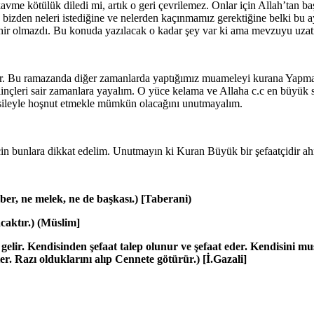
me kötülük diledi mi, artık o geri çevrilemez. Onlar için Allah’tan baş
izden neleri istediğine ve nelerden kaçınmamız gerektiğine belki bu a
zehir olmazdı. Bu konuda yazılacak o kadar şey var ki ama mevzuyu uza
nlar. Bu ramazanda diğer zamanlarda yaptığımız muameleyi kurana Yapma
çleri sair zamanlara yayalım. O yüce kelama ve Allaha c.c en büyük s
sileyle hoşnut etmekle mümkün olacağını unutmayalım.
in bunlara dikkat edelim. Unutmayın ki Kuran Büyük bir şefaatçidir ahre
er, ne melek, ne de başkası.) [Taberani)
caktır.) (Müslim]
 gelir. Kendisinden şefaat talep olunur ve şefaat eder. Kendisini m
. Razı olduklarını alıp Cennete götürür.) [İ.Gazali]