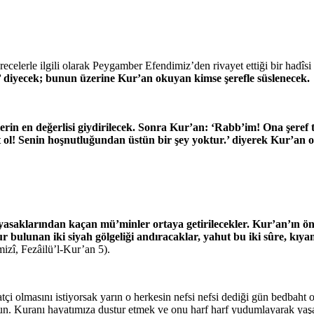
lerle ilgili olarak Peygamber Efendimiz’den rivayet ettiği bir hadîsi ş
’ diyecek; bunun üzerine Kur’an okuyan kimse şerefle süslenecek.
lerin en değerlisi giydirilecek. Sonra Kur’an: ‘Rabb’im! Ona şeref ta
ol! Senin hoşnutluğundan üstün bir şey yoktur.’ diyerek Kur’an o
asaklarından kaçan mü’minler ortaya getirilecekler. Kur’an’ın önü
nur bulunan iki siyah gölgeliği andıracaklar, yahut bu iki sûre, k
izî, Fezâilü’l-Kur’an 5).
i olmasını istiyorsak yarın o herkesin nefsi nefsi dediği gün bedbaht
oyun. Kuranı hayatımıza dustur etmek ve onu harf harf yudumlayarak yaş