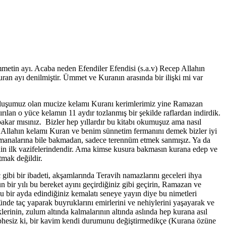
etin ayı. Acaba neden Efendiler Efendisi (s.a.v) Recep Allahın
ayı denilmiştir. Ümmet ve Kuranın arasında bir ilişki mi var
tuluşumuz olan mucize kelamı Kuranı kerimlerimiz yine Ramazan
lan o yüce kelamın 11 aydır tozlanmış bir şekilde raflardan indirdik.
akar mısınız. Bizler hep yıllardır bu kitabı okumuşuz ama nasıl
z Allahın kelamı Kuran ve benim sünnetim fermanını demek bizler iyi
 manalarına bile bakmadan, sadece terennüm etmek sanmışız. Ya da
inin ilk vazifelerindendir. Ama kimse kusura bakmasın kurana edep ve
mak değildir.
ibi bir ibadeti, akşamlarında Teravih namazlarını geceleri ihya
ün bir yılı bu bereket ayını geçirdiğiniz gibi geçirin, Ramazan ve
u bir ayda edindiğiniz kemalatı seneye yayın diye bu nimetleri
de taç yaparak buyruklarını emirlerini ve nehiylerini yaşayarak ve
lerinin, zulum altında kalmalarının altında aslında hep kurana asıl
üphesiz ki, bir kavim kendi durumunu değiştirmedikçe (Kurana özüne