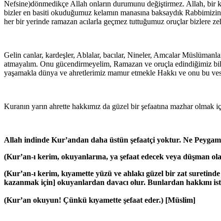
Nefsine)dönmedikçe Allah onların durumunu değiştirmez. Allah, bir kav
bizler en basiti okuduğumuz kelamın manasına baksaydık Rabbimizin b
her bir yerinde ramazan acılarla geçmez tuttuğumuz oruçlar bizlere 
Gelin canlar, kardeşler, Ablalar, bacılar, Nineler, Amcalar Müslüma
atmayalım. Onu gücendirmeyelim, Ramazan ve oruçla edindiğimiz bilin
yaşamakla dünya ve ahretlerimiz mamur etmekle Hakkı ve onu bu ve
Kuranın yarın ahrette hakkımız da güzel bir şefaatına mazhar olmak iç
Allah indinde Kur’andan daha üstün şefaatçi yoktur. Ne Peygamb
(Kur’an-ı kerim, okuyanlarına, ya şefaat edecek veya düşman ola
(Kur’an-ı kerim, kıyamette yüzü ve ahlakı güzel bir zat suretinde
kazanmak için] okuyanlardan davacı olur. Bunlardan hakkını ister
(Kur’an okuyun! Çünkü kıyamette şefaat eder.) [Müslim]