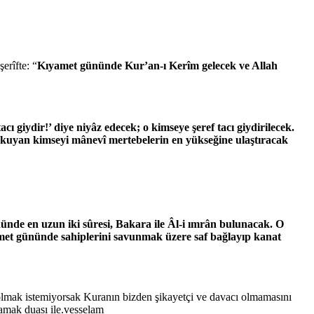
erîfte: “
Kıyamet gününde Kur’an-ı Kerîm gelecek ve Allah
cı giydir!’ diye niyâz edecek; o kimseye şeref tacı giydirilecek.
kuyan kimseyi mânevî mertebelerin en yükseğine ulaştıracak
nde en uzun iki sûresi, Bakara ile Âl-i ımrân bulunacak. O
ıyamet gününde sahiplerini savunmak üzere saf bağlayıp kanat
 olmak istemiyorsak Kuranın bizden şikayetçi ve davacı olmamasını
amak duası ile.vesselam