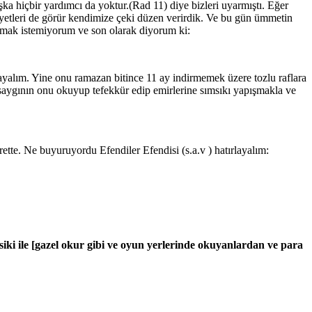
ka hiçbir yardımcı da yoktur.(Rad 11) diye bizleri uyarmıştı. Eğer
yetleri de görür kendimize çeki düzen verirdik. Ve bu gün ümmetin
tmak istemiyorum ve son olarak diyorum ki:
yalım. Yine onu ramazan bitince 11 ay indirmemek üzere tozlu raflara
aygının onu okuyup tefekkür edip emirlerine sımsıkı yapışmakla ve
tte. Ne buyuruyordu Efendiler Efendisi (s.a.v ) hatırlayalım:
usiki ile [gazel okur gibi ve oyun yerlerinde okuyanlardan ve para