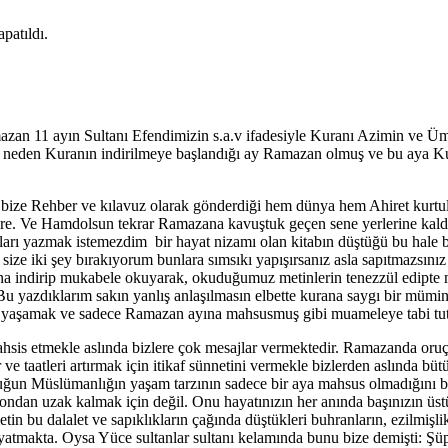
patıldı.
zan 11 ayın Sultanı Efendimizin s.a.v ifadesiyle Kuranı Azimin ve Ümm
en Kuranın indirilmeye başlandığı ay Ramazan olmuş ve bu aya Kuran 
n bize Rehber ve kılavuz olarak gönderdiği hem dünya hem Ahiret kur
re. Ve Hamdolsun tekrar Ramazana kavuştuk geçen sene yerlerine kaldırı
arı yazmak istemezdim bir hayat nizamı olan kitabın düştüğü bu hale b
ize iki şey bırakıyorum bunlara sımsıkı yapışırsanız asla sapıtmazsını
ana indirip mukabele okuyarak, okuduğumuz metinlerin tenezzül edipte
 Bu yazdıklarım sakın yanlış anlaşılmasın elbette kurana saygı bir müm
 yaşamak ve sadece Ramazan ayına mahsusmuş gibi muameleye tabi tut
sis etmekle aslında bizlere çok mesajlar vermektedir. Ramazanda oruç g
ve taatleri artırmak için itikaf sünnetini vermekle bizlerden aslında büt
lluğun Müslümanlığın yaşam tarzının sadece bir aya mahsus olmadığını b
an uzak kalmak için değil. Onu hayatınızın her anında başınızın üstün
n bu dalalet ve sapıklıkların çağında düştükleri buhranların, ezilmişlik
yatmakta. Oysa Yüce sultanlar sultanı kelamında bunu bize demişti: Ş