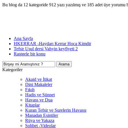
Bu blog da 12 kategoride 912 yazı yazılmış ve 185 adet üye yorumu 
Ana Sayfa
HKERRAR -Haydarı Kerrar Hoca Kimdir
Tefsir Usul dersi Vahyin keyfiyeti 2
Rastgele bir konu
Kategoriler
Akaid ve İtikat
Dini Makaleler
Fıkıh
Hadis ve Sünnet
Havass ve Dua
Kitaplar
Kuran Tefsir ve Surelerin Havassı
Manadan Esintiler
Rüya ve Yakaza
Sohbet -Videolar