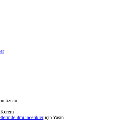
ler
an özcan
n
Kerem
rinde ilmi incelikler
için
Yasin