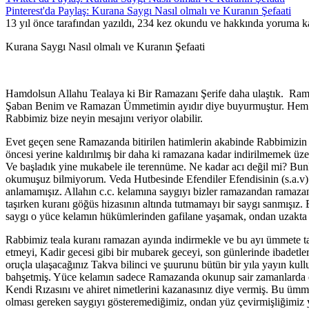
Pinterest'da Paylaş: Kurana Saygı Nasıl olmalı ve Kuranın Şefaati
13 yıl önce tarafından yazıldı, 234 kez okundu ve hakkında
yoruma ka
Kurana Saygı Nasıl olmalı ve Kuranın Şefaati
Hamdolsun Allahu Tealaya ki Bir Ramazanı Şerife daha ulaştık. Rama
Şaban Benim ve Ramazan Ümmetimin ayıdır diye buyurmuştur. Hem ned
Rabbimiz bize neyin mesajını veriyor olabilir.
Evet geçen sene Ramazanda bitirilen hatimlerin akabinde Rabbimizi
öncesi yerine kaldırılmış bir daha ki ramazana kadar indirilmemek üze
Ve başladık yine mukabele ile terennüme. Ne kadar acı değil mi? Bunl
okumuşuz bilmiyorum. Veda Hutbesinde Efendiler Efendisinin (s.a.v) s
anlamamışız. Allahın c.c. kelamına saygıyı bizler ramazandan ramaz
taşırken kuranı göğüs hizasının altında tutmamayı bir saygı sanmışız.
saygı o yüce kelamın hükümlerinden gafilane yaşamak, ondan uzakta
Rabbimiz teala kuranı ramazan ayında indirmekle ve bu ayı ümmete tah
etmeyi, Kadir gecesi gibi bir mubarek geceyi, son günlerinde ibadetler 
oruçla ulaşacağınız Takva bilinci ve şuurunu bütün bir yıla yayın ku
bahşetmiş. Yüce kelamın sadece Ramazanda okunup sair zamanlarda ond
Kendi Rızasını ve ahiret nimetlerini kazanasınız diye vermiş. Bu ümmeti
olması gereken saygıyı gösteremediğimiz, ondan yüz çevirmişliğimiz 