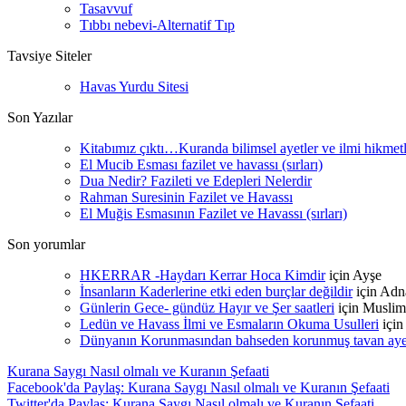
Tasavvuf
Tıbbı nebevi-Alternatif Tıp
Tavsiye Siteler
Havas Yurdu Sitesi
Son Yazılar
Kitabımız çıktı…Kuranda bilimsel ayetler ve ilmi hikmet
El Mucib Esması fazilet ve havassı (sırları)
Dua Nedir? Fazileti ve Edepleri Nelerdir
Rahman Suresinin Fazilet ve Havassı
El Muğis Esmasının Fazilet ve Havassı (sırları)
Son yorumlar
HKERRAR -Haydarı Kerrar Hoca Kimdir
için
Ayşe
İnsanların Kaderlerine etki eden burçlar değildir
için
Adn
Günlerin Gece- gündüz Hayır ve Şer saatleri
için
Muslim
Ledün ve Havass İlmi ve Esmaların Okuma Usulleri
içi
Dünyanın Korunmasından bahseden korunmuş tavan ayetle
Kurana Saygı Nasıl olmalı ve Kuranın Şefaati
Facebook'da Paylaş: Kurana Saygı Nasıl olmalı ve Kuranın Şefaati
Twitter'da Paylaş: Kurana Saygı Nasıl olmalı ve Kuranın Şefaati