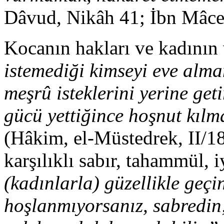
Dâvud, Nikâh 41; İbn Mâce
Kocanın hakları ve kadının 
istemediği kimseyi eve alma
meşrû isteklerini yerine get
gücü yettiğince hoşnut kıl
(Hâkim, el-Müstedrek, II/1
karşılıklı sabır, tahammül, i
(kadınlarla) güzellikle geçi
hoşlanmıyorsanız, sabredin;