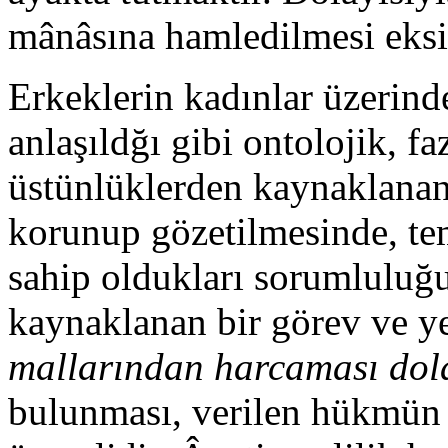
mânâsına hamledilmesi eksik
Erkeklerin kadınlar üzerin
anlaşıldğı gibi ontolojik, fa
üstünlüklerden kaynaklanan 
korunup gözetilmesinde, tem
sahip oldukları sorumluluğ
kaynaklanan bir görev ve ye
mallarından harcaması do
bulunması, verilen hükmün i