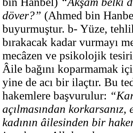
bin Hanbel)
“Akşam belki de
döver?”
(Ahmed bin Hanbel
buyurmuştur. b- Yüze, tehli
bırakacak kadar vurmayı me
mecâzen ve psikolojik tesir
Âile bağını koparmamak için
yine de acı bir ilaçtır. Bu 
hakemlere başvurulur:
“Kar
açılmasından korkarsanız, 
kadının âilesinden bir hak