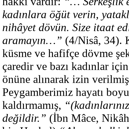
hakkı vardır:
“… Serkeşlik 
kadınlara öğüt verin, yatakl
nihâyet dövün. Size itaat ed
aramayın…”
(4/Nisâ, 34). 
küsme ve hafifçe dövme şek
çaredir ve bazı kadınlar iç
önüne alınarak izin verilmiş,
Peygamberimiz hayatı boyun
kaldırmamış,
“(kadınlarınız
değildir.”
(İbn Mâce, Nikâ