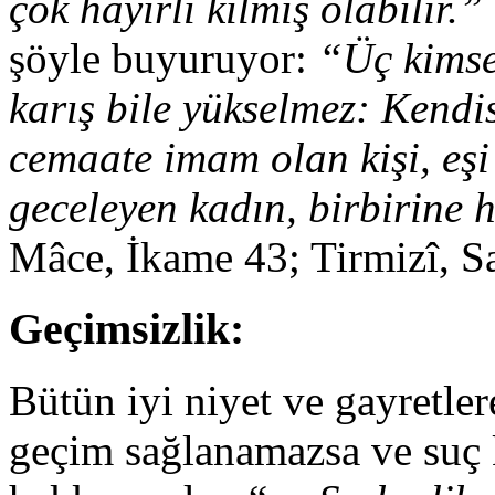
çok hayırlı kılmış olabilir.”
şöyle buyuruyor:
“Üç kimse
karış bile yükselmez: Kendis
cemaate imam olan kişi, eşi
geceleyen kadın, birbirine 
Mâce, İkame 43; Tirmizî, Sa
Geçimsizlik:
Bütün iyi niyet ve gayretl
geçim sağlanamazsa ve suç 