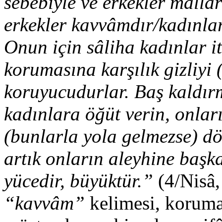
sebebiyle ve erkekler malla
erkekler kavvâmdır/kadınlar
Onun için sâliha kadınlar it
korumasına karşılık gizliyi
koruyucudurlar. Baş kaldırm
kadınlara öğüt verin, onları
(bunlarla yola gelmezse) dö
artık onların aleyhine başk
yücedir, büyüktür.”
(4/Nisâ,
“kavvâm”
kelimesi, koruma