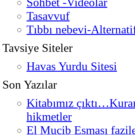
Sohbet -Videolar
Tasavvuf
Tıbbı nebevi-Alternati
Tavsiye Siteler
Havas Yurdu Sitesi
Son Yazılar
Kitabımız çıktı…Kurand
hikmetler
El Mucib Esması fazilet