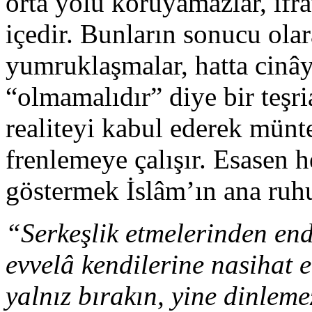
orta yolu koruyamazlar, ifrat
içedir. Bunların sonucu ola
yumruklaşmalar, hatta cinây
“olmamalıdır” diye bir teşr
realiteyi kabul ederek münt
frenlemeye çalışır. Esasen 
göstermek İslâm’ın ana ruhu
“Serkeşlik etmelerinden end
evvelâ kendilerine nasihat 
yalnız bırakın, yine dinlem