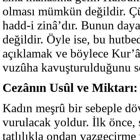
olması mümkün değildir. Ç
hadd-i zinâ’dır. Bunun day
değildir. Öyle ise, bu hutbe
açıklamak ve böylece Kur’â
vuzûha kavuşturulduğunu 
Cezânın Usûl ve Miktarı:
Kadın meşrû bir sebeple döv
vurulacak yoldur. İlk önce, 
tatlılıkla ondan vazgeçirme