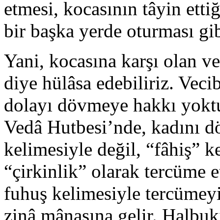
etmesi, kocasının tâyin ett
bir başka yerde oturması gib
Yani, kocasına karşı olan v
diye hülâsa edebiliriz. Veci
dolayı dövmeye hakkı yoktu
Vedâ Hutbesi’nde, kadını d
kelimesiyle değil, “fâhiş” ke
“çirkinlik” olarak tercüme 
fuhuş kelimesiyle tercümey
zinâ mânasına gelir. Halbuk