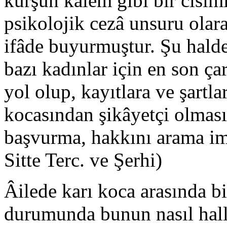
kurşun kalem gibi bir cisim
psikolojik cezâ unsuru olar
ifâde buyurmuştur. Şu hald
bazı kadınlar için en son ça
yol olup, kayıtlara ve şartla
kocasından şikâyetçi olmas
başvurma, hakkını arama imk
Sitte Terc. ve Şerhi)
Âilede karı koca arasında b
durumunda bunun nasıl hall