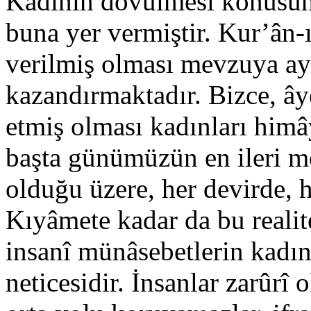
Kadının dövülmesi konusunda
buna yer vermiştir. Kur’ân
verilmiş olması mevzuya ay
kazandırmaktadır. Bizce, â
etmiş olması kadınları him
başta günümüzün en ileri me
olduğu üzere, her devirde, 
Kıyâmete kadar da bu reali
insanî münâsebetlerin kadı
neticesidir. İnsanlar zarûr