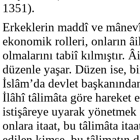
1351).
Erkeklerin maddî ve mânevî 
ekonomik rolleri, onların âi
olmalarını tabiî kılmıştır. 
düzenle yaşar. Düzen ise, bir 
İslâm’da devlet başkanından 
İlâhî tâlimâta göre hareket 
istişâreye uyarak yönetmek
onlara itaat, bu tâlimâta ita
edilen kimse bu tâlimatın dı