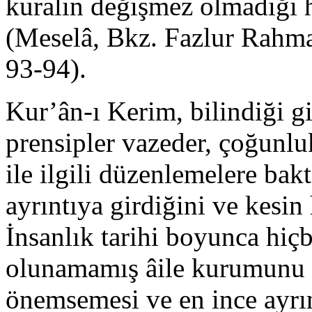
kuralın değişmez olmadığı 
(Meselâ, Bkz. Fazlur Rahma
93-94).
Kur’ân-ı Kerim, bilindiği g
prensipler vazeder, çoğunlu
ile ilgili düzenlemelere bakt
ayrıntıya girdiğini ve kes
İnsanlık tarihi boyunca hiçb
olunamamış âile kurumunu İ
önemsemesi ve en ince ayrı