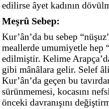
edilirse âyet kadının dövül
Meşrû Sebep:
Kur’ân’da bu sebep “nüşuz” 
meallerde umumiyetle hep “
edilmiştir. Kelime Arapça’da
gibi mânâlara gelir. Selef âl
Kur’ân’da geçen bu tavırda
sürünmemesi, kocasını nefs
önceki davranışını değiştirm