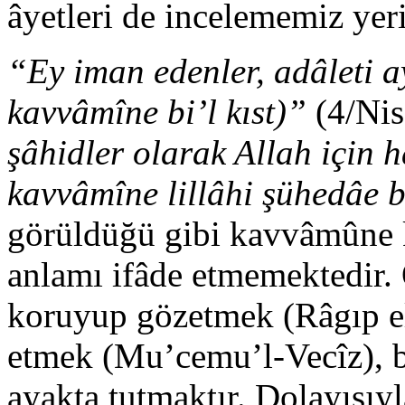
âyetleri de incelememiz yeri
“Ey iman edenler, adâleti a
kavvâmîne bi’l kıst)”
(4/Nis
şâhidler olarak Allah için 
kavvâmîne lillâhi şühedâe bi
görüldüğü gibi kavvâmûne k
anlamı ifâde etmemektedir. 
koruyup gözetmek (Râgıp el-
etmek (Mu’cemu’l-Vecîz), bi
ayakta tutmaktır. Dolayısıy