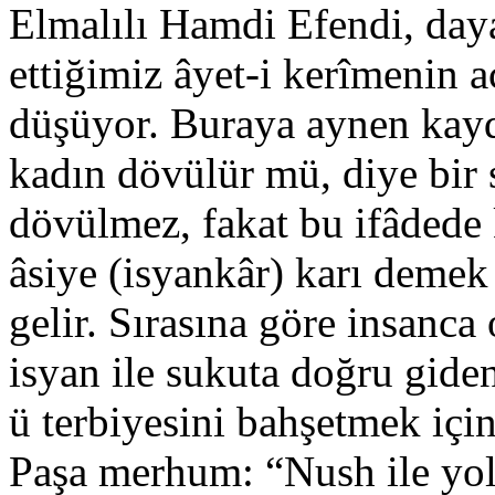
Elmalılı Hamdi Efendi, daya
ettiğimiz âyet-i kerîmenin 
düşüyor. Buraya aynen kay
kadın dövülür mü, diye bir s
dövülmez, fakat bu ifâdede 
âsiye (isyankâr) karı deme
gelir. Sırasına göre insanca
isyan ile sukuta doğru giden
ü terbiyesini bahşetmek için 
Paşa merhum: “Nush ile yola