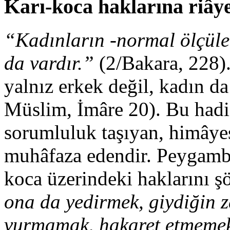
Karı-koca haklarına riâye
“Kadınların -normal ölçüler
da vardır.”
(2/Bakara, 228).
yalnız erkek değil, kadın d
Müslim, İmâre 20). Bu hadi
sorumluluk taşıyan, himâyes
muhâfaza edendir. Peygambe
koca üzerindeki haklarını ş
ona da yedirmek, giydiğin 
vurmamak, hakaret etmemek