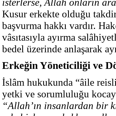
isterlerse, Allah onların a
Kusur erkekte olduğu takdi
başvurma hakkı vardır. Ha
vâsıtasıyla ayırma salâhiyetl
bedel üzerinde anlaşarak ayr
Erkeğin Yöneticiliği ve D
İslâm hukukunda “âile reis
yetki ve sorumluluğu kocaya
“Allah’ın insanlardan bir k