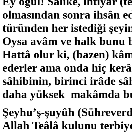
Ey oğul! Sâlike, ihtiyâr (t
olmasından sonra ihsân ed
türünden her istediği şeyi
Oysa avâm ve halk bunu b
Hattâ olur ki, (bazen) kâm
ederler ama onda hiç kerâ
sâhibinin, birinci irâde s
daha yüksek makâmda bul
Şeyhu’ş-şuyûh (Sührever
Allah Teâlâ kulunu terbiy