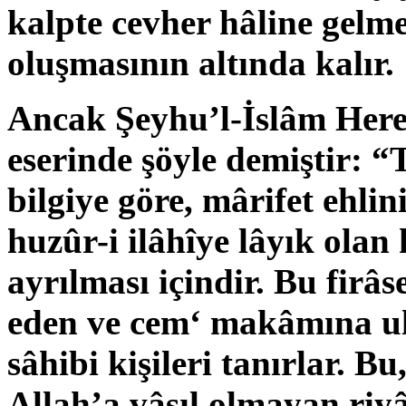
kalpte cevher hâline gelme
oluşmasının altında kalır.
Ancak Şeyhu’l-İslâm Her
eserinde şöyle demiştir: “
bilgiye göre, mârifet ehlini
huzûr-i ilâhîye lâyık olan 
ayrılması içindir. Bu firâs
eden ve cem‘ makâmına ulaş
sâhibi kişileri tanırlar. Bu,
Allah’a vâsıl olmayan riyâ