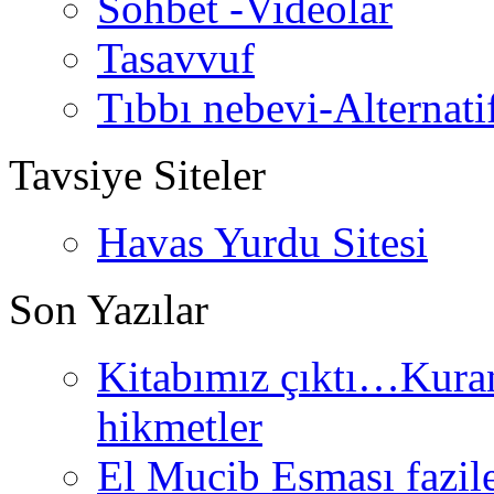
Sohbet -Videolar
Tasavvuf
Tıbbı nebevi-Alternati
Tavsiye Siteler
Havas Yurdu Sitesi
Son Yazılar
Kitabımız çıktı…Kurand
hikmetler
El Mucib Esması fazilet