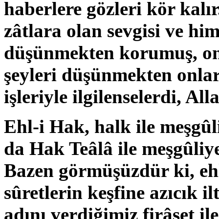
haberlere gözleri kör kalır
zâtlara olan sevgisi ve him
düşünmekten korumuş, onl
şeyleri düşünmekten onla
işleriyle ilgilenselerdi, A
Ehl-i Hak, halk ile meşgûl
da Hak Teâlâ ile meşgûliye
Bazen görmüşüzdür ki, ehl
sûretlerin keşfine azıcık il
adını verdiğimiz firâset il