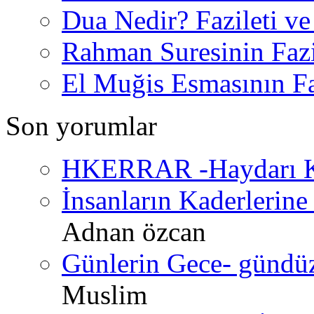
Dua Nedir? Fazileti ve
Rahman Suresinin Fazi
El Muğis Esmasının Faz
Son yorumlar
HKERRAR -Haydarı Ke
İnsanların Kaderlerine 
Adnan özcan
Günlerin Gece- gündüz 
Muslim