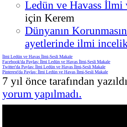
Ledün ve Havass İlmi 
için
Kerem
Dünyanın Korunmasın
ayetlerinde ilmi incelik
İlmi Ledün ve Havas İlmi-Sesli Makale
Facebook'da Paylaş: İlmi Ledün ve Havas İlmi-Sesli Makale
Twitter'da Paylaş: İlmi Ledün ve Havas İlmi-Sesli Makale
Pinterest'da Paylaş: İlmi Ledün ve Havas İlmi-Sesli Makale
7 yıl önce tarafından yazıl
yorum yapılmadı.