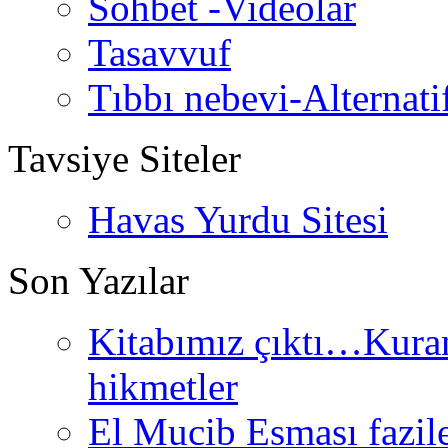
Sohbet -Videolar
Tasavvuf
Tıbbı nebevi-Alternati
Tavsiye Siteler
Havas Yurdu Sitesi
Son Yazılar
Kitabımız çıktı…Kurand
hikmetler
El Mucib Esması fazilet