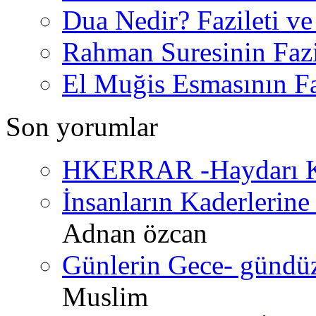
Dua Nedir? Fazileti ve
Rahman Suresinin Fazi
El Muğis Esmasının Faz
Son yorumlar
HKERRAR -Haydarı Ke
İnsanların Kaderlerine 
Adnan özcan
Günlerin Gece- gündüz 
Muslim