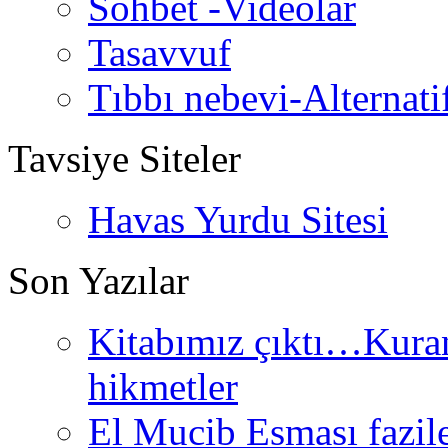
Sohbet -Videolar
Tasavvuf
Tıbbı nebevi-Alternati
Tavsiye Siteler
Havas Yurdu Sitesi
Son Yazılar
Kitabımız çıktı…Kurand
hikmetler
El Mucib Esması fazilet