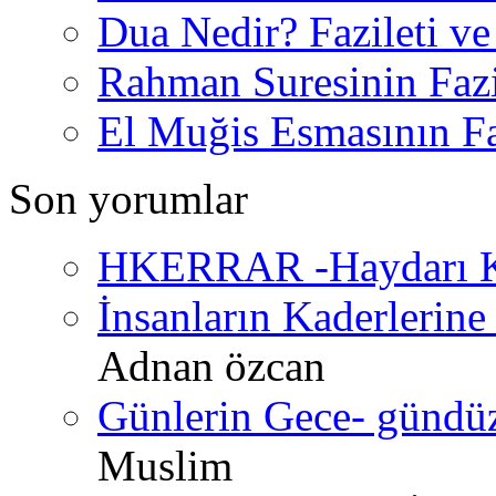
Dua Nedir? Fazileti ve
Rahman Suresinin Fazi
El Muğis Esmasının Faz
Son yorumlar
HKERRAR -Haydarı Ke
İnsanların Kaderlerine 
Adnan özcan
Günlerin Gece- gündüz 
Muslim