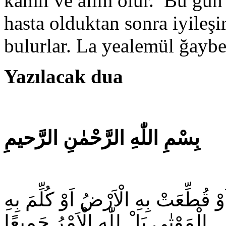
kamil ve alim olur. Bu gün
hasta olduktan sonra iyileşir
bulurlar. La yealemül ğaybe 
Yazılacak dua
بِسْمِ اللّٰهِ الرَّحْمٰنِ الرَّحيمِ
َوْ قُطِّعَتْ بِهِ الْاَرْضُ اَوْ كُلِّمَ بِهِ
الْمَوْتٰى بَلْ لِلّٰهِ الْاَمْرُ جَميعًا