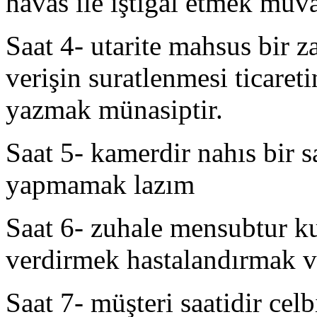
havas ile iştigal etmek muva
Saat 4- utarite mahsus bir z
verişin suratlenmesi ticare
yazmak münasiptir.
Saat 5- kamerdir nahıs bir 
yapmamak lazım
Saat 6- zuhale mensubtur k
verdirmek hastalandırmak ve
Saat 7- müşteri saatidir ce