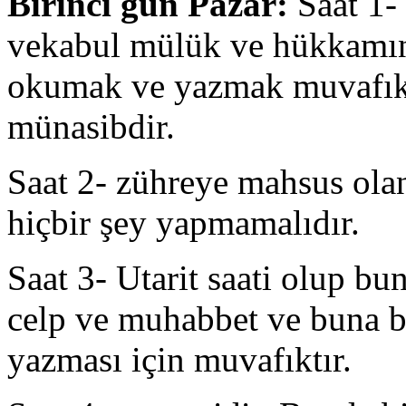
Birinci gün Pazar:
Saat 1-
vekabul mülük ve hükkamın
okumak ve yazmak muvafık 
münasibdir.
Saat 2- zühreye mahsus ol
hiçbir şey yapmamalıdır.
Saat 3- Utarit saati olup bu
celp ve muhabbet ve buna 
yazması için muvafıktır.