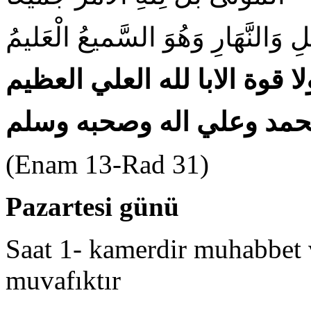
ِ وَالنَّهَارِ وَهُوَ السَّميعُ الْعَليمُ
ا قوة الابا لله العلي العظيم
محمد وعلي اله وصحبه وسلم
(Enam 13-Rad 31)
Pazartesi günü
Saat 1- kamerdir muhabbet v
muvafıktır