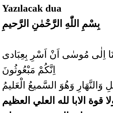
Yazılacak dua
بِسْمِ اللّٰهِ الرَّحْمٰنِ الرَّحيمِ
يْنَا اِلٰى مُوسٰى اَنْ اَسْرِ بِعِبَادى
اِنَّكُمْ مَبْعُوثُونَ
ِ وَالنَّهَارِ وَهُوَ السَّميعُ الْعَليمُ
ا قوة الابا لله العلي العظيم