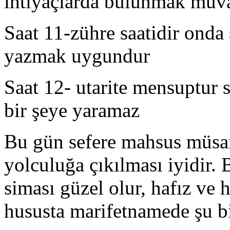
ihtiyaçlarda bulunmak muva
Saat 11-zühre saatidir ond
yazmak uygundur
Saat 12- utarite mensuptu
bir şeye yaramaz
Bu gün sefere mahsus müsait
yolculuğa çıkılması iyidir
siması güzel olur, hafız ve 
hususta marifetnamede şu bil