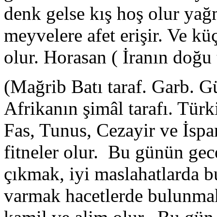
denk gelse kış hoş olur yağ
meyvelere afet erişir. Ve k
olur. Horasan ( İranın doğu t
(Mağrib Batı taraf. Garb. Gü
Afrikanın şimâl tarafı. Tür
Fas, Tunus, Cezayir ve İspan
fitneler olur. Bu günün gece
çıkmak, iyi maslahatlarda 
varmak hacetlerde bulunmak