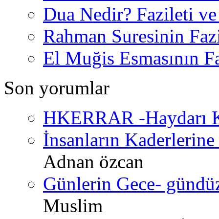
Dua Nedir? Fazileti ve
Rahman Suresinin Fazi
El Muğis Esmasının Faz
Son yorumlar
HKERRAR -Haydarı Ke
İnsanların Kaderlerine 
Adnan özcan
Günlerin Gece- gündüz 
Muslim