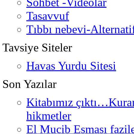
Sohbet -Videolar
Tasavvuf
Tıbbı nebevi-Alternati
Tavsiye Siteler
Havas Yurdu Sitesi
Son Yazılar
Kitabımız çıktı…Kurand
hikmetler
El Mucib Esması fazilet