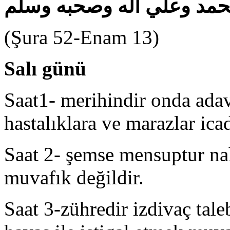
محمد وعلي اله وصحبه وسلم
(Şura 52-Enam 13)
Salı günü
Saat1- merihindir onda adav
hastalıklara ve marazlar ica
Saat 2- şemse mensuptur na
muvafık değildir.
Saat 3-zühredir izdivaç tale