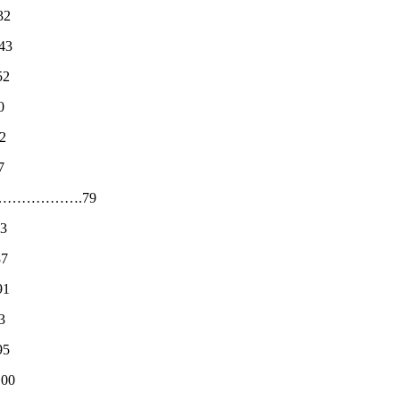
32
43
52
0
2
7
………………….79
3
87
91
3
95
00