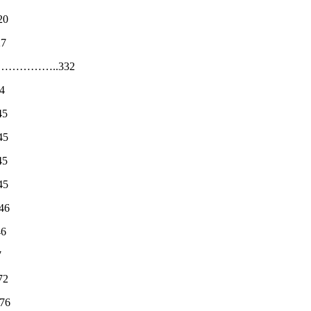
20
7
……………..332
4
5
45
5
45
46
6
7
72
76