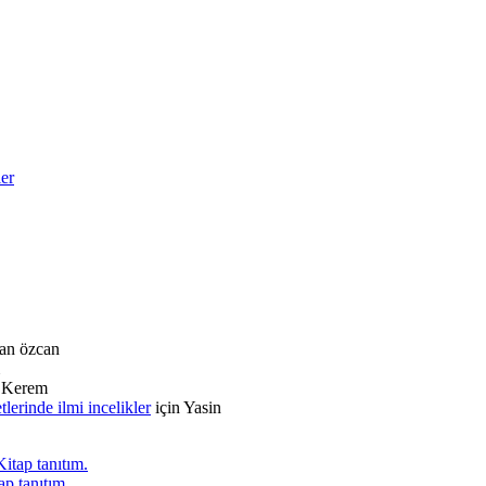
ler
an özcan
n
Kerem
rinde ilmi incelikler
için
Yasin
itap tanıtım.
p tanıtım.