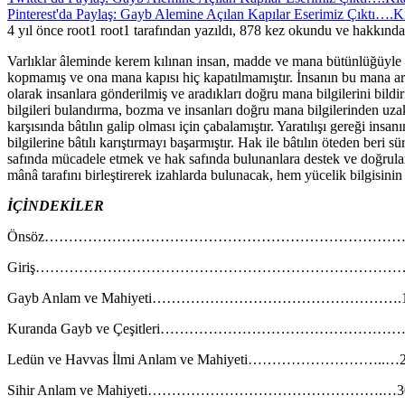
Pinterest'da Paylaş: Gayb Alemine Açılan Kapılar Eserimiz Çıktı….Ki
4 yıl önce root1 root1 tarafından yazıldı, 878 kez okundu ve hakkınd
Varlıklar âleminde kerem kılınan insan, madde ve mana bütünlüğüyle ahs
kopmamış ve ona mana kapısı hiç kapatılmamıştır. İnsanın bu mana aray
olarak insanlara gönderilmiş ve aradıkları doğru mana bilgilerini bildi
bilgileri bulandırma, bozma ve insanları doğru mana bilgilerinden uzakl
karşısında bâtılın galip olması için çabalamıştır. Yaratılışı gereği i
bilgilerine bâtılı karıştırmayı başarmıştır. Hak ile bâtılın öteden beri 
safında mücadele etmek ve hak safında bulunanlara destek ve doğrular
mânâ tarafını birleştirerek izahlarda bulunacak, hem yücelik bilgisini
İÇİNDEKİLER
Önsöz…………………………………………………………………
Giriş…………………………………………………………………
Gayb Anlam ve Mahiyeti…………………………………………….
Kuranda Gayb ve Çeşitleri……………………………………………
Ledün ve Havvas İlmi Anlam ve Mahiyeti………………………..…
Sihir Anlam ve Mahiyeti………………………………………….…3