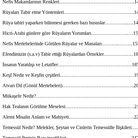
Nefis Makamlarının Renkleri……………………………………….1
Rüyaları Tabir etme Yöntemleri…………………………………….1
Rüya tabiri yaparken bilinmesi gereken bazı hususlar…………..….1
Hicri-Arabi günlere göre Rüyaların Yorumları…………………..…1
Nefis Mertebelerinde Görülen Rüyalar ve Manaları……….………15
Efendimizin (s.a.v) Tabir ettiği Rüyalardan Örnekler………………1
İnsanın Yaratılışı ve Letaifler………………………………………18
Keşf Nedir ve Keşfin çeşitleri………………………………………1
Atvarı Dil (Gönül Mertebeleri)……………………………………..2
Mükaşefe Nedir?……………………………………………………
Hak Tealanın Görülme Meselesi……………………………………2
Alemi Misalin Anlam ve Mahiyeti………………………………….2
Temessül Nedir? Melekler, Şeytan ve Cinlerin Temes
Temessül İlminin Bazı incelikleri………………………….………24