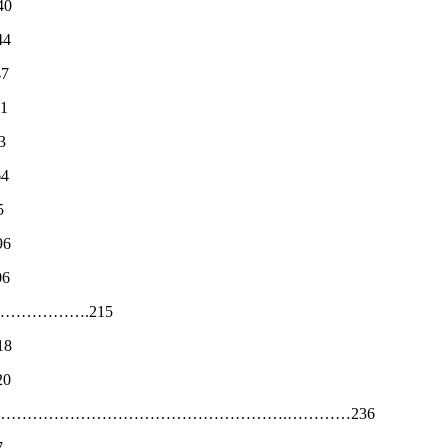
40
44
47
51
3
64
5
96
06
……………….215
18
20
sülle İlişkileri………………………………………………….…………236
7