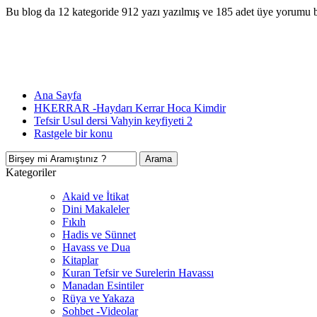
Bu blog da 12 kategoride 912 yazı yazılmış ve 185 adet üye yorumu 
Ana Sayfa
HKERRAR -Haydarı Kerrar Hoca Kimdir
Tefsir Usul dersi Vahyin keyfiyeti 2
Rastgele bir konu
Kategoriler
Akaid ve İtikat
Dini Makaleler
Fıkıh
Hadis ve Sünnet
Havass ve Dua
Kitaplar
Kuran Tefsir ve Surelerin Havassı
Manadan Esintiler
Rüya ve Yakaza
Sohbet -Videolar