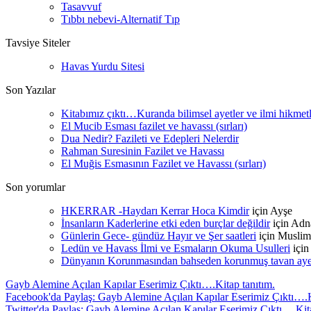
Tasavvuf
Tıbbı nebevi-Alternatif Tıp
Tavsiye Siteler
Havas Yurdu Sitesi
Son Yazılar
Kitabımız çıktı…Kuranda bilimsel ayetler ve ilmi hikmet
El Mucib Esması fazilet ve havassı (sırları)
Dua Nedir? Fazileti ve Edepleri Nelerdir
Rahman Suresinin Fazilet ve Havassı
El Muğis Esmasının Fazilet ve Havassı (sırları)
Son yorumlar
HKERRAR -Haydarı Kerrar Hoca Kimdir
için
Ayşe
İnsanların Kaderlerine etki eden burçlar değildir
için
Adn
Günlerin Gece- gündüz Hayır ve Şer saatleri
için
Muslim
Ledün ve Havass İlmi ve Esmaların Okuma Usulleri
içi
Dünyanın Korunmasından bahseden korunmuş tavan ayetle
Gayb Alemine Açılan Kapılar Eserimiz Çıktı….Kitap tanıtım.
Facebook'da Paylaş: Gayb Alemine Açılan Kapılar Eserimiz Çıktı….K
Twitter'da Paylaş: Gayb Alemine Açılan Kapılar Eserimiz Çıktı….Kita