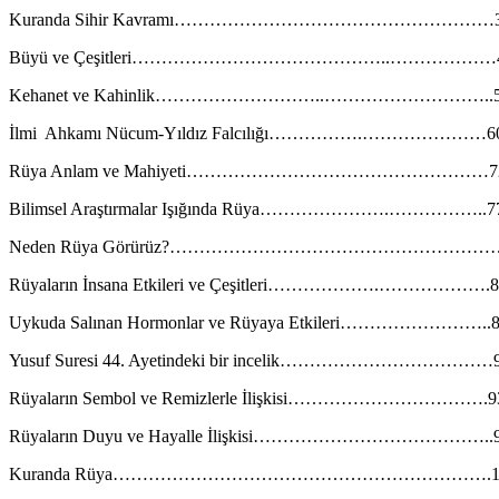
Kuranda Sihir Kavramı………………………………………………
Büyü ve Çeşitleri……………………………………..………………
Kehanet ve Kahinlik………………………..………………………..
İlmi Ahkamı Nücum-Yıldız Falcılığı…………….…………………6
Rüya Anlam ve Mahiyeti……………………………………………7
Bilimsel Araştırmalar Işığında Rüya………………….……………..7
Neden Rüya Görürüz?……………………………………………
Rüyaların İnsana Etkileri ve Çeşitleri……………….……………….8
Uykuda Salınan Hormonlar ve Rüyaya Etkileri……………………..
Yusuf Suresi 44. Ayetindeki bir incelik………………………………
Rüyaların Sembol ve Remizlerle İlişkisi…………………………….9
Rüyaların Duyu ve Hayalle İlişkisi…………………………………..
Kuranda Rüya……………………………………………………….1