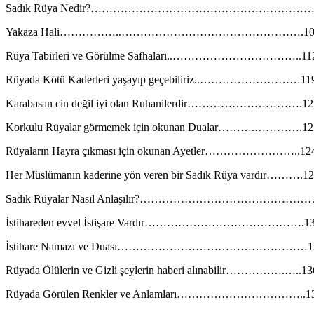
Sadık Rüya Nedir?……………………………………………………
Yakaza Hali……………..………………………………………….10
Rüya Tabirleri ve Görülme Safhaları..……………………………..11
Rüyada Kötü Kaderleri yaşayıp geçebiliriz..………………………11
Karabasan cin değil iyi olan Ruhanilerdir………………………….12
Korkulu Rüyalar görmemek için okunan Dualar……….………….12
Rüyaların Hayra çıkması için okunan Ayetler……………………..12
Her Müslümanın kaderine yön veren bir Sadık Rüya vardır……….1
Sadık Rüyalar Nasıl Anlaşılır?………………………………………
İstihareden evvel İstişare Vardır…………………………………….1
İstihare Namazı ve Duası……………………………………………1
Rüyada Ölülerin ve Gizli şeylerin haberi alınabilir…………….…..13
Rüyada Görülen Renkler ve Anlamları……………………………..1