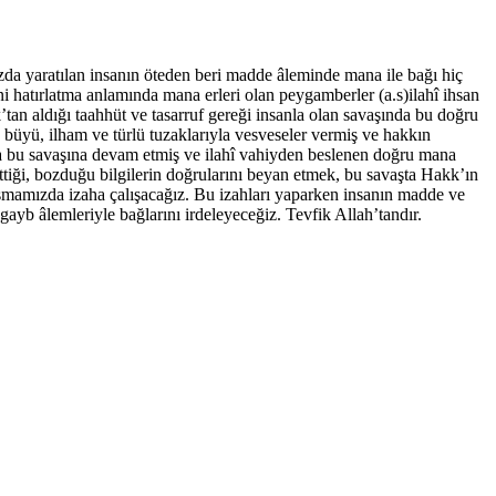
rzda yaratılan insanın öteden beri madde âleminde mana ile bağı hiç
i hatırlatma anlamında mana erleri olan peygamberler (a.s)ilahî ihsan
k’tan aldığı taahhüt ve tasarruf gereği insanla olan savaşında bu doğru
a, büyü, ilham ve türlü tuzaklarıyla vesveseler vermiş ve hakkın
unca bu savaşına devam etmiş ve ilahî vahiyden beslenen doğru mana
f ettiği, bozduğu bilgilerin doğrularını beyan etmek, bu savaşta Hakk’ın
ışmamızda izaha çalışacağız. Bu izahları yaparken insanın madde ve
ayb âlemleriyle bağlarını irdeleyeceğiz. Tevfik Allah’tandır.