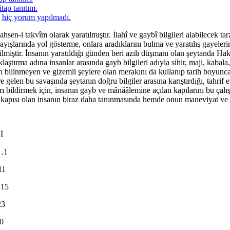
tap tanıtım.
a
hiç yorum yapılmadı.
en-i takvîm olarak yaratılmıştır. İlahî ve gaybî bilgileri alabilecek ta
ışlarında yol gösterme, onlara aradıklarını bulma ve yaratılış gayelerin
rilmiştir. İnsanın yaratıldığı günden beri azılı düşmanı olan şeytanda Ha
aştırma adına insanlar arasında gayb bilgileri adıyla sihir, maji, kabal
nsanın bilinmeyen ve gizemli şeylere olan merakını da kullanıp tarih boy
süre gelen bu savaşında şeytanın doğru bilgiler arasına karıştırdığı, tahri
ı bildirmek için, insanın gayb ve mânââlemine açılan kapılarını bu çal
n kapısı olan insanın biraz daha tanınmasında hemde onun maneviyat ve g
İ
…1
11
15
23
0