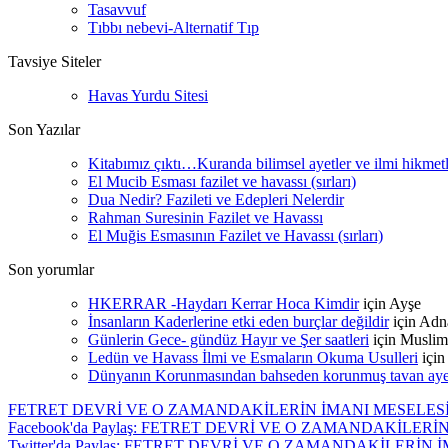
Tasavvuf
Tıbbı nebevi-Alternatif Tıp
Tavsiye Siteler
Havas Yurdu Sitesi
Son Yazılar
Kitabımız çıktı…Kuranda bilimsel ayetler ve ilmi hikmet
El Mucib Esması fazilet ve havassı (sırları)
Dua Nedir? Fazileti ve Edepleri Nelerdir
Rahman Suresinin Fazilet ve Havassı
El Muğis Esmasının Fazilet ve Havassı (sırları)
Son yorumlar
HKERRAR -Haydarı Kerrar Hoca Kimdir
için
Ayşe
İnsanların Kaderlerine etki eden burçlar değildir
için
Adn
Günlerin Gece- gündüz Hayır ve Şer saatleri
için
Muslim
Ledün ve Havass İlmi ve Esmaların Okuma Usulleri
içi
Dünyanın Korunmasından bahseden korunmuş tavan ayetle
FETRET DEVRİ VE O ZAMANDAKİLERİN İMANI MESELES
Facebook'da Paylaş: FETRET DEVRİ VE O ZAMANDAKİLERİ
Twitter'da Paylaş: FETRET DEVRİ VE O ZAMANDAKİLERİN 