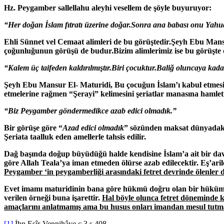
Hz. Peygamber sallellahu aleyhi vesellem de şöyle buyuruyor:
“Her doğan İslam fıtratı üzerine doğar.Sonra ana babası onu Yahudile
Ehli Sünnet vel Cemaat alimleri de bu görüştedir.Şeyh Ebu Mansu
çoğunluğunun görüşü de budur.Bizim alimlerimiz ise bu görüşte 
“Kalem üç taifeden kaldırılmıştır.Biri çocuktur.Baliğ oluncaya ka
Şeyh Ebu Mansur El- Maturidi, Bu çocuğun İslam’ı kabul etmesinin
etmelerine rağmen “Şerayi” kelimesini şeriatlar manasına hamletm
“Biz Peygamber göndermedikce azab edici olmadık.”
Bir görüşe göre “
Azad edici olmadık
” sözünden maksat dünyadaki 
Şeriata taalluk eden amellerle tahsis edilir.
Dağ başında doğup büyüdüğü halde kendisine İslam’a ait bir dave
göre Allah Teala’ya iman etmeden ölürse azab edilecektir. Eş’aril
Peygamber ‘in peygamberliği arasındaki fetret devrinde
ölenler 
Evet imamı maturidinin bana göre hükmü doğru olan bir hükümdür 
verilen örneği buna işarettir.
Hal böyle olunca fetret döneminde k
amaçlarını anlatmamış ama bu husus onları imandan mesul tutma
[1]
İbn.Esîr-Vennihâye c.3,s.408