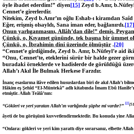
öyle ibadet ederdim!” diyen
[15]
Zeyd b.Amr, b.Nüfeyl 
Cennet’e girerlerdir.
Nitekim, Zeyd b.Amr’ın oğlu Eshab-ı kiramdan Saîd b
Eğer, erişmiş olsayldı, Sana iman eder, bağlanırdı.
[17
Onun yarlıganmasını, Allâh’dan dile!” demiş, Peygam
Çünkü, o, Kıyamet gününde, tek başına bir ümmet ola
Çünkü, o, İbrahimin dini üzerinde ölmüştür
.
[20]
“Cennet’e girdiğimde, Zeyd b. Amr, b.Nüfeyl’e aid 
“Onu, Cennet’te, eteklerini sürür bir halde gezer g
buradaki örneklerde ve hadislerde de görüldüğü üzere
Allah’ı Akıl İle Bulmak Herkese Farzdır.
İnanç esaslarına ilâve edilen hususlardan biri de akıl Allah’ı bilm
Hâkim eş Şehîd “El-Müntekâ” adlı kitabında İmam Ebû Hanîfe’nin
etmiştir. Allah Teâlâ’nın:
[1]
[5
“Gökleri ve yeri yaratan Allah’ın varlığında şüphe mi vardır?”
âyeti de bu görüşünü kuvvetlendirmektedir. Bu konuda yine Alla
“Onlara: gökleri ve yeri kim yarattı diye sorarsanız, elbette Al­lah