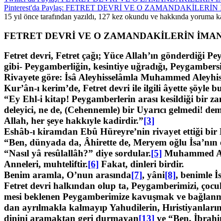
Pinterest'da Paylaş: FETRET DEVRİ VE O ZAMANDAKİLERİ
15 yıl önce tarafından yazıldı, 127 kez okundu ve hakkında
yoruma ka
FETRET DEVRİ VE O ZAMANDAKİLERİN İMAN
Fetret devri, Fetret çağı; Yüce Allah’ın gönderdiği
gibi- Peygamberliğin, kesintiye uğradığı, Peygamber
Rivayete göre: İsâ Aleyhisselâmla Muhammed Aleyhissel
Kur’ân-ı kerim’de, Fetret devri ile ilgili âyette şöyle 
“Ey Ehl-i kitap! Peygamberlerin arası kesildiği bir 
deleyici, ne de, (Cehennemle) bir Uyarıcı gelmedi! deme
Allah, her şeye hakkıyle kadirdir.”
[3]
Eshâb-ı kiramdan Ebû Hüreyre’nin rivayet ettiği bir 
“Ben, dünyada da, Âhirette de, Meryem oğlu İsa’nın
“Nasıl yâ resûlallâh?” diye sordular.
[5]
Muhammed Aley
Anneleri, muhteliftir.
[6]
Fakat, dinleri birdir.
Benim aramla, O’nun arasında
[7]
, yâni
[8]
, benimle İ
Fetret devri halkından olup ta, Peygamberimizi, çoc
mesi beklenen Peygamberimize kavuşmak ve bağlanmak
dan ayrılmakla kalmayıp Yahudilerin, Hıristiyanların 
di­nini aramaktan geri durmayan
[13]
ve “Ben, İbrahi