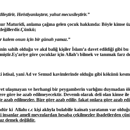
ştirir, Hıristiyanlaştırır, yahut
mecusileştirir.”
r Maturidi, anlama çağına gelen çocuk hakkında: Böyle kimse üzer
değillerdir.Çünkü;
dar kalem onun için bir günah yamaz.”
 sahih olduğu ve akıl baliğ kişiler İslam’a davet edildiği gibi bu
iştir.Eş’ariye göre çocuklar için Allah’ı bilmek ve tanımak farz 
istisal, yani Ad ve Semud kavimlerinde olduğu gibi kökünü kesmeye
t ulaşmayan ve herhangi bir peygamberin varlığını duymadan ölen 
ere göre ise azab edilmeyecektir. Devemlı olarak deli olan kimse il
de azab edilmezler
. Bize göre azab edilir, fakat onlara göre azab ed
ki Allahı c.c kişi aklıyla bulabilir kainatı yaratanın var olduğu
i insanlar ameli mevzulardan hesaba çekilmezler ibadetlerden çünk
z demek değildir.