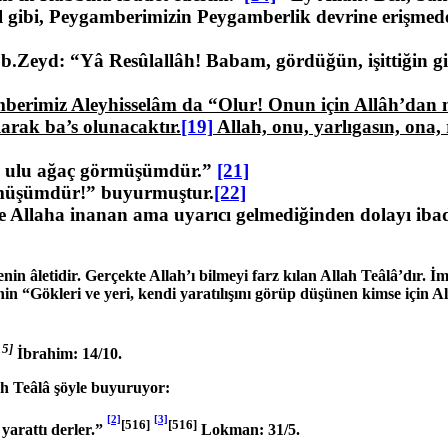
gibi, Peygamberimizin Peygamberlik devrine erişmeden
.Zeyd: “Yâ Resûlallâh! Babam, gördüğün, işittiğin gib
]
berimiz Aleyhisselâm da “Olur! Onun için Allâh’dan m
rak ba’s olunacaktır.
[19]
Al­lah, onu, yarlıgasın, ona,
iki ulu ağaç görmüşümdür.”
[21]
örmüşümdür!” buyurmuştur.
[22]
 Allaha inanan ama uyarıcı gelmediğinden dolayı ibadet
enin âletidir. Gerçekte Allah’ı bilmeyi farz kılan Allah Teâlâ’dır. İ
 “Gökleri ve yeri, kendi yaratılışını görüp düşünen kimse için A
15]
İbrahim: 14/10.
h Teâlâ şöyle buyuruyor:
[2]
[3]
[516]
[516]
 yarattı derler.”
Lokman: 31/5.