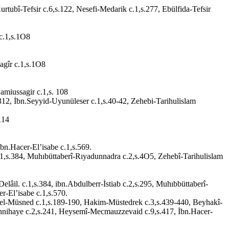
rtubî-Tefsir c.6,s.122, Nesefi-Medarik c.1,s.277, Ebülfida-Tefsir
c.1,s.1O8
agîr c.1,s.1O8
miussagir c.1,s. 108
312, İbn.Seyyid-Uyunüleser c.1,s.40-42, Zehebi-Tarihulislam
114
bn.Hacer-El’isabe c.1,s.569.
,s.384, Muhıbüttaberî-Rıyadunnadra c.2,s.4O5, Zehebî-Tarihulislam
il. c.1,s.384, ibn.Abdulberr-İstiab c.2,s.295, Muhıbbüttaberî-
r-El’isabe c.1,s.570.
el-Müsned c.1,s.189-190, Hakim-Müstedrek c.3,s.439-440, Beyhakî-
 vennihaye c.2,s.241, Heysemî-Mecmauzzevaid c.9,s.417, İbn.Hacer-