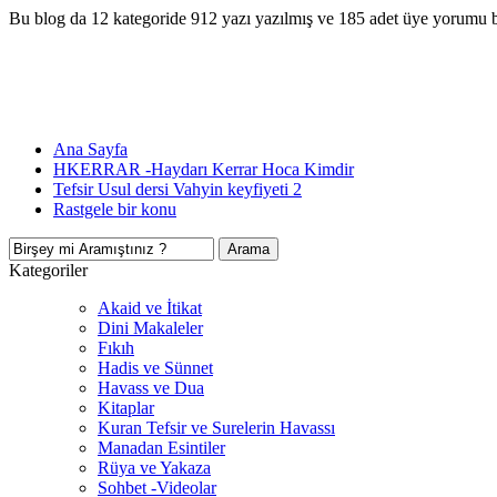
Bu blog da 12 kategoride 912 yazı yazılmış ve 185 adet üye yorumu 
Ana Sayfa
HKERRAR -Haydarı Kerrar Hoca Kimdir
Tefsir Usul dersi Vahyin keyfiyeti 2
Rastgele bir konu
Kategoriler
Akaid ve İtikat
Dini Makaleler
Fıkıh
Hadis ve Sünnet
Havass ve Dua
Kitaplar
Kuran Tefsir ve Surelerin Havassı
Manadan Esintiler
Rüya ve Yakaza
Sohbet -Videolar