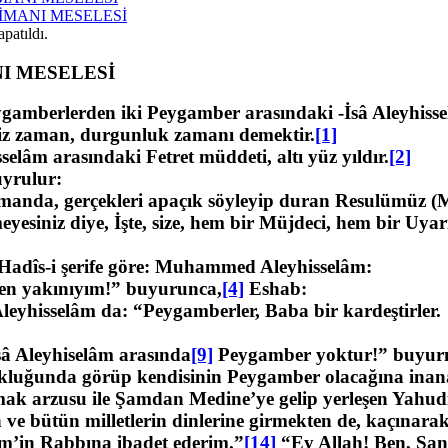
N İMANI MESELESİ
patıldı.
I MESELESİ
 Peygamberlerden iki Pey­gamber arasındaki -İsâ Aleyh
siz zaman, durgunluk za­manı demektir.
[1]
âm arasındaki Fet­ret müddeti, altı yüz yıldır.
[2]
buyrulur:
zamanda, gerçekleri apaçık söyleyip duran Resulümüz (M
yesiniz diye, İşte, size, hem bir Müjdeci, hem bir Uyarıc
Hadîs-i şerife göre: Mu­hammed Aleyhisselâm:
 en yakınıyım!” buyurunca,
[4]
Eshab:
hisselâm da: “Peygamberler, Baba bir kardeştirler.
sâ Aleyhiselâm arasında
[9]
Pey­gamber yoktur!” buyurm
ukluğunda görüp kendisi­nin Peygamber olacağına inan
 arzusu ile Şamdan Me­dine’ye gelip yerleşen Yahudi
ve bütün milletlerin dinleri­ne girmekten de, kaçınar
m’in Rabbına ibadet ederim.”
[14]
“Ey Allah! Ben, Sana,