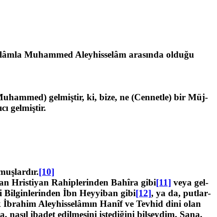
isselâmla Muhammed Aleyhisselâm arasında oldu­ğu
uhammed) gelmiştir, ki, bize, ne (Cennetle) bir Müj-
ı gelmiştir.
uşlardır.
[10]
an Hristiyan Rahiplerinden Bahîra gibi
[11]
veya gel­
 Bilginlerinden İbn Heyyiban gibi
[12]
, ya da, putlar­
ak İbrahim Aleyhisselâmın Hanîf ve Tevhid dini olan
 nasıl ibadet edilmesini istediğini bilseydim, Sana,