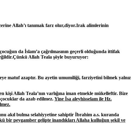
ine Allah’ı tanımak farz olur,diyor.Irak alimlerinin
 çocuğun da İslam’a çağrılmasının geçerli olduğunda ittifak
değildir.Çünkü Allah Teala şöyle buyuruyor:
 matuf azaptır. Bu ayetin umumiliği, farziyetini bilmek yalnız
kişi Allah Teala’nın varlığına iman etmekle mükelleftir. Bize
e çocuklar da azab edilmez.
Yine
İsa aleyhisselam ile Hz.
ilmez.
nu akıl bulma selahiyyetine sahiptir İbrahim a.s. kuranda
ü bir peygamber gelipte inandıkları Allaha kulluğun şekil ve