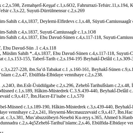
c.2,s.598, Zemahşerî-Keşşaf c.1,s.6O2, Fahrurrazi-Tefsirc.11,s.194, Ku
Tefsir c.3,s.22, Suyuti-Dürrülmensur c.2,s.269
-Sahih c.4,s,1837, Deylemi-Elfirdevs c.1,s.48, Süyuti-Camiussaagîr 
m-Sahih c.4,s.1837, Suyuti-Camiussagîr c.1,s.1O8
m-Sahih c.4,s.1837, Ebu Davud-Sünen c.4,s.117-118, Suyuti-Camiuss
, Ebu Davud-Sün .1 c.4,s.118
 Müslim Sahih *..4,s.1837, Ebu Davud-Sünen c.4,s.117-118, Suyuti-Ca
t c.1,s.153-155, Taberî-Tarih c.2,s.194-195 Beyhakî-Delâil c.1,s.309-
c.3,s.227-228, ibn.Sa’d-Tabakat c.1 ,s.160-161, Beyhakî-Sünen c.9,s.
islam c.2,s.47, Ebülfida-Elbidaye vennihaye c.2,s.238.
,s.24O, ibn.Esîr-Üsüdülgabe c.2,s.296, Zehebî-Tarihulîslam c.2,s.48, İ
üsned c.1,s.189, Hâkim-Müstedrek C.3.S.439-440, Beyhakî-Delâil c.1
vaid c.9,s.417, İbn.Hacer-El’isabe c.1,s.570
l-Müsned c.1,s.189-190, Hâkim-Müstedrek c.3,s.439-440, Beyhakî-Delâ
idaye vennihaye c.2,s.241, Heysemi-Mecmauzzevaid c.9,s.417, İbn.Hace
kat. c.3,s.381, Mus’abuzzübeyri-Nesebü Ku-reyş s.365, Ahmed b.Hanb
Rıyadunnadra c.2,s.4q5Zehebî-Tarihul’islamc.2,s.46, Ebülfida-Elbidaye