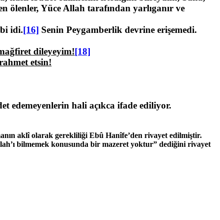
 ölenler, Yüce Allah tarafından yarlıganır ve
i idi.
[16]
Senin Peygamberlik devrine erişemedi.
ağfiret dileyeyim!
[18]
 rahmet etsin!
 edemeyenlerin hali açıkca ifade ediliyor.
manın aklî olarak gerekliliği Ebû Hanîfe’den rivayet edilmiştir.
llah’ı bilmemek konusunda bir mazeret yoktur” dediğini rivayet