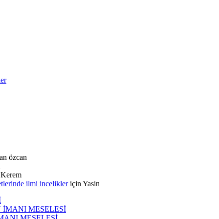
ler
an özcan
n
Kerem
rinde ilmi incelikler
için
Yasin
İ
N İMANI MESELESİ
İMANI MESELESİ