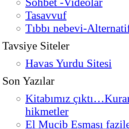
Sohbet -Videolar
Tasavvuf
Tıbbı nebevi-Alternati
Tavsiye Siteler
Havas Yurdu Sitesi
Son Yazılar
Kitabımız çıktı…Kurand
hikmetler
El Mucib Esması fazilet