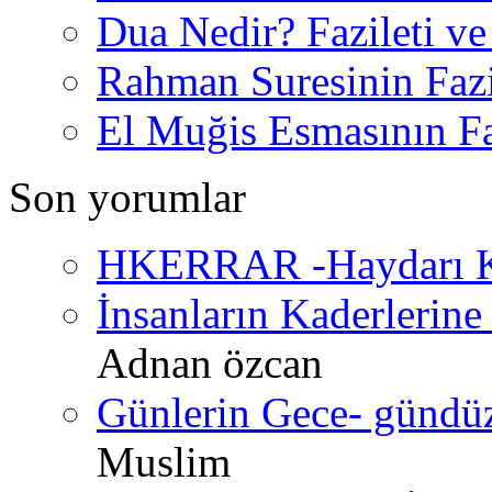
Dua Nedir? Fazileti ve
Rahman Suresinin Fazi
El Muğis Esmasının Faz
Son yorumlar
HKERRAR -Haydarı Ke
İnsanların Kaderlerine 
Adnan özcan
Günlerin Gece- gündüz 
Muslim