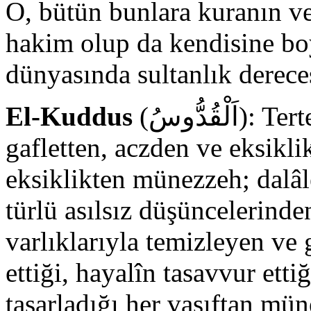
O, bütün bunlara kuranın ve
hakim olup da kendisine boy
dünyasında sultanlık derece
El-Kuddus
(اَلْقُدُّوسُ): Tertemiz, yüce, her türlü hatadan,
gafletten, aczden ve eksikli
eksiklikten münezzeh; dalâl
türlü asılsız düşüncelerinde
varlıklarıyla temizleyen ve g
ettiği, hayalîn tasavvur etti
tasarladığı her vasıftan mü