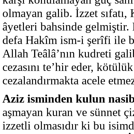
olmayan galib. İzzet sıfatı,
âyetleri bahsinde gelmiştir.
defa Hakîm ism-i şerîfi ile 
Allah Teâlâ’nın kudreti gali
cezasını te’hir eder, kötülü
cezalandırmakta acele etmez
Aziz isminden kulun nasib
aşmayan kuran ve sünnet çi
izzetli olmasıdır ki bu isim