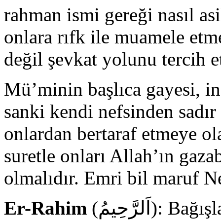
rahman ismi gereği nasıl asi
onlara rıfk ile muamele etme
değil şevkat yolunu tercih e
Mü’minin başlıca gayesi, in
sanki kendi nefsinden sadır
onlardan bertaraf etmeye o
suretle onları Allah’ın gaz
olmalıdır. Emri bil maruf N
Er-Rahim
(اَلرَّحِيمُ): Bağışlayan, esirgeyen, rahmeti herşeyi