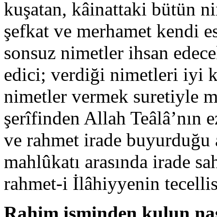
kuşatan, kâinattaki bütün ni
şefkat ve merhamet kendi es
sonsuz nimetler ihsan edec
edici; verdiği nimetleri iyi
nimetler vermek suretiyle m
şerîfinden Allah Teâlâ’nın 
ve rahmet irade buyurduğu an
mahlûkatı arasında irade sa
rahmet-i İlâhiyyenin tecellis
Rahim isminden kulun nas