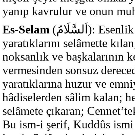
yanıp kavrulur ve onun muha
Es-Selam
(اَلسَّلَامُ): Esenlik veren, sulh ve barış temin eden,
yaratıklarını selâmette kılan
noksanlık ve başkalarının k
vermesinden sonsuz derece
yaratıklarına huzur ve emniy
hâdiselerden sâlim kalan; he
selâmete çıkaran; Cennet’te
Bu ism-i şerif, Kuddûs ismi