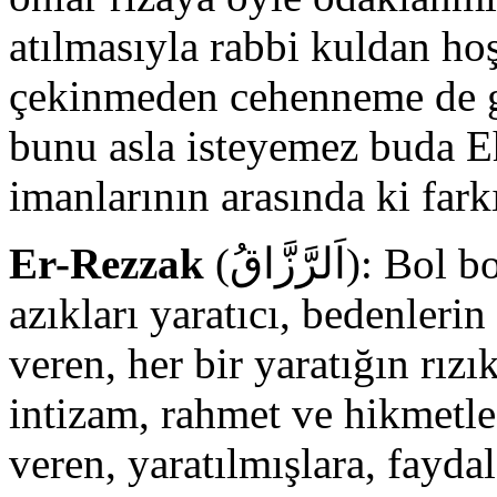
atılmasıyla rabbi kuldan hoş
çekinmeden cehenneme de gi
bunu asla isteyemez buda Eh
imanlarının arasında ki fark
Er-Rezzak
(اَلرَّزَّاقُ): Bol bol rızık veren, rızıklandıran,
azıkları yaratıcı, bedenlerin
veren, her bir yaratığın rızık
intizam, rahmet ve hikmetle
veren, yaratılmışlara, fayda