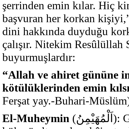
şerrinden emin kılar. Hiç 
başvuran her korkan kişiyi,
dini hakkında duyduğu kor
çalışır. Nite­kim Resûlüllah
buyurmuşlardır:
“Allah ve ahiret gününe 
kötü­lüklerinden emin kıls
Ferşat yay.-Buhari-Müslüm
El-Muheymin
(اَلْمُهَيْمِنُ): Gözeten, gözetici ve koruyucu,