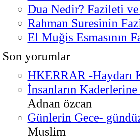
Dua Nedir? Fazileti ve
Rahman Suresinin Fazi
El Muğis Esmasının Faz
Son yorumlar
HKERRAR -Haydarı Ke
İnsanların Kaderlerine 
Adnan özcan
Günlerin Gece- gündüz 
Muslim