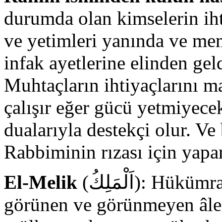
durumda olan kimselerin ihti
ve yetimleri yanında ve me
infak ayetlerine elinden gel
Muhtaçların ihtiyaçlarını 
çalışır eğer gücü yetmiyece
dualarıyla destekçi olur. Ve
Rabbiminin rızası için yapar
El-Melik
(اَلْمَلِكُ): Hükümran olan, buyrukları tutulan,
görünen ve görünmeyen âleml