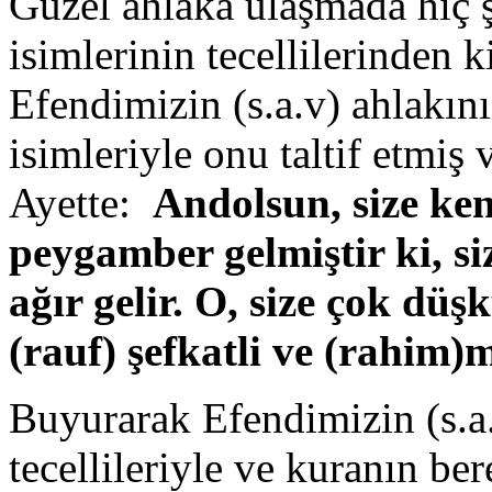
Güzel ahlaka ulaşmada hiç 
isimlerinin tecellilerinden 
Efendimizin (s.a.v) ahlakını 
isimleriyle onu taltif etmiş
Ayette:
Andolsun, size ken
peygamber gelmiştir ki, si
ağır gelir. O, size çok dü
(rauf) şefkatli ve (rahim)
Buyurarak Efendimizin (s.a
tecellileriyle ve kuranın ber