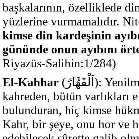
başkalarının, özelliklede di
yüzlerine vurmamalıdır. Nit
kimse din kardeşinin ayıbı
gününde onun ayıbını ört
Riyazüs-Salihin:1/284)
El-Kahhar
(اَلْقَهَّارُ): Yenilmeyen, yegâne galip, isyankârları
kahreden, bütün varlıkları e
bulunduran, hiç kimse hük
Kahr, bir şeye, onu hor ve 
edebilecek sûrette galib olm