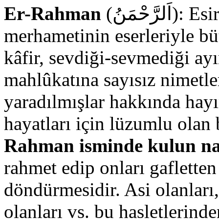
Er-Rahman
(اَلرَّحْمَنُ): Esirgeyen, bağışlayan, şefkat ve
merhametinin eserleriyle b
kâfir, sevdiği-sevmediği ay
mahlûkatına sayısız nimetle
yaradılmışlar hakkında hayı
hayatları için lüzumlu olan 
Rahman isminde kulun na
rahmet edip onları gaflette
döndürmesidir. Asi olanları, 
olanları vs. bu hasletlerin