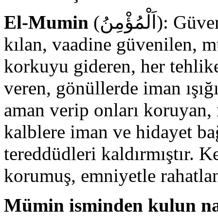
El-Mumin
(اَلْمُؤْمِنُ): Güven veren, inananları güvenlikte
kılan, vaadine güvenilen, 
korkuyu gideren, her tehlik
veren, gönüllerde iman ışığ
aman verip onları koruyan, 
kalblere iman ve hidayet ba
tereddüdleri kaldırmıştır. 
korumuş, emniyetle rahatlan
Mümin isminden kulun na