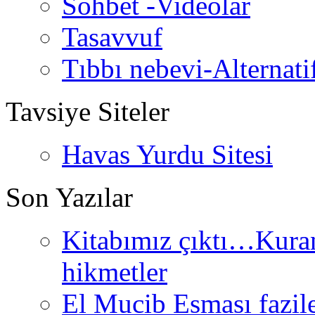
Sohbet -Videolar
Tasavvuf
Tıbbı nebevi-Alternati
Tavsiye Siteler
Havas Yurdu Sitesi
Son Yazılar
Kitabımız çıktı…Kurand
hikmetler
El Mucib Esması fazilet