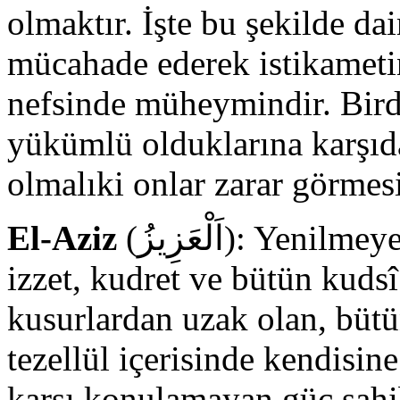
olmaktır. İşte bu şekilde da
mücahade ederek istikameti
nefsinde müheymindir. Bird
yükümlü olduklarına karşıd
olmalıki onlar zarar görmes
El-Aziz
(اَلْعَزِيزُ): Yenilmeyen, yegâne galip olan, ulu, galip,
izzet, kudret ve bütün kudsî 
kusurlardan uzak olan, bütün
tezellül içerisinde kendisin
karşı konulamayan güç sah