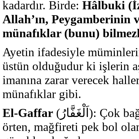
kadardır. Birde:
Hâlbuki (İ
Allah’ın, Peygamberinin 
münafıklar (bunu) bilmez
Ayetin ifadesiyle müminler
üstün olduğudur ki işlerin a
imanına zarar verecek halle
münafıklar gibi.
El-Gaffar
(اَلْغَفَّارُ): Çok bağışlayan, kusurları/günahları
örten, mağfireti pek bol ola