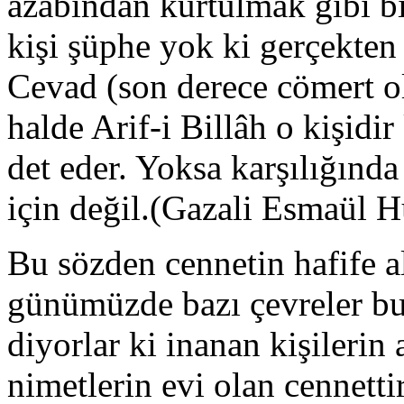
azabından kurtulmak gibi bi
kişi şüphe yok ki gerçekte
Cevad (son derece cömert ol
halde Arif-i Billâh o kişidir
det eder. Yoksa karşılığınd
için değil.(Gazali Esmaül H
Bu sözden cennetin hafife a
günümüzde bazı çevreler bu i
diyorlar ki inanan kişilerin
nimetlerin evi olan cennettir