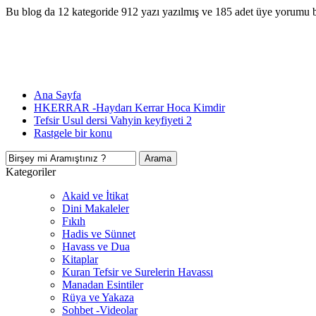
Bu blog da 12 kategoride 912 yazı yazılmış ve 185 adet üye yorumu 
Ana Sayfa
HKERRAR -Haydarı Kerrar Hoca Kimdir
Tefsir Usul dersi Vahyin keyfiyeti 2
Rastgele bir konu
Kategoriler
Akaid ve İtikat
Dini Makaleler
Fıkıh
Hadis ve Sünnet
Havass ve Dua
Kitaplar
Kuran Tefsir ve Surelerin Havassı
Manadan Esintiler
Rüya ve Yakaza
Sohbet -Videolar