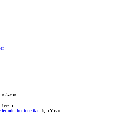
ler
an özcan
n
Kerem
rinde ilmi incelikler
için
Yasin