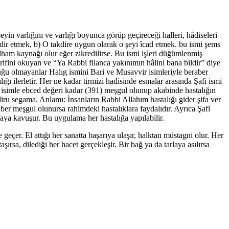
 şeyin varlığını ve varlığı boyunca görüp geçireceği halleri, hâdiseleri
akdir etmek, b) O takdire uygun olarak o şeyi îcad etmek. bu ismi şems
ilham kaynağı olur eğer zikredilirse. Bu ismi işleri düğümlenmiş
ifini okuyan ve “Ya Rabbi filanca yakınımın hâlini bana bildir” diye
uğu olmayanlar Halıg ismini Bari ve Musavvir isimleriyle beraber
ğı ilerletir. Her ne kadar tirmizi hadisinde esmalar arasında Şafi ismi
u isimle ebced değeri kadar (391) meşgul olunup akabinde hastalığın
diru segama. Anlamı: İnsanların Rabbi Allahım hastalığı gider şifa ver
raber meşgul olunursa rahimdeki hastalıklara faydalıdır. Ayrıca Şafi
aya kavuşur. Bu uygulama her hastalığa yapılabilir.
geçer. El attığı her sanatta başarıya ulaşır, halktan müstagni olur. Her
, dilediği her hacet gerçekleşir. Bir bağ ya da tarlaya asılırsa