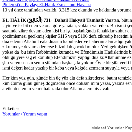
Pinterest'da Paylaş: El-Halık Esmasının Havassı
13 yıl önce tarafından yazıldı, 3.315 kez okundu ve hakkında
yoruma 
EL-HÂLİK (اَلْخَالِقُ) 731- Dahail-Hakyail-Tamhail
: Yaratan, bütün
tayin ve tesbit eden ve ona göre yaratan, yoktan var eden. Bu ism-i şer
saatinde zikre devam eden kişi bir işe başladığında fenalıklar zuhur e
çözümlemesi gecikmiş kişiler 5115 veya 5106 defa zikredip hacetini ha
dua edenin Allahu Teala duasını kabul eder ve haberini alamadığı yak
zikretmeye devam ederlerse biiznillah çocukları olur. Yeri gelmişken öz
yoksa da bu isim Rabbimizin kuranda ve Efendimizin Hadislerinde bildi
olduğu yere sağ el konulup Efendimizin yaptığı dua ki:Allahümme ezhibil
şifa veren sensin senin şifandan başka şifa yoktur. Öyle bir şifa verki
ismi değeri kadar yazılıp bir kaba veya kağıda zemzem suyuyla veya ni
Her kim yüz gün, günde bin üç yüz altı defa zikrederse, batını temizlen
kim Cuma günü güneş doğmadan önce doksan mim yazar, yazma esnasında 
afetlerden emin ve muhafazada olur.Allahu alem bissavab
Etiketler:
Yorumlar / Yorum yapın
Malasef Yorumlar Kap