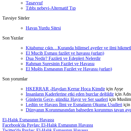
Tasavvuf
Tıbbı nebevi-Alternatif Tıp
Tavsiye Siteler
Havas Yurdu Sitesi
Son Yazılar
Kitabımız çıktı…Kuranda bilimsel ayetler ve ilmi hikmet
El Mucib Esması fazilet ve havassı (sırları)
Dua Nedir? Fazileti ve Edepleri Nelerdir
Rahman Suresinin Fazilet ve Havassı
El Muğis Esmasının Fazilet ve Havassı (sırları)
Son yorumlar
HKERRAR -Haydarı Kerrar Hoca Kimdir
için
Ayşe
İnsanların Kaderlerine etki eden burçlar değildir
için
Adn
Günlerin Gece- gündüz Hayır ve Şer saatleri
için
Muslim
Ledün ve Havass İlmi ve Esmaların Okuma Usulleri
içi
Dünyanın Korunmasından bahseden korunmuş tavan ayetle
El-Halık Esmasının Havassı
Facebook'da Paylaş: El-Halık Esmasının Havassı
Twitter'da Paylaş: El-Halık Esmasının Havassı