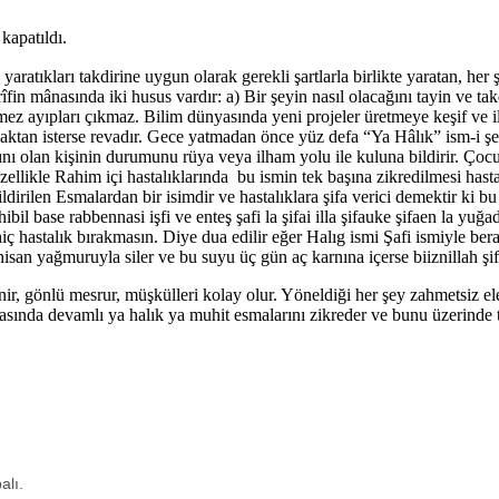
kapatıldı.
 yaratıkları takdirine uygun olarak gerekli şartlarla birlikte yaratan, her
îfin mânasında iki husus vardır: a) Bir şeyin nasıl olacağını tayin ve t
tmez ayıpları çıkmaz. Bilim dünyasında yeni projeler üretmeye keşif ve 
ktan isterse revadır. Gece yatmadan önce yüz defa “Ya Hâlık” ism-i şer
ını olan kişinin durumunu rüya veya ilham yolu ile kuluna bildirir. Çoc
ellikle Rahim içi hastalıklarında bu ismin tek başına zikredilmesi hastalı
rilen Esmalardan bir isimdir ve hastalıklara şifa verici demektir ki b
 base rabbennasi işfi ve enteş şafi la şifai illa şifauke şifaen la yuğa
 hiç hastalık bırakmasın. Diye dua edilir eğer Halıg ismi Şafi ismiyle be
san yağmuruyla siler ve bu suyu üç gün aç karnına içerse biiznillah şif
ir, gönlü mesrur, müşkülleri kolay olur. Yöneldiği her şey zahmetsiz ele 
devamlı ya halık ya muhit esmalarını zikreder ve bunu üzerinde taşırsa
alı.