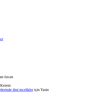
ler
an özcan
n
Kerem
rinde ilmi incelikler
için
Yasin