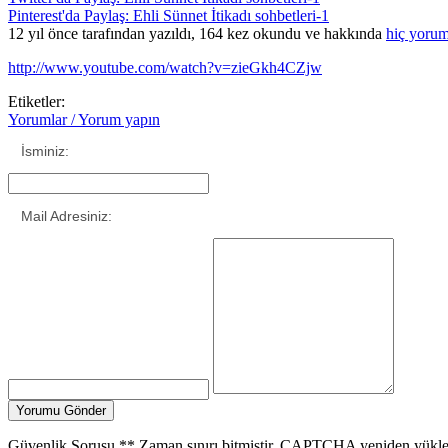
Pinterest'da Paylaş: Ehli Sünnet İtikadı sohbetleri-1
12 yıl önce tarafından yazıldı, 164 kez okundu ve hakkında
hiç yorum
http://www.youtube.com/watch?v=zieGkh4CZjw
Etiketler:
Yorumlar / Yorum yapın
İsminiz:
Mail Adresiniz:
Güvenlik Sorusu
**
Zaman sınırı bitmiştir. CAPTCHA yeniden yükle