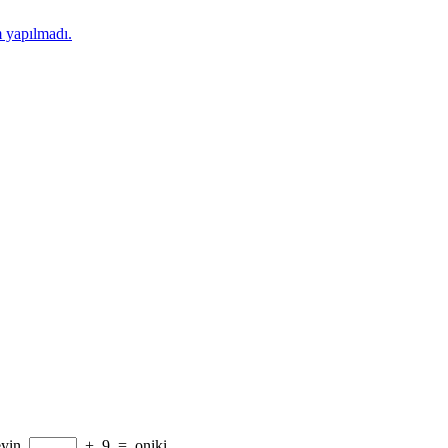
 yapılmadı.
yin.
+
9
=
oniki