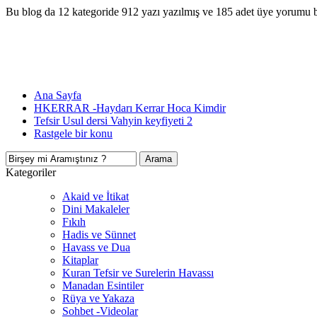
Bu blog da 12 kategoride 912 yazı yazılmış ve 185 adet üye yorumu 
Ana Sayfa
HKERRAR -Haydarı Kerrar Hoca Kimdir
Tefsir Usul dersi Vahyin keyfiyeti 2
Rastgele bir konu
Kategoriler
Akaid ve İtikat
Dini Makaleler
Fıkıh
Hadis ve Sünnet
Havass ve Dua
Kitaplar
Kuran Tefsir ve Surelerin Havassı
Manadan Esintiler
Rüya ve Yakaza
Sohbet -Videolar