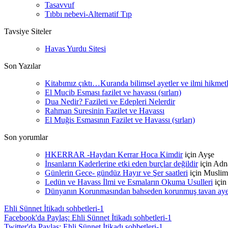
Tasavvuf
Tıbbı nebevi-Alternatif Tıp
Tavsiye Siteler
Havas Yurdu Sitesi
Son Yazılar
Kitabımız çıktı…Kuranda bilimsel ayetler ve ilmi hikmet
El Mucib Esması fazilet ve havassı (sırları)
Dua Nedir? Fazileti ve Edepleri Nelerdir
Rahman Suresinin Fazilet ve Havassı
El Muğis Esmasının Fazilet ve Havassı (sırları)
Son yorumlar
HKERRAR -Haydarı Kerrar Hoca Kimdir
için
Ayşe
İnsanların Kaderlerine etki eden burçlar değildir
için
Adn
Günlerin Gece- gündüz Hayır ve Şer saatleri
için
Muslim
Ledün ve Havass İlmi ve Esmaların Okuma Usulleri
içi
Dünyanın Korunmasından bahseden korunmuş tavan ayetle
Ehli Sünnet İtikadı sohbetleri-1
Facebook'da Paylaş: Ehli Sünnet İtikadı sohbetleri-1
Twitter'da Paylaş: Ehli Sünnet İtikadı sohbetleri-1