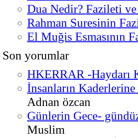
Dua Nedir? Fazileti ve
Rahman Suresinin Fazi
El Muğis Esmasının Faz
Son yorumlar
HKERRAR -Haydarı Ke
İnsanların Kaderlerine 
Adnan özcan
Günlerin Gece- gündüz 
Muslim