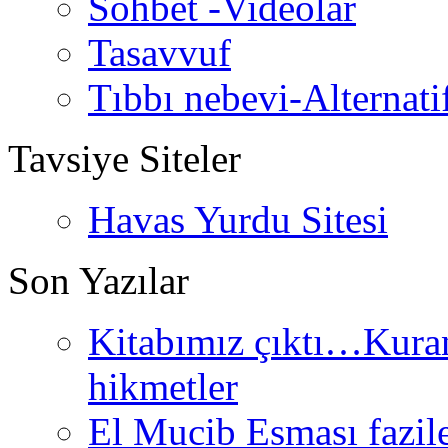
Sohbet -Videolar
Tasavvuf
Tıbbı nebevi-Alternati
Tavsiye Siteler
Havas Yurdu Sitesi
Son Yazılar
Kitabımız çıktı…Kurand
hikmetler
El Mucib Esması fazilet