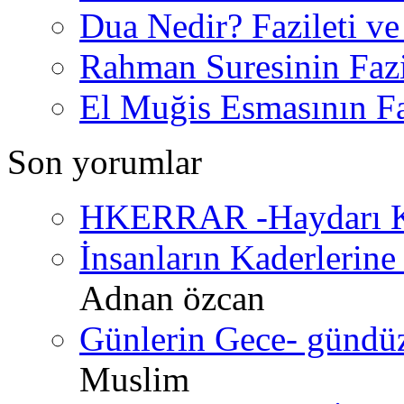
Dua Nedir? Fazileti ve
Rahman Suresinin Fazi
El Muğis Esmasının Faz
Son yorumlar
HKERRAR -Haydarı Ke
İnsanların Kaderlerine 
Adnan özcan
Günlerin Gece- gündüz 
Muslim