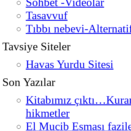
Sohbet -Videolar
Tasavvuf
Tıbbı nebevi-Alternati
Tavsiye Siteler
Havas Yurdu Sitesi
Son Yazılar
Kitabımız çıktı…Kurand
hikmetler
El Mucib Esması fazilet