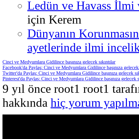
Ledün ve Havass İlmi 
için
Kerem
Dünyanın Korunmasın
ayetlerinde ilmi incelik
Cinci ve Medyumlara Gidilince başınıza gelecek sıkıntılar
Facebook'da Paylaş: Cinci ve Medyumlara Gidilince başınıza gelecek s
Twitter'da Paylaş: Cinci ve Medyumlara Gidilince başınıza gelecek sık
Pinterest'da Paylaş: Cinci ve Medyumlara Gidilince başınıza gelecek sı
9 yıl önce root1 root1 tara
hakkında
hiç yorum yapılm