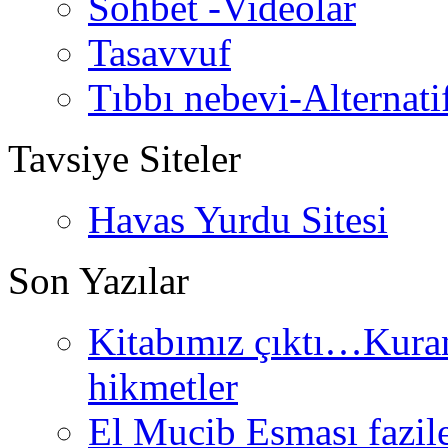
Sohbet -Videolar
Tasavvuf
Tıbbı nebevi-Alternati
Tavsiye Siteler
Havas Yurdu Sitesi
Son Yazılar
Kitabımız çıktı…Kurand
hikmetler
El Mucib Esması fazilet