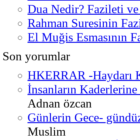
Dua Nedir? Fazileti ve
Rahman Suresinin Fazi
El Muğis Esmasının Faz
Son yorumlar
HKERRAR -Haydarı Ke
İnsanların Kaderlerine 
Adnan özcan
Günlerin Gece- gündüz 
Muslim