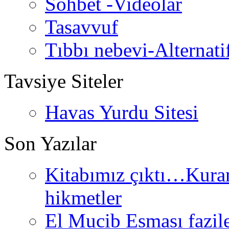
Sohbet -Videolar
Tasavvuf
Tıbbı nebevi-Alternati
Tavsiye Siteler
Havas Yurdu Sitesi
Son Yazılar
Kitabımız çıktı…Kurand
hikmetler
El Mucib Esması fazilet