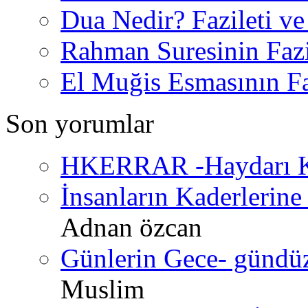
Dua Nedir? Fazileti ve
Rahman Suresinin Fazi
El Muğis Esmasının Faz
Son yorumlar
HKERRAR -Haydarı Ke
İnsanların Kaderlerine 
Adnan özcan
Günlerin Gece- gündüz 
Muslim