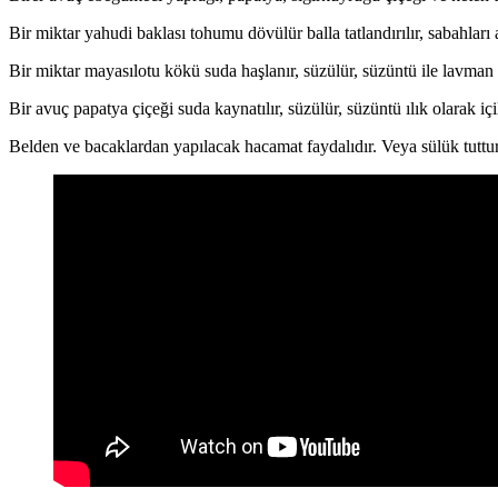
Bir miktar yahudi baklası tohumu dövülür balla tatlandırılır, sabahları a
Bir miktar mayasılotu kökü suda haşlanır, süzülür, süzüntü ile lavman y
Bir avuç papatya çiçeği suda kaynatılır, süzülür, süzüntü ılık olarak içil
Belden ve bacaklardan yapılacak hacamat faydalıdır. Veya sülük tutturu