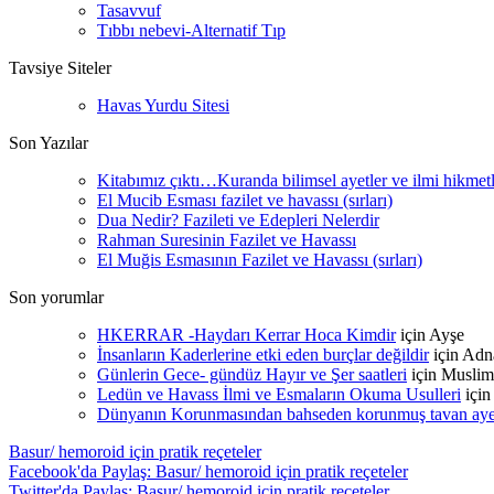
Tasavvuf
Tıbbı nebevi-Alternatif Tıp
Tavsiye Siteler
Havas Yurdu Sitesi
Son Yazılar
Kitabımız çıktı…Kuranda bilimsel ayetler ve ilmi hikmet
El Mucib Esması fazilet ve havassı (sırları)
Dua Nedir? Fazileti ve Edepleri Nelerdir
Rahman Suresinin Fazilet ve Havassı
El Muğis Esmasının Fazilet ve Havassı (sırları)
Son yorumlar
HKERRAR -Haydarı Kerrar Hoca Kimdir
için
Ayşe
İnsanların Kaderlerine etki eden burçlar değildir
için
Adn
Günlerin Gece- gündüz Hayır ve Şer saatleri
için
Muslim
Ledün ve Havass İlmi ve Esmaların Okuma Usulleri
içi
Dünyanın Korunmasından bahseden korunmuş tavan ayetle
Basur/ hemoroid için pratik reçeteler
Facebook'da Paylaş: Basur/ hemoroid için pratik reçeteler
Twitter'da Paylaş: Basur/ hemoroid için pratik reçeteler