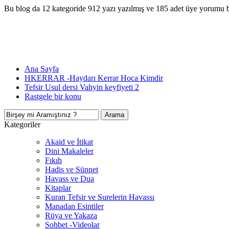
Bu blog da 12 kategoride 912 yazı yazılmış ve 185 adet üye yorumu 
Ana Sayfa
HKERRAR -Haydarı Kerrar Hoca Kimdir
Tefsir Usul dersi Vahyin keyfiyeti 2
Rastgele bir konu
Kategoriler
Akaid ve İtikat
Dini Makaleler
Fıkıh
Hadis ve Sünnet
Havass ve Dua
Kitaplar
Kuran Tefsir ve Surelerin Havassı
Manadan Esintiler
Rüya ve Yakaza
Sohbet -Videolar