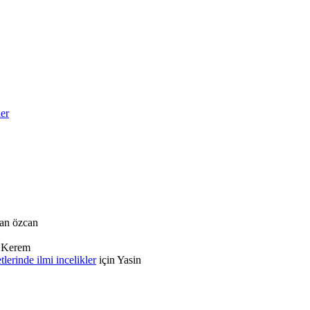
ler
an özcan
n
Kerem
rinde ilmi incelikler
için
Yasin