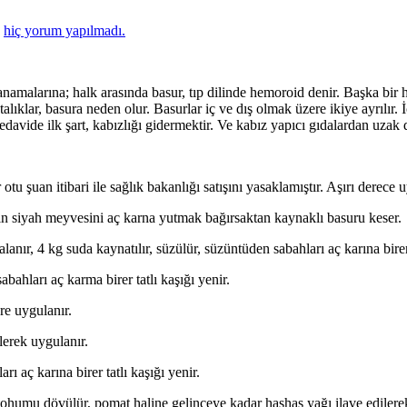
a
hiç yorum yapılmadı.
alarına; halk arasında basur, tıp dilinde hemoroid denir. Başka bir hast
talıklar, basura neden olur. Basurlar iç ve dış olmak üzere ikiye ayrılır
edavide ilk şart, kabızlığı gidermektir. Ve kabız yapıcı gıdalardan uzak 
tu şuan itibari ile sağlık bakanlığı satışını yasaklamıştır. Aşırı derece u
nin siyah meyvesini aç karna yutmak bağırsaktan kaynaklı basuru keser.
anır, 4 kg suda kaynatılır, süzülür, süzüntüden sabahları aç karına birer 
abahları aç karma birer tatlı kaşığı yenir.
ere uygulanır.
lerek uygulanır.
rı aç karına birer tatlı kaşığı yenir.
ohumu dövülür, pomat haline gelinceye kadar haşhaş yağı ilave edilerek 