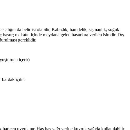
alığın da belirtisi olabilir. Kabızlık, hamilelik, şişmanlık, soğuk
. İç basur; makatın içinde meydana gelen basurlara verilen isimdir. Dış
durulması gereklidir.
yuşturucu içerir)
bardak içilir.
haricen uygulanır. Haş haş yağı yerine kuyruk yağıda kullanılabilir.