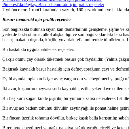
Pinterest'da Paylaş: Basur/ hemoroid için pratik reçeteler
7 yıl önce root1 root1 tarafından yazıldı, 160 kez okundu ve hakkınd
Basur/ hemoroid için pratik reçeteler
Son bağırsakta bulunan siyah kan damarlarının genişleme, şişme ve kanam
yerlerde fazla oturma, alkol alışkanlığı ve son bağırsaklardaki bazı has
basur; makatın dışında, küçük, yuvarlak, eflatuni renkte tümörlerdir. T
Bu hastalıkta uygulanabilecek reçeteler:
Çakşır otunu çay olarak tüketmek basura çok faydalıdır. (Yalnız çakşır o
Bağırsak kaynaklı basur hastalığı için defneyaprağının çayı ve defne
Eylül ayında toplanan ikişer avuç ısırgan otu ve ebegümeci yaprağı ufal
İki avuç kuşburnu meyvası suda kaynatılır, ezilir, şeker ilave edilerek s
Bir baş kuru soğan külde pişirilir, bir yumurta sarısı ile ezilerek fistüll
Bir avuç acı badem tohumu dövülür, zeytinyağı ile pomat haline getiri
Bir fincan üzerlik tohumu dövülür, birkaç kaşık balla karıştırılıp sabahla
Birer avuç ebegümeci yaprağı, papatya, sığırkuyruğu çiçeği ve keten t