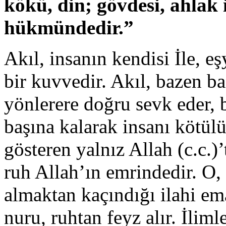
kökü, din; gövdesi, ahlak 
hükmündedir.”
Akıl, insanın kendisi İle, eş
bir kuvvedir. Akıl, bazen bas
yönlerere doğru sevk eder, ba
başına kalarak insanı kötül
gösteren yalnız Allah (c.c.)’
ruh Allah’ın emrindedir. O, 
almaktan kaçındığı ilahi ema
nuru, ruhtan feyz alır. İlimle