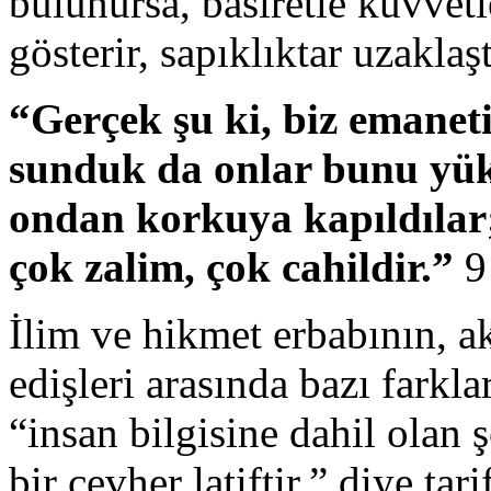
bulunursa, basiretle kuvvetl
gösterir, sapıklıktar uzaklaşt
“Gerçek şu ki, biz emaneti
sunduk da onlar bunu yük
ondan korkuya kapıldılar;
çok zalim, çok cahildir.”
9
İlim ve hikmet erbabının, ak
edişleri arasında bazı farkla
“insan bilgisine dahil olan ş
bir cevher latiftir.” diye ta