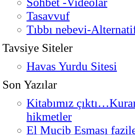
Sohbet -Videolar
Tasavvuf
Tıbbı nebevi-Alternati
Tavsiye Siteler
Havas Yurdu Sitesi
Son Yazılar
Kitabımız çıktı…Kurand
hikmetler
El Mucib Esması fazilet