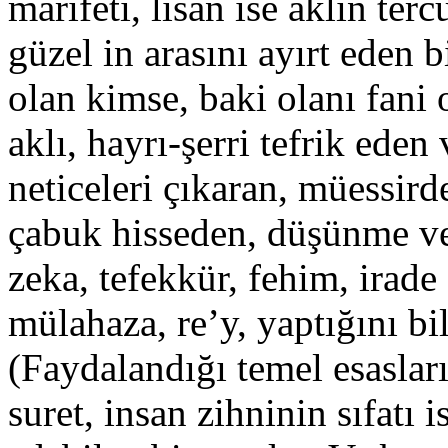
marifeti, lisan ise aklın ter
güzel in arasını ayırt eden b
olan kimse, baki olanı fani 
aklı, hayrı-şerri tefrik eden
neticeleri çıkaran, müessird
çabuk hisseden, düşünme ve 
zeka, tefekkür, fehim, irade
mülahaza, re’y, yaptığını b
(Faydalandığı temel esasları
suret, insan zihninin sıfatı i