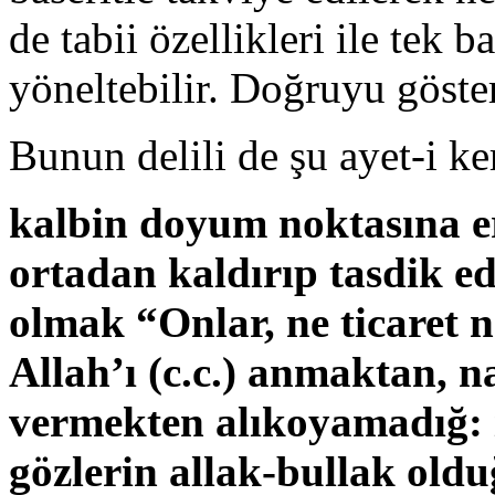
de tabii özellikleri ile tek 
yöneltebilir. Doğruyu göster
Bunun delili de şu ayet-i ke
kalbin doyum noktasına er
ortadan kaldırıp tasdik e
olmak “Onlar, ne ticaret ne
Allah’ı (c.c.) anmaktan, 
vermekten alıkoyamadığ: i
gözlerin allak-bullak old