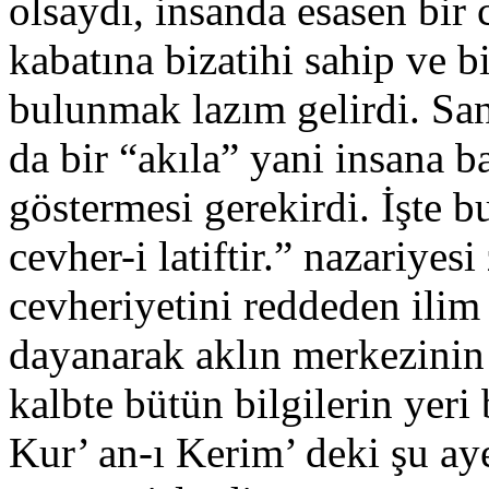
olsaydı, insanda esasen bir
kabatına bizatihi sahip ve 
bulunmak lazım gelirdi. San
da bir “akıla” yani insana 
göstermesi gerekirdi. İşte 
cevher-i latiftir.” nazariyes
cevheriyetini reddeden ilim 
dayanarak aklın merkezinin
kalbte bütün bilgilerin yer
Kur’ an-ı Kerim’ deki şu aye