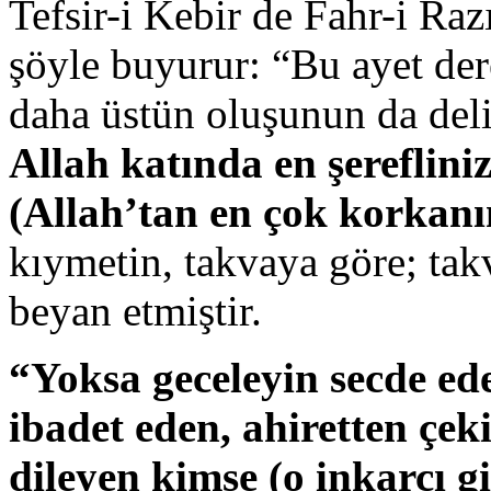
Tefsir-i Kebir de Fahr-i Raz
şöyle buyurur: “Bu ayet de
daha üstün oluşunun da deli
Allah katında en şerefliniz
(Allah’tan en çok korkanın
kıymetin, takvaya göre; tak
beyan etmiştir.
“Yoksa geceleyin secde e
ibadet eden, ahiretten çe
dileyen kimse (o inkarcı g