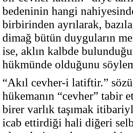
bedeninin hangi nahiyesin
birbirinden ayrılarak, bazıl
dimağ bütün duyguların merk
ise, aklın kalbde bulunduğu
hükmünde olduğunu söylemi
“Akıl cevher-i latiftir.” söz
hükemanın “cevher” tabir ett
birer varlık taşımak itibariy
icab ettirdiği hali diğeri s