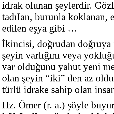
idrak olunan şeylerdir. Gözl
tadıIan, burunla koklanan, 
edilen eşya gibi …
İkincisi, doğrudan doğruya r
şeyin varlığını veya yokluğ
var olduğunu yahut yeni m
olan şeyin “iki” den az oldu
türlü idrake sahip olan insan
Hz. Ömer (r. a.) şöyle buy