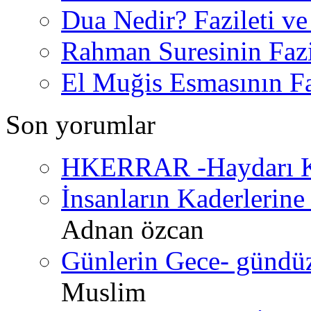
Dua Nedir? Fazileti ve
Rahman Suresinin Fazi
El Muğis Esmasının Faz
Son yorumlar
HKERRAR -Haydarı Ke
İnsanların Kaderlerine 
Adnan özcan
Günlerin Gece- gündüz 
Muslim