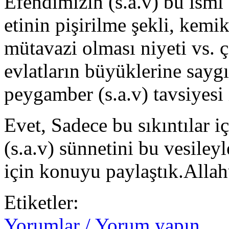
Efendimizin (s.a.v) bu ismi
etinin pişirilme şekli, kemi
mütavazi olması niyeti vs.
evlatların büyüklerine saygıs
peygamber (s.a.v) tavsiyesi 
Evet, Sadece bu sıkıntılar i
(s.a.v) sünnetini bu vesiley
için konuyu paylaştık.Alla
Etiketler:
Yorumlar / Yorum yapın