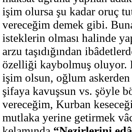
işim olursa şu kadar oruç t
vereceğim demek gibi. Bun
isteklerin olması halinde ya
arzu taşıdığından ibâdetlerd
özelliği kaybolmuş oluyor. 
işim olsun, oğlum askerden
şifaya kavuşsun vs. şöyle b
vereceğim, Kurban keseceği
mutlaka yerine getirmek vâ
kelamında
“Nezirlerini edâ