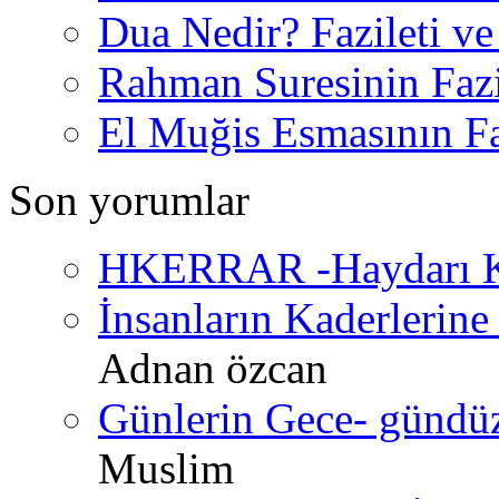
Dua Nedir? Fazileti ve
Rahman Suresinin Fazi
El Muğis Esmasının Faz
Son yorumlar
HKERRAR -Haydarı Ke
İnsanların Kaderlerine 
Adnan özcan
Günlerin Gece- gündüz 
Muslim