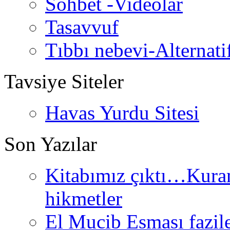
Sohbet -Videolar
Tasavvuf
Tıbbı nebevi-Alternati
Tavsiye Siteler
Havas Yurdu Sitesi
Son Yazılar
Kitabımız çıktı…Kurand
hikmetler
El Mucib Esması fazilet