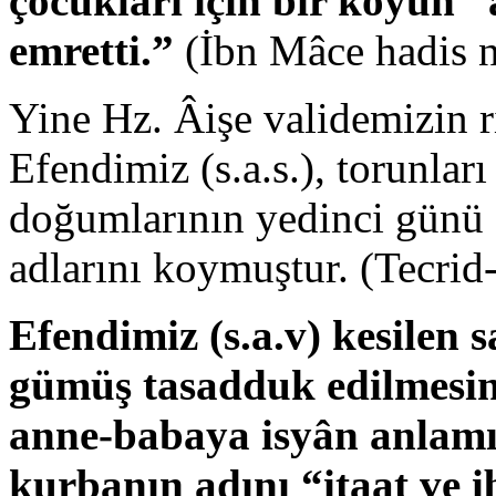
çocukları için bir koyun 
emretti.”
(İbn Mâce hadis n
Yine Hz. Âişe validemizin 
Efendimiz (s.a.s.), torunlar
doğumlarının yedinci günü 
adlarını koymuştur. (Tecrid
Efendimiz (s.a.v) kesilen s
gümüş tasadduk edilmesini
anne-babaya isyân anlamın
kurbanın adını “itaat ve 