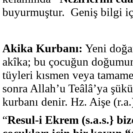
buyurmuştur. Geniş bilgi iç
Akika Kurbanı:
Yeni doğan
akîka; bu çocuğun doğumun
tüyleri kısmen veya tamame
sonra Allah’u Teâlâ’ya şükü
kurbanı denir. Hz. Aişe (r.a
“
Resul-i Ekrem (s.a.s.} biz